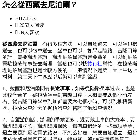
怎么從西藏去尼泊爾？
2017-12-31

2652人阅读

39人喜欢
從西藏去尼泊爾
，有很多種方法，可以自駕過去，可以坐飛機
過去，也可以包車過去，坐車也可以。如果走陸路，吉隆口岸
的話，需要辦理簽證，辦理尼泊爾簽證是免費的，可以到尼泊
爾駐拉薩領事館去辦理，當然也可以找
旅行社
幫忙。在拉薩辦
理尼泊爾簽證也是比較方便的，一般情況下是第一天上午送上
材料，第二天下午四點以后就可以拿到簽證。
1、拉薩和尼泊爾間有
長途班車
，如果從陸路坐車過去，也是
比較辛苦的，從拉薩坐車到吉隆口岸，大概需要20個小時左
右。從吉隆口岸坐車到加都需要六七個小時。可以到柳梧新
區、拉薩火車站旁的柳梧汽車站咨詢了解班車情況。
2、
自駕游
的話，辦理的手續更多，還要戴上車的大綠本，要
辦理臨時牌照，辦理臨時保險，還有車過經的一些事項等等。
最主要是到尼泊爾的路況，不怎么好走，想要自駕過去，最好
開皮卡或者是真正的越野車，轎車和一般suv建議還是算了。