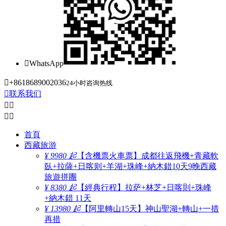

WhatsApp

+8618689002036
24小时咨询热线

联系我们




首頁
西藏旅游
¥ 9980 起
【含機票火車票】成都往返飛機+青藏軟
臥+拉薩+日喀则+羊湖+珠峰+納木錯10天9晚西藏
旅遊拼團
¥ 8380 起
【經典行程】拉萨+林芝+日喀則+珠峰
+納木錯 11天
¥ 13980 起
【阿里轉山15天】神山聖湖+轉山+一措
再措