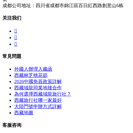
成都公司地址：四川省成都市錦江區百日紅西路創意山6栋
关注我们



常見問題
外國人辦理入藏函
西藏林芝桃花節
2026中國免簽政策詳解
西藏域龍同業地接合作
為何選擇西藏域龍旅行社？
西藏旅行社哪一家最好
大陸門號申辦方式詳解
西藏地圖
客服咨询