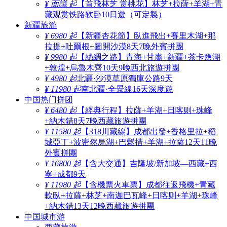
¥ 面議 起
【首飛林芝 赏桃花】林芝+拉薩+羊湖+青
藏观赏铁路软卧10日遊（可定製）
新疆旅游
¥ 6980 起
【新疆杏花節】臥進飛出+賽里木湖+那
拉提+吐爾根+圖開沙漠8天7晚外賓拼團
¥ 9980 起
【絲綢之路】青海+甘肅+新疆+茶卡鹽湖
+敦煌+烏魯木齊10天9晚西北旅遊拼團
¥ 4980 起
北疆·沙漠草原獨庫公路9天
¥ 11980 起
南北疆·全景線16天深度遊
中国热门拼团
¥ 6480 起
【經典行程】拉薩+羊湖+日喀则+珠峰
+納木錯8天7晚西藏旅遊拼團
¥ 11580 起
【318川藏線】成都出發+香格里拉+稻
城亞丁+波密然烏湖+巴鬆措+羊湖+拉薩12天11晚
外賓拼團
¥ 16800 起
【含大交通】吉隆坡/新加坡—西藏+西
寧+成都9天
¥ 11980 起
【含機票火車票】成都往返飛機+青藏
軟臥+拉薩+林芝+南迦巴瓦峰+日喀则+羊湖+珠峰
+納木錯13天12晚西藏旅遊拼團
中国城市游