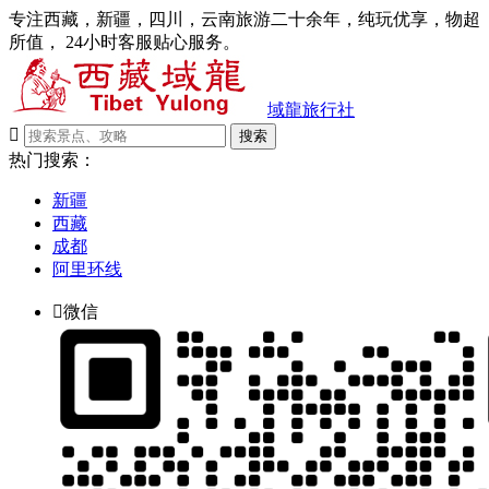
专注西藏，新疆，四川，云南旅游二十余年，纯玩优享，物超
所值， 24小时客服贴心服务。
域龍旅行社

搜索
热门搜索：
新疆
西藏
成都
阿里环线

微信