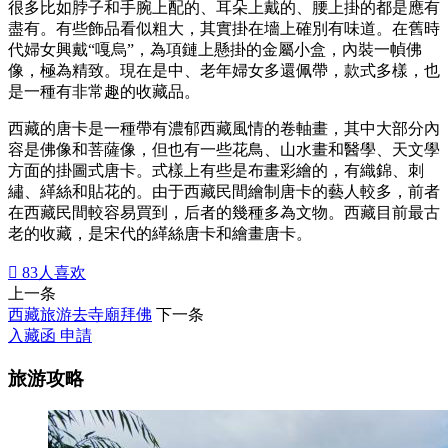
很多比如脖子和手腕上配的、耳朵上戴的、腰上掛的都是應有
盡有。有些飾品看似粗大，其實掛在墻上確別有味道。在舊時
代婦女興戴“嘎烏”，為項鏈上懸掛的金屬小盒，內裝一幀佛
像，極為精致。現在是中、老年婦女多還佩帶，款式多樣，也
是一種有非常趣的收藏品。
西藏的唐卡是一種帶有濃郁西藏風情的卷軸畫，其中大部分內
容是佛像和菩薩像，但也有一些花鳥、山水畫和醫學、天文學
方面的掛圖式唐卡。式樣上有些是布畫彩繪的，有織錦、刺
繡、緙絲和貼花的。由于西藏民間繪制唐卡的藝人較多，前者
在西藏民間較容易買到，后者的幾種多為文物。西藏目前最古
老的收藏，是宋代的緙絲唐卡和繪畫唐卡。

83
人喜欢
上一条
西藏旅游去寺廟拜佛
下一条
入藏函 申請
旅游攻略