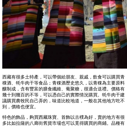
西藏有很多土特產，可以帶個給朋友、親戚，飲食可以購買青
稞酒、牦牛肉干等食品；青稞酒歷史悠久，以青稞為主要原料
釀制成，含有豐富的膳食纖維、葡聚糖，很適合送禮。價格有
幾十到幾百的不等，可以憑自己的實際情況購買。牦牛肉干建
議購買農牧民自己弄的，味道比較地道，一般在其他地方吃不
到，價格也便宜。
特色的飾品，夠買西藏珠寶、首飾以古樸為好，賣的地方有很
多比如拉薩的八廊街舊貨市場也可以覓得購買的商鋪。品種有