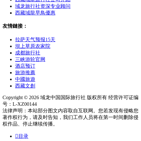
域龙旅行社资深专业顾问
西藏域龍早鳥優惠
友情鏈接：
拉萨天气预报15天
坝上草原农家院
成都旅行社
三峡游轮官网
酒店预订
旅游推薦
中國旅遊
西藏文創
Copyright © 2026 域龙中国国际旅行社 版权所有 经营许可证编
号：L-XZ00144
法律声明：本站部分图文内容取自互联网。您若发现有侵略您
著作权行为，请及时告知，我们工作人员将在第一时间删除侵
权作品、停止继续传播。

目录