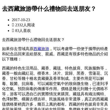
去西藏旅游帶什么禮物回去送朋友？
2017-10-23

2332人阅读

83人喜欢
去西藏旅游帶什么禮物回去送朋友？
如果你去雪域高原
西藏旅游
，可以考慮帶一些便于攜帶的特產
和紀念品回來送給朋友、親戚。西藏是有很多特色物品的介紹
以下幾種：
西藏的特色生活用品、藏香、藏毯、特色披肩、民族服飾等，
藏香一般由藏紅花、檀香木、冰片、當歸、黑香、雪蓮花、沉
香、甘松等幾十種名貴藏藥及香草制成。主要作用是可以解
毒、殺菌、抗病毒、可以滅殺空氣中的致病微生物，已達到凈
化空氣、預防病毒的傳播等作用。價格是幾元到幾十元價格不
等，游客可以憑自己的實際情況來購買。藏毯具有織法獨特、
色澤鮮艷、構圖古樸吉祥、民族風格非常濃厚，真正的西藏藏
毯價格要稍貴許多，幾百上萬的都有。西藏的特色披肩非常具
有民族風情，非常適合送給女性同胞，售價格大概30到70元左