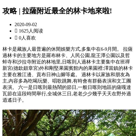
攻略 | 拉薩附近最全的林卡地來啦!
2020-09-02

1625人阅读

0人喜欢
林卡是藏族人最普遍的休閒娛樂方式,多集中在6-9月間。 拉薩
過林卡的主要地方是羅布林卡、人民公園,龍王潭公園以及哲
蚌寺和沙拉寺附近的林地里,日喀則人過林卡主要集中在班禪
新宮(德欽頗章宮)外和剛堅果園賓館內的果園裡:澤當鎮的林卡
主要在雅江邊、貢布日神山腳等處。 過林卡以家族和朋友為
主,內容多為吃喝玩樂、唱歌跳舞,有時會有群藝表演和文工團
表演。 六一是日喀則最熱鬧的節日,一般日喀則地區的薩嘎達
瓦節在這段時間舉行,全城休三日,老老少少幾乎天天在野外過
逍遙日子。