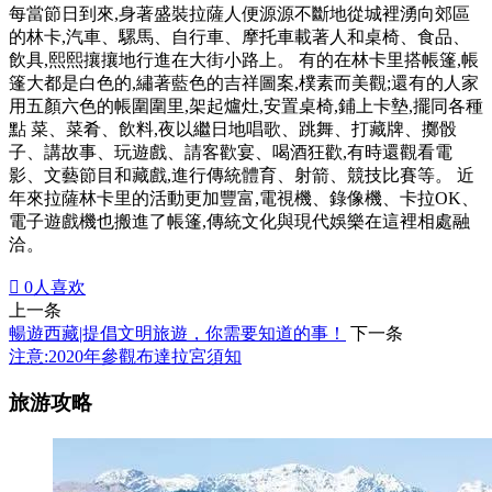
每當節日到來,身著盛裝拉薩人便源源不斷地從城裡湧向郊區
的林卡,汽車、騾馬、自行車、摩托車載著人和桌椅、食品、
飲具,熙熙攘攘地行進在大街小路上。 有的在林卡里搭帳篷,帳
篷大都是白色的,繡著藍色的吉祥圖案,樸素而美觀;還有的人家
用五顏六色的帳圍圍里,架起爐灶,安置桌椅,鋪上卡墊,擺同各種
點 菜、菜肴、飲料,夜以繼日地唱歌、跳舞、打藏牌、擲骰
子、講故事、玩遊戲、請客歡宴、喝酒狂歡,有時還觀看電
影、文藝節目和藏戲,進行傳統體育、射箭、競技比賽等。 近
年來拉薩林卡里的活動更加豐富,電視機、錄像機、卡拉OK、
電子遊戲機也搬進了帳篷,傳統文化與現代娛樂在這裡相處融
洽。

0
人喜欢
上一条
暢遊西藏|提倡文明旅遊，你需要知道的事！
下一条
注意:2020年參觀布達拉宮須知
旅游攻略