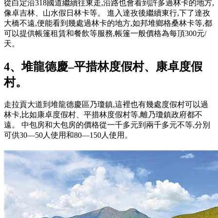
從白定沿318國道繼續往東走,沿路也會看到許多過林卡的地方,
像卓吉林、山水假日林卡等。 進入達孜後繼續東行,下了達孜
大橋不遠,便能看到幾處過林卡的地方,如邦堆鄉格桑林卡等,都
可以提供帳篷租賃和餐飲等服務,帳篷一般價格為每頂300元/
天。
4、堆龍德慶–平措林度假村、康卓度假
村。
走拉貢大道到堆龍德慶區乃瓊鎮,這裡也有幾處度假村可以過
林卡,比如康卓度假村、平措林度假村等,離乃瓊鎮政府都不
遠。 中包房和大包房的價格從一千多元到兩千多元不等,分別
可供30—50人使用和80—150人使用。