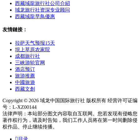
西藏域龍旅行社公司介紹
域龙旅行社资深专业顾问
西藏域龍早鳥優惠
友情鏈接：
拉萨天气预报15天
坝上草原农家院
成都旅行社
三峡游轮官网
酒店预订
旅游推薦
中國旅遊
西藏文創
Copyright © 2026 域龙中国国际旅行社 版权所有 经营许可证编
号：L-XZ00144
法律声明：本站部分图文内容取自互联网。您若发现有侵略您
著作权行为，请及时告知，我们工作人员将在第一时间删除侵
权作品、停止继续传播。

目录