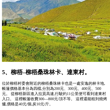
5、柳梧–柳梧桑珠林卡、達東村。
位於柳梧村委會附近的柳梧桑珠林卡也是一處安逸的林卡地,
帳篷價格基本分為四檔,分別為200元、300元、400元、500
元。 從柳梧新區進入拉貢高速,行駛約11公里便可看到達東村
入口。 這裡帳篷收費300—800元/頂不等。 這裡還能租到燒烤
爐,價格是40元/個,炭10元/斤。