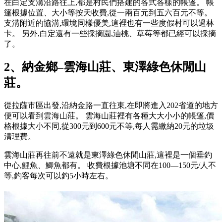
在白定支溝沿路往上,都是村民們搭建的各式各樣的帳篷。 帳
篷根據位置、大小等按天收費,從一兩百元到五六百元不等。
支溝附近的協溝,環境同樣優美,這裡也有一些度假村可以過林
卡。 另外,白定還有一些採摘園,油桃、草莓等都已經可以採摘
了。
2、納金鄉–雲海山莊、東澤綠色休閒山
莊。
從拉薩市區出發,沿納金路一直往東,在即將進入202省道的地方
便可以看到雲海山莊。 雲海山莊裡有各種大大小小的帳篷,價
格根據大小不同,從300元到600元不等,每人需繳納20元的垃圾
清理費。
雲海山莊再往前不遠就是東澤綠色休閒山莊,這裡是一個垂釣
中心,鯉魚、鯽魚都有。 收費根據池塘不同在100—150元/人不
等,釣客每次可以釣5小時左右。