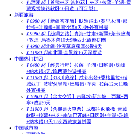
¥ 面議 起
【首飛林芝 赏桃花】林芝+拉薩+羊湖+青
藏观赏铁路软卧10日遊（可定製）
新疆旅游
¥ 6980 起
【新疆杏花節】臥進飛出+賽里木湖+那
拉提+吐爾根+圖開沙漠8天7晚外賓拼團
¥ 9980 起
【絲綢之路】青海+甘肅+新疆+茶卡鹽湖
+敦煌+烏魯木齊10天9晚西北旅遊拼團
¥ 4980 起
北疆·沙漠草原獨庫公路9天
¥ 11980 起
南北疆·全景線16天深度遊
中国热门拼团
¥ 6480 起
【經典行程】拉薩+羊湖+日喀则+珠峰
+納木錯8天7晚西藏旅遊拼團
¥ 11580 起
【318川藏線】成都出發+香格里拉+稻
城亞丁+波密然烏湖+巴鬆措+羊湖+拉薩12天11晚
外賓拼團
¥ 16800 起
【含大交通】吉隆坡/新加坡—西藏+西
寧+成都9天
¥ 11980 起
【含機票火車票】成都往返飛機+青藏
軟臥+拉薩+林芝+南迦巴瓦峰+日喀则+羊湖+珠峰
+納木錯13天12晚西藏旅遊拼團
中国城市游