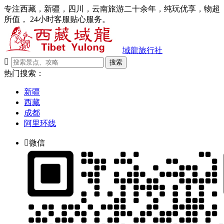
专注西藏，新疆，四川，云南旅游二十余年，纯玩优享，物超
所值， 24小时客服贴心服务。
域龍旅行社

搜索
热门搜索：
新疆
西藏
成都
阿里环线

微信