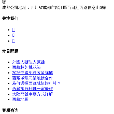
號
成都公司地址：四川省成都市錦江區百日紅西路創意山6栋
关注我们



常見問題
外國人辦理入藏函
西藏林芝桃花節
2026中國免簽政策詳解
西藏域龍同業地接合作
為何選擇西藏域龍旅行社？
西藏旅行社哪一家最好
大陸門號申辦方式詳解
西藏地圖
客服咨询