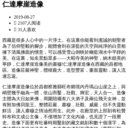
仁達摩崖造像
2019-08-27

2107人阅读

31人喜欢
西藏是很多人心中的一片淨土。在這裏你能看到虔誠的朝聖者
為了信仰堅毅的腳步，能體會到在湛藍的天空與純淨的白雲相
擁下清風拂面的愜意，可以感受雪山倒映於幽藍湖水中平靜的
美。在這裏，知名景點眾多——大昭寺美的神聖，納木錯美的
寧靜，仁達摩崖造像美的肅穆!仁達摩崖造像在西藏的昌都地
區。造像莊嚴神聖，體積龐大，造型豐富，畫面靈動，讓人流
連忘返。
仁達摩崖造像位於昌都察雅縣旺布鄉境內丹瑪山山崖之上，與
峭壁幾乎融為一體，依山而鑿，壯觀、輝宏，天人合一。造像
主體為大日如來佛，周圍陪襯有八大弟子及兩位飛天女神，並
有附加佛貝龍王。整體莊嚴、肅穆，壯觀、威嚴，但不失靈動
鮮活，讓人肅穆之情油然而生。此外，在殿堂的上部刻有松贊
幹布和文成公主像，不僅增加了文化內涵，也見證了一段曆
史。造像下面更有吐蕃時期鑿刻的藏文銘刻和數十個漢字，為