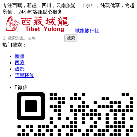
专注西藏，新疆，四川，云南旅游二十余年，纯玩优享，物超
所值， 24小时客服贴心服务。
域龍旅行社

搜索
热门搜索：
新疆
西藏
成都
阿里环线

微信