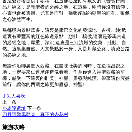
書法愛好者提供了參考。在造像右邊刻有藏文的《普賢行願
品》經文，是朝聖者的必經之地。在這裏，即時你沒有信仰，
心靈也會被震撼。尤其是面對一張張虔誠的朝聖的面孔，敬佩
之心油然而生。
昌都境內景點眾多，這裏是康巴文化的發源地，古樸、純潔;
這裏有著豐富的紅色旅遊景點，悲壯、驕傲;這裏是茶馬古道
的必經之地，厚重、深沉;這裏是三江流域的交彙，壯觀、自
然。這裏集自然、人文景點於一身，又是川藏公路，滇藏公路
的必經之地。
無論你沿哪裏進入西藏，在體味壯美的同時，在途徑昌都之
地，一定要來仁達摩崖造像看看。作為你進入神聖西藏的前
導，感受一下這裏的壯美、神聖、肅穆與純潔。帶著這份震撼
前行，讓你的西藏之旅更加肅穆、神聖!

31
人喜欢
上一条
小恩達遺址
下一条
四月阿勒馬勒克—真正的杏花村
旅游攻略