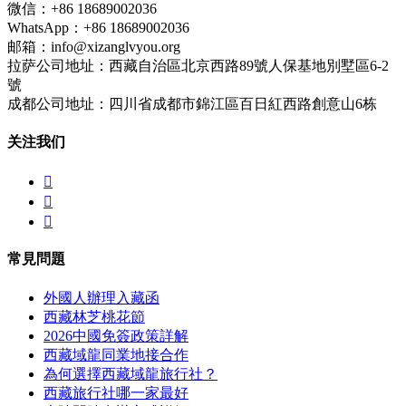
微信：+86 18689002036
WhatsApp：+86 18689002036
邮箱：info@xizanglvyou.org
拉萨公司地址：西藏自治區北京西路89號人保基地別墅區6-2
號
成都公司地址：四川省成都市錦江區百日紅西路創意山6栋
关注我们



常見問題
外國人辦理入藏函
西藏林芝桃花節
2026中國免簽政策詳解
西藏域龍同業地接合作
為何選擇西藏域龍旅行社？
西藏旅行社哪一家最好