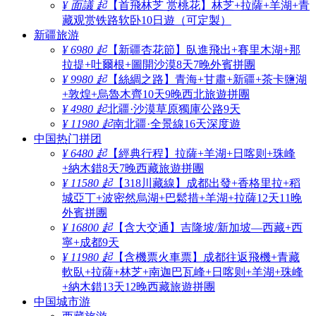
¥ 面議 起
【首飛林芝 赏桃花】林芝+拉薩+羊湖+青
藏观赏铁路软卧10日遊（可定製）
新疆旅游
¥ 6980 起
【新疆杏花節】臥進飛出+賽里木湖+那
拉提+吐爾根+圖開沙漠8天7晚外賓拼團
¥ 9980 起
【絲綢之路】青海+甘肅+新疆+茶卡鹽湖
+敦煌+烏魯木齊10天9晚西北旅遊拼團
¥ 4980 起
北疆·沙漠草原獨庫公路9天
¥ 11980 起
南北疆·全景線16天深度遊
中国热门拼团
¥ 6480 起
【經典行程】拉薩+羊湖+日喀则+珠峰
+納木錯8天7晚西藏旅遊拼團
¥ 11580 起
【318川藏線】成都出發+香格里拉+稻
城亞丁+波密然烏湖+巴鬆措+羊湖+拉薩12天11晚
外賓拼團
¥ 16800 起
【含大交通】吉隆坡/新加坡—西藏+西
寧+成都9天
¥ 11980 起
【含機票火車票】成都往返飛機+青藏
軟臥+拉薩+林芝+南迦巴瓦峰+日喀则+羊湖+珠峰
+納木錯13天12晚西藏旅遊拼團
中国城市游