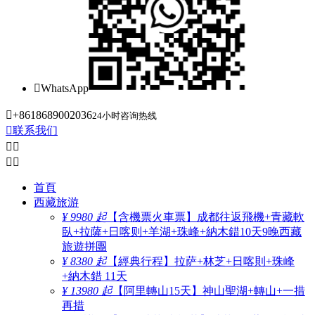

WhatsApp

+8618689002036
24小时咨询热线

联系我们




首頁
西藏旅游
¥ 9980 起
【含機票火車票】成都往返飛機+青藏軟
臥+拉薩+日喀则+羊湖+珠峰+納木錯10天9晚西藏
旅遊拼團
¥ 8380 起
【經典行程】拉萨+林芝+日喀則+珠峰
+納木錯 11天
¥ 13980 起
【阿里轉山15天】神山聖湖+轉山+一措
再措