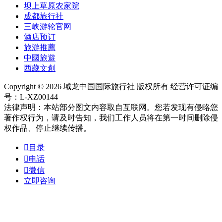
坝上草原农家院
成都旅行社
三峡游轮官网
酒店预订
旅游推薦
中國旅遊
西藏文創
Copyright © 2026 域龙中国国际旅行社 版权所有 经营许可证编
号：L-XZ00144
法律声明：本站部分图文内容取自互联网。您若发现有侵略您
著作权行为，请及时告知，我们工作人员将在第一时间删除侵
权作品、停止继续传播。

目录

电话

微信
立即咨询