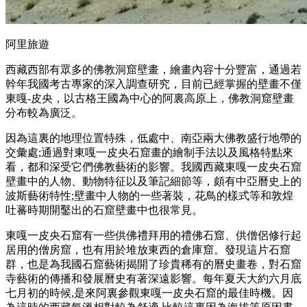
阿里旅遊
西藏西部有眾多的佛教洞窟壁畫，繪畫內容十分豐富，通過若
幹年我國考古專家的深入調查研究，目前已經掌握的壁畫不僅
東嘎-皮央，以古格王國為中心的阿裏高原上，佛教洞窟壁畫
分布較為廣泛。
因為這裏的地理位置特殊，低處中、南亞兩大佛教盛行地帶的
交彙處;通過對東嘎一皮央石窟畫的繪制手法以及風格特點來
看，都和深受它們佛教藝術的影響。我國西藏東嘎一皮央石窟
壁畫中的人物、動物特征以及筆記細節等，頗有中亞曆史上的
波斯藝術特性;壁畫中人物的一些著裝，花鳥的樣式等和敦煌
吐蕃時期開鑿出的石窟壁畫中也很常見。
東嘎一皮央石窟有一些供佛禮拜用的禮佛石窟、供僧侶修行起
居用的僧房窟，也有用於堆放東西的倉庫窟。發現這片石窟
群，也是為我國石窟藝術揭開了珍貴稀有的曆史畫卷，對石窟
寺藝術的傳播和發展曆史有著深遠影響。每年夏天大約六月底
七月初的時候,是來阿裏參觀東嘎一皮央石窟的最佳時機。因