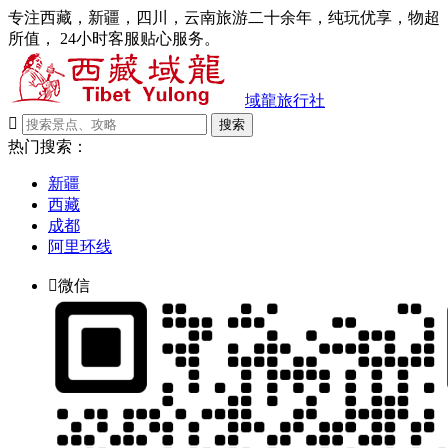
专注西藏，新疆，四川，云南旅游二十余年，纯玩优享，物超
所值， 24小时客服贴心服务。
域龍旅行社

搜索
热门搜索：
新疆
西藏
成都
阿里环线

微信