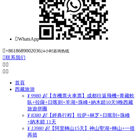

WhatsApp

+8618689002036
24小时咨询热线

联系我们




首頁
西藏旅游
¥ 9980 起
【含機票火車票】成都往返飛機+青藏軟
臥+拉薩+日喀则+羊湖+珠峰+納木錯10天9晚西藏
旅遊拼團
¥ 8380 起
【經典行程】拉萨+林芝+日喀則+珠峰
+納木錯 11天
¥ 13980 起
【阿里轉山15天】神山聖湖+轉山+一措
再措