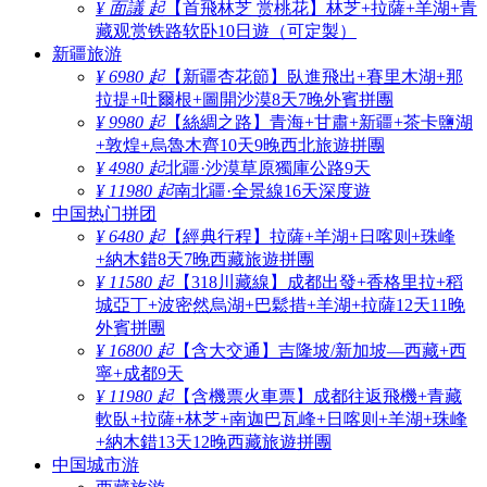
¥ 面議 起
【首飛林芝 赏桃花】林芝+拉薩+羊湖+青
藏观赏铁路软卧10日遊（可定製）
新疆旅游
¥ 6980 起
【新疆杏花節】臥進飛出+賽里木湖+那
拉提+吐爾根+圖開沙漠8天7晚外賓拼團
¥ 9980 起
【絲綢之路】青海+甘肅+新疆+茶卡鹽湖
+敦煌+烏魯木齊10天9晚西北旅遊拼團
¥ 4980 起
北疆·沙漠草原獨庫公路9天
¥ 11980 起
南北疆·全景線16天深度遊
中国热门拼团
¥ 6480 起
【經典行程】拉薩+羊湖+日喀则+珠峰
+納木錯8天7晚西藏旅遊拼團
¥ 11580 起
【318川藏線】成都出發+香格里拉+稻
城亞丁+波密然烏湖+巴鬆措+羊湖+拉薩12天11晚
外賓拼團
¥ 16800 起
【含大交通】吉隆坡/新加坡—西藏+西
寧+成都9天
¥ 11980 起
【含機票火車票】成都往返飛機+青藏
軟臥+拉薩+林芝+南迦巴瓦峰+日喀则+羊湖+珠峰
+納木錯13天12晚西藏旅遊拼團
中国城市游