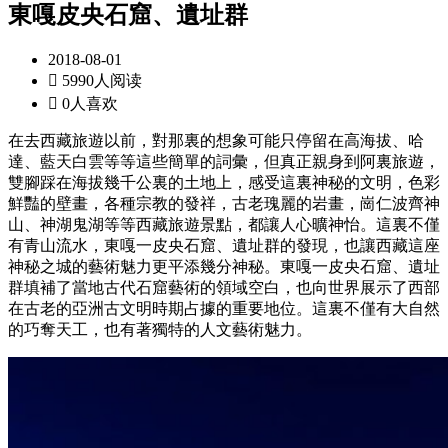
東嘎皮央石窟、遺址群
2018-08-01

5990人阅读

0人喜欢
在去西藏旅遊以前，對那裏的想象可能只停留在高海拔、哈
達、藍天白雲等等這些簡單的詞彙，但真正親身到阿裏旅遊，
雙腳踩在海拔幾千公裏的土地上，感受這裏神秘的文明，色彩
鮮豔的壁畫，各種宗教的發祥，古老瑰麗的岩畫，崗仁波齊神
山、神湖鬼湖等等西藏旅遊景點，都讓人心曠神怡。這裏不僅
有青山流水，東嘎一皮央石窟、遺址群的發現，也讓西藏這座
神秘之城的藝術魅力更平添幾分神秘。東嘎一皮央石窟、遺址
群填補了當地古代石窟藝術的領域空白，也向世界展示了西部
在古老的亞洲古文明時期占據的重要地位。這裏不僅有大自然
的巧奪天工，也有著獨特的人文藝術魅力。