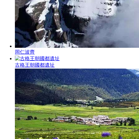
岡仁波齊
古格王朝國都遺址