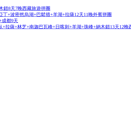
木錯8天7晚西藏旅遊拼團
亞丁+波密然烏湖+巴鬆措+羊湖+拉薩12天11晚外賓拼團
+成都9天
+拉薩+林芝+南迦巴瓦峰+日喀则+羊湖+珠峰+納木錯13天12