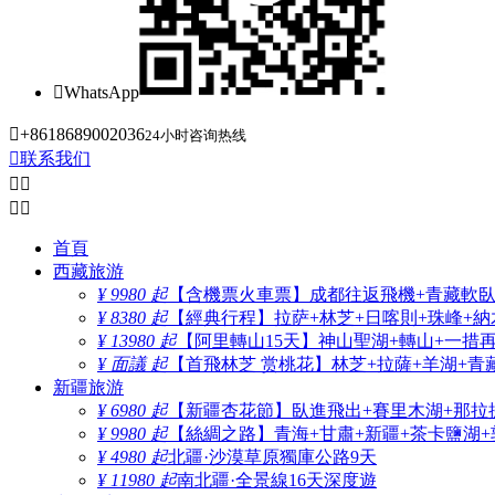

WhatsApp

+8618689002036
24小时咨询热线

联系我们




首頁
西藏旅游
¥ 9980 起
【含機票火車票】成都往返飛機+青藏軟臥+
¥ 8380 起
【經典行程】拉萨+林芝+日喀則+珠峰+納木
¥ 13980 起
【阿里轉山15天】神山聖湖+轉山+一措
¥ 面議 起
【首飛林芝 赏桃花】林芝+拉薩+羊湖+青
新疆旅游
¥ 6980 起
【新疆杏花節】臥進飛出+賽里木湖+那拉
¥ 9980 起
【絲綢之路】青海+甘肅+新疆+茶卡鹽湖+
¥ 4980 起
北疆·沙漠草原獨庫公路9天
¥ 11980 起
南北疆·全景線16天深度遊