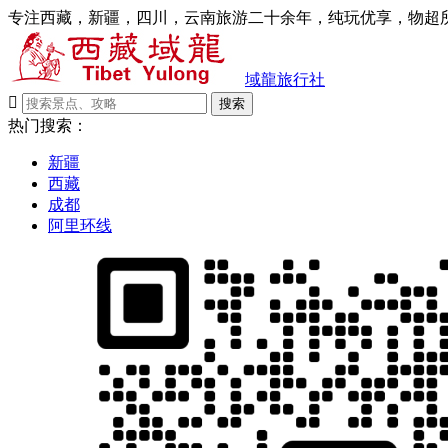
专注西藏，新疆，四川，云南旅游二十余年，纯玩优享，物超所
域龍旅行社

搜索
热门搜索：
新疆
西藏
成都
阿里环线