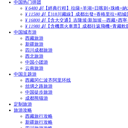
中国热门拼团
¥ 6480 起
【經典行程】拉薩+羊湖+日喀则+珠峰+納
¥ 11580 起
【318川藏線】成都出發+香格里拉+稻城
¥ 16800 起
【含大交通】吉隆坡/新加坡—西藏+西寧
¥ 11980 起
【含機票火車票】成都往返飛機+青藏軟臥
中国城市游
西藏旅游
新疆旅游
四川成都旅游
西北旅游
中国小团游
云南旅游
中国主题游
西藏冈仁波齐阿里环线
丝绸之路旅游
中国徒步旅游
成都熊猫游
定制旅游
旅游攻略
西藏旅行攻略
新疆旅行攻略