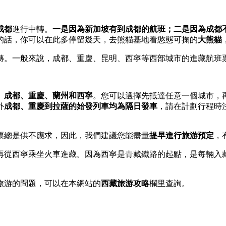
成都
進行中轉。
一是因為新加坡有到成都的航班；二是因為成都
的話，你可以在此多停留幾天，去熊貓基地看憨態可掬的
大熊貓
轉。一般來說，成都、重慶、昆明、西寧等西部城市的進藏航班
、成都、重慶、蘭州和西寧
。您可以選擇先抵達任意一個城市，
外
成都、重慶到拉薩的始發列車均為隔日發車
，請在計劃行程時注
票總是供不應求，因此，我們建議您能盡量
提早進行旅游預定
，
再從西寧乘坐火車進藏。因為西寧是青藏鐵路的起點，是每輛入
旅游的問題，可以在本網站的
西藏旅游攻略
欄里查詢。