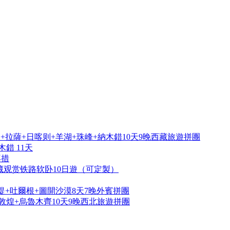
拉薩+日喀则+羊湖+珠峰+納木錯10天9晚西藏旅遊拼團
錯 11天
再措
藏观赏铁路软卧10日遊（可定製）
提+吐爾根+圖開沙漠8天7晚外賓拼團
敦煌+烏魯木齊10天9晚西北旅遊拼團