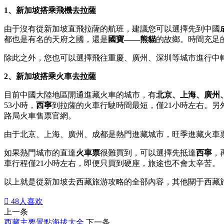
1、新加坡搭乘飛機去拉薩
由于沒有從新加坡直飛拉薩的航班，建議您可以選擇先到中國
都也是有名的天府之國，還是
國寶——熊貓
的故鄉。時間充足
除此之外，您也可以選擇飛往重慶、廣州、深圳等城市進行中
2、新加坡搭乘火車去拉薩
目前中國大陸地區開通進藏火車的城市，有
北京、上海、廣州
53小時，
西寧
到拉薩的火車行駛時間最短，僅21小時左右。另
路局火車售票官網。
由于北京、上海、廣州、成都是熱門進藏城市，旺季進藏火車
如果熱門城市的直達
火車票
很難買到，可以選擇先抵達
西寧
，
車行程僅21小時左右，即便只買到硬座，旅途也不會太辛苦。
以上就是從新加坡去西藏旅游攻略的全部內容，其他關于西藏

48
人喜欢
上一条
西藏主要景點海拔大全
下一条