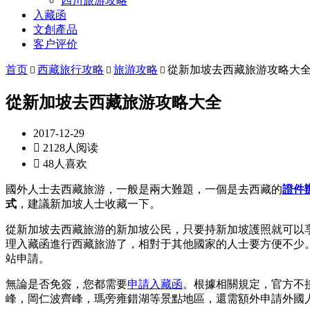
四川旅游攻略
入藏函
文創產品
客户评价
首页
西藏旅行攻略
旅游攻略
從新加坡去西藏旅游攻略大



從新加坡去西藏旅游攻略大全
2017-12-29

2128人阅读

48人喜欢
國外人士去西藏旅游，一般是兩大難題，一個是去西藏的
證件
式
，建議新加坡人士收藏一下。
從新加坡去西藏旅游的新加坡公民，只要持新加坡護照就可以
理入藏函進行西藏旅游了，相對于其他國家的人士要方便不少。
站申請。
無論是否免簽，您都需要
申請入藏函
。根據相關規定，官方不
峰，岡仁波齊峰，瑪旁雍錯湖等景點地區，還需額外申請外國