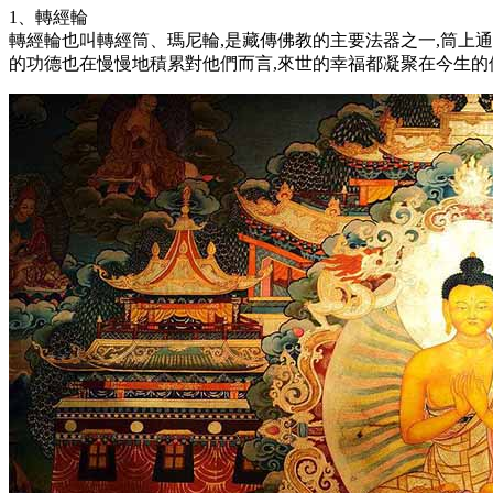
1、轉經輪
轉經輪也叫轉經筒、瑪尼輪,是藏傳佛教的主要法器之一,筒上通
的功德也在慢慢地積累對他們而言,來世的幸福都凝聚在今生的