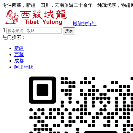
专注西藏，新疆，四川，云南旅游二十余年，纯玩优享，物超所
域龍旅行社

搜索
热门搜索：
新疆
西藏
成都
阿里环线