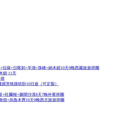
拉薩+日喀则+羊湖+珠峰+納木錯10天9晚西藏旅遊拼團
錯 11天
再措
藏观赏铁路软卧10日遊（可定製）
提+吐爾根+圖開沙漠8天7晚外賓拼團
敦煌+烏魯木齊10天9晚西北旅遊拼團