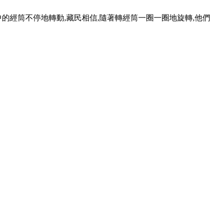
的經筒不停地轉動,藏民相信,隨著轉經筒一圈一圈地旋轉,他們