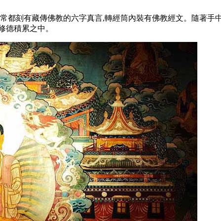
常都刻有藏傳佛教的六字真言,轉經筒內裝有佛教經文。隨著手中
修德積累之中。