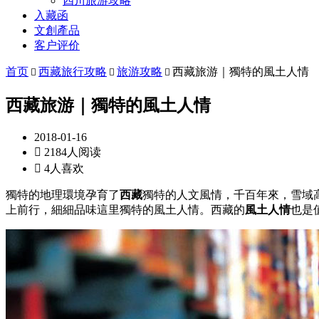
四川旅游攻略
入藏函
文創產品
客户评价
首页
西藏旅行攻略
旅游攻略
西藏旅游｜獨特的風土人情



西藏旅游｜獨特的風土人情
2018-01-16

2184人阅读

4人喜欢
獨特的地理環境孕育了
西藏
獨特的人文風情，千百年來，雪域
上前行，細細品味這里獨特的風土人情。西藏的
風土人情
也是