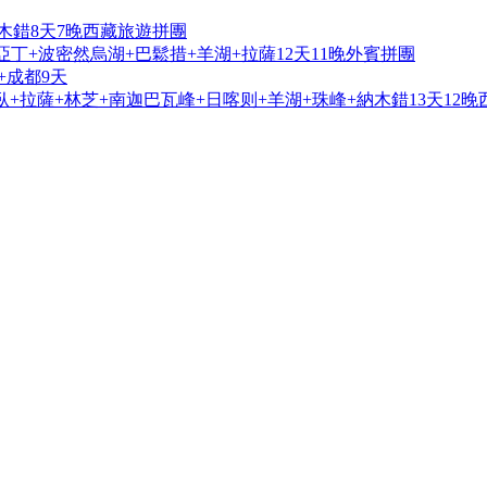
木錯8天7晚西藏旅遊拼團
亞丁+波密然烏湖+巴鬆措+羊湖+拉薩12天11晚外賓拼團
+成都9天
+拉薩+林芝+南迦巴瓦峰+日喀则+羊湖+珠峰+納木錯13天12