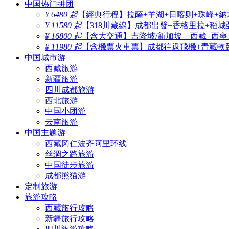
中国热门拼团
¥ 6480 起
【經典行程】拉薩+羊湖+日喀则+珠峰+納
¥ 11580 起
【318川藏線】成都出發+香格里拉+稻城
¥ 16800 起
【含大交通】吉隆坡/新加坡—西藏+西寧
¥ 11980 起
【含機票火車票】成都往返飛機+青藏軟臥
中国城市游
西藏旅游
新疆旅游
四川成都旅游
西北旅游
中国小团游
云南旅游
中国主题游
西藏冈仁波齐阿里环线
丝绸之路旅游
中国徒步旅游
成都熊猫游
定制旅游
旅游攻略
西藏旅行攻略
新疆旅行攻略