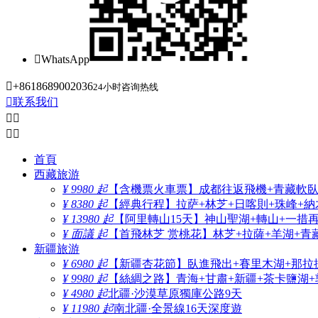

WhatsApp

+8618689002036
24小时咨询热线

联系我们




首頁
西藏旅游
¥ 9980 起
【含機票火車票】成都往返飛機+青藏軟臥+
¥ 8380 起
【經典行程】拉萨+林芝+日喀則+珠峰+納木
¥ 13980 起
【阿里轉山15天】神山聖湖+轉山+一措
¥ 面議 起
【首飛林芝 赏桃花】林芝+拉薩+羊湖+青
新疆旅游
¥ 6980 起
【新疆杏花節】臥進飛出+賽里木湖+那拉
¥ 9980 起
【絲綢之路】青海+甘肅+新疆+茶卡鹽湖+
¥ 4980 起
北疆·沙漠草原獨庫公路9天
¥ 11980 起
南北疆·全景線16天深度遊