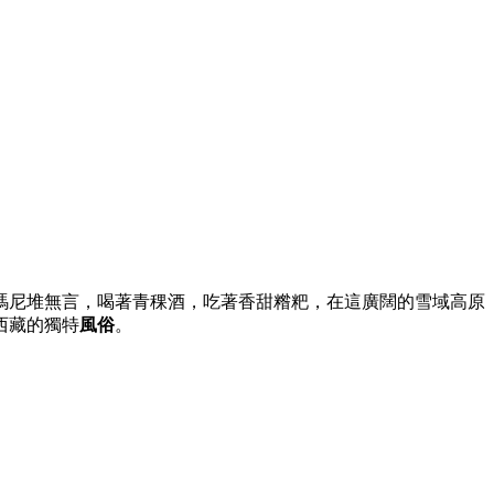
瑪尼堆無言，喝著青稞酒，吃著香甜糌粑，在這廣闊的雪域高原
西藏的獨特
風俗
。