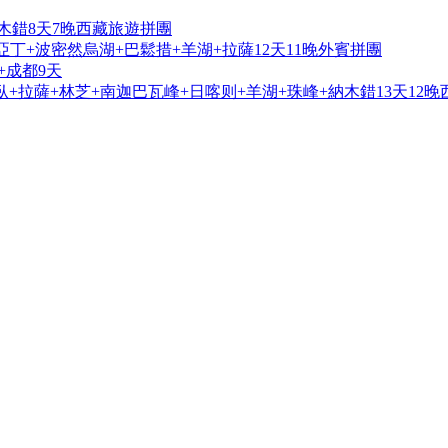
木錯8天7晚西藏旅遊拼團
亞丁+波密然烏湖+巴鬆措+羊湖+拉薩12天11晚外賓拼團
+成都9天
+拉薩+林芝+南迦巴瓦峰+日喀则+羊湖+珠峰+納木錯13天12