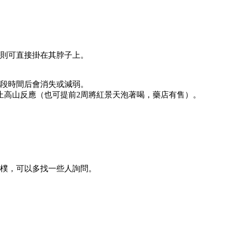
級則可直接掛在其脖子上。
一段時間后會消失或減弱。
止高山反應（也可提前2周將紅景天泡著喝，藥店有售）。
淳樸，可以多找一些人詢問。