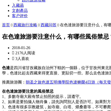
四川旅游攻略
入藏函
文創產品
客户评价
首页
西藏旅行攻略
西藏问答
在色達旅游要注意什么，有



在色達旅游要注意什么，有哪些風俗禁忌
2018-01-26

2176人阅读

3人喜欢
色達
是四川省甘孜藏族自治州下轄的一個縣，位于甘孜州東北
學，色達比起去西藏來得更直接、更貼切一些。那么去色達旅
推薦旅游團：
朝圣之旅色達五明佛學院色達喇榮4日游（每天
在色達旅游要注意的風俗禁忌
1、多數寺廟大殿有禁止拍照的提示，請遵守。
2、如果是要拍攝人物肖像，請先詢問別人是否許可。如果對
3、色達有很多宗教建筑，如寺廟、白塔、煨桑臺等，不可攀