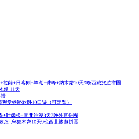
拉薩+日喀则+羊湖+珠峰+納木錯10天9晚西藏旅遊拼團
錯 11天
再措
藏观赏铁路软卧10日遊（可定製）
提+吐爾根+圖開沙漠8天7晚外賓拼團
敦煌+烏魯木齊10天9晚西北旅遊拼團