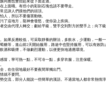
藏族同胞也會抬起來從下面走過。
踩在上面哦。有些小的彩刻石塊也請不要帶走。
非常忌諱人們摸他們的頭頂。
害怕人，所以不要傷害動物。
玷污了這地方，龍神會發怒，使你染上疾病。
或者交由代理人轉交；獻給平級，雙手交到對方的雙手上；向下
療。如果反應較低，可采取靜養的辦法，多飲水，少運動，一般
萄糖等，進山前2天開始服用，路途中也堅持服用，可以有效防
要飲酒和吸煙，不做劇烈運動，以便更快地適應環境。
并感冒，寧可熱一點，不可冷一點，多穿衣服，注意保暖。
失。
安全，在住宿地最好不要夜間單獨出門。
事情就不要問。
手勢交流，部分人能說一些簡單的漢語。不過當地人都非常熱情