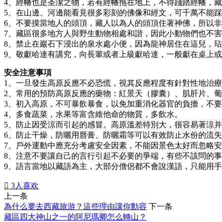
4、經幡也是圣潔之物，若有經幡拖在地上，不得踐踏經幡，
5、在山邊、河邊能看見很多彩刻的佛像和經文，可千萬不能
6、不要摸當地人的頭頂，藏人以為人的頭頂住著神佛，所以
7、藏區很多地方人與野生動物相處和諧，因此小動物們也不
8、禁止在巖石下浸出的泉水處小便，因為龍神居住在這兒，
9、敬獻哈達有講究，向長輩或者上級獻哈達，一般獻在桌上
安全注意事項
1、一旦發生高原反應不必恐慌，視其反應程度有針對性地治
2、常用的預防高原反應的藥物：紅景天（膠囊）、肌肝片、葡
3、初入高原，不可暴飲暴食，以免加重消化器官的負擔，不
4、多食蔬菜，水果等富含維他命的物質，多飲水。
5、防止因受涼而引起的感冒。高原溫差特別大，很容易著涼
6、防止干燥，防曬用唇膏、防曬霜等可以有效防止水份的流
7、戶外運動中應充分考慮安全因素，不能因景色太好而忽略
8、注意不要讓自己的言行引起不必要的爭端，有些不該問的
9、語言當地以藏語為主，大部分僧侶都不會說漢語，只能用

3
人喜欢
上一条
為什么要去西藏旅游？這些理由讓你動容
下一条
藏區四大神山之一的阿尼瑪卿怎么轉山？