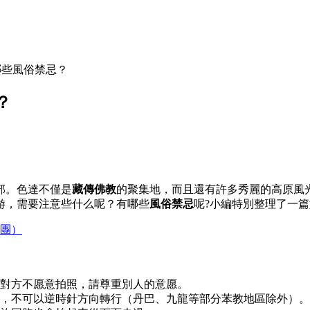
哪些風俗禁忌？
？
部。色達不僅是
藏傳佛教
的聚集地，而且還有許多秀麗的高原風
游，需要注意些什么呢？有哪些
風俗禁忌
呢?小編特別整理了一
發團）
方對方不愿意拍照，請尊重別人的意愿。
爬，不可以逆時針方向轉行（丹巴、九龍等部分苯教地區除外）。