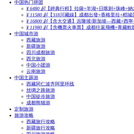
中国热门拼团
¥ 6480 起
【經典行程】拉薩+羊湖+日喀则+珠峰+納
¥ 11580 起
【318川藏線】成都出發+香格里拉+稻城
¥ 16800 起
【含大交通】吉隆坡/新加坡—西藏+西寧
¥ 11980 起
【含機票火車票】成都往返飛機+青藏軟臥
中国城市游
西藏旅游
新疆旅游
四川成都旅游
西北旅游
中国小团游
云南旅游
中国主题游
西藏冈仁波齐阿里环线
丝绸之路旅游
中国徒步旅游
成都熊猫游
定制旅游
旅游攻略
西藏旅行攻略
新疆旅行攻略