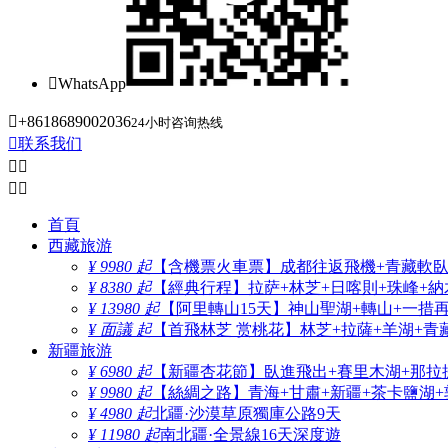

WhatsApp

+8618689002036
24小时咨询热线

联系我们




首頁
西藏旅游
¥ 9980 起
【含機票火車票】成都往返飛機+青藏軟臥+
¥ 8380 起
【經典行程】拉萨+林芝+日喀則+珠峰+納木
¥ 13980 起
【阿里轉山15天】神山聖湖+轉山+一措
¥ 面議 起
【首飛林芝 赏桃花】林芝+拉薩+羊湖+青
新疆旅游
¥ 6980 起
【新疆杏花節】臥進飛出+賽里木湖+那拉
¥ 9980 起
【絲綢之路】青海+甘肅+新疆+茶卡鹽湖+
¥ 4980 起
北疆·沙漠草原獨庫公路9天
¥ 11980 起
南北疆·全景線16天深度遊