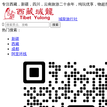
专注西藏，新疆，四川，云南旅游二十余年，纯玩优享，物超所
域龍旅行社

搜索
热门搜索：
新疆
西藏
成都
阿里环线