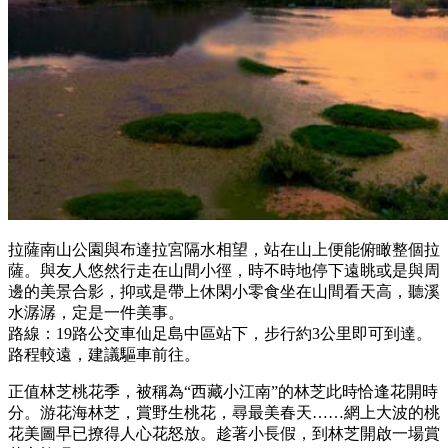
拉薩南山公園與布達拉宮隔水相望，站在山上便能俯瞰整個拉
薩。與友人悠然行走在山間小徑，時不時地停下遠眺或是與周
邊的美景合影，抑或是帶上休閑小零食坐在山間看天高，聽溪
水潺潺，定是一件美事。
路線：19路公交車仙足島中區站下，步行約3公里即可到達。
路程較遠，建議驅車前往。
正值林芝桃花季，被稱為“西藏小江南”的林芝此時恰逢花開時
分。游花海林芝，賞野生桃花，尋最美春天……網上大波的桃
花美圖早已撩得人心花怒放。趁著小長假，到林芝開啟一場賞