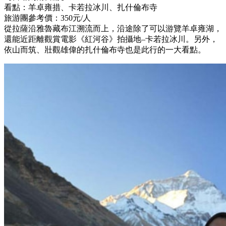
看點：羊卓雍措、卡若拉冰川、扎什倫布寺
旅游團參考價：350元/人
從拉薩沿雅魯藏布江溯流而上，沿途除了可以游覽羊卓雍湖，
還能近距離觀賞電影《紅河谷》拍攝地–卡若拉冰川。另外，
依山而筑、壯觀雄偉的扎什倫布寺也是此行的一大看點。