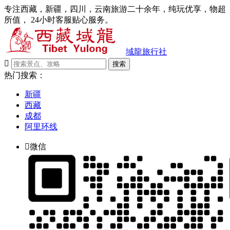
专注西藏，新疆，四川，云南旅游二十余年，纯玩优享，物超
所值， 24小时客服贴心服务。
域龍旅行社

搜索
热门搜索：
新疆
西藏
成都
阿里环线

微信