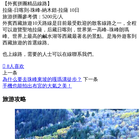
【外賓拼團精品線路】
拉薩-日喀則-珠峰-納木錯-拉薩 10日
旅游拼團參考價：5200元/人
外賓西藏旅遊10天路線是目前最受歡迎的散客線路之一，全程
可以遊覽聖地拉薩，后藏日喀則，世界第一高峰–珠峰朗瑪
峰。世界上最高的鹹水湖等西藏最著名的景點。是海外遊客到
西藏旅遊的首選線路。
也上線路，需要的人士可以在線聯系我們。

8
人喜欢
上一条
為什么要去珠峰東坡的嘎瑪溝徒步？
下一条
手機也能拍出布宮的大氣之美！
旅游攻略