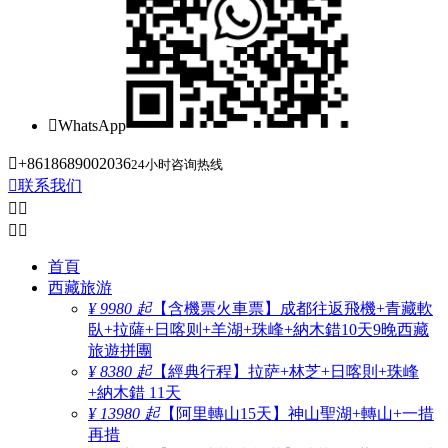

WhatsApp

+8618689002036
24小时咨询热线

联系我们




首頁
西藏旅游
¥ 9980 起
【含機票火車票】成都往返飛機+青藏軟
臥+拉薩+日喀则+羊湖+珠峰+納木錯10天9晚西藏
旅遊拼團
¥ 8380 起
【經典行程】拉萨+林芝+日喀則+珠峰
+納木錯 11天
¥ 13980 起
【阿里轉山15天】神山聖湖+轉山+一措
再措