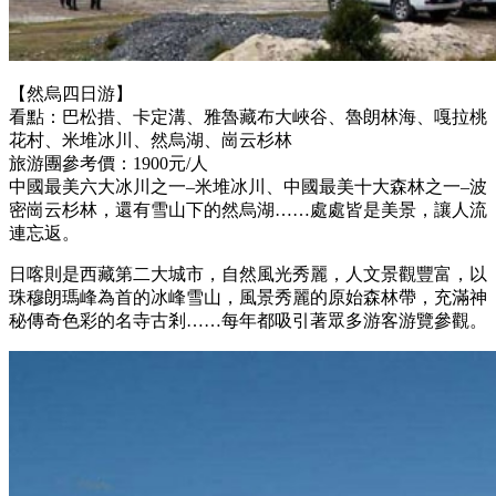
【然烏四日游】
看點：巴松措、卡定溝、雅魯藏布大峽谷、魯朗林海、嘎拉桃
花村、米堆冰川、然烏湖、崗云杉林
旅游團參考價：1900元/人
中國最美六大冰川之一–米堆冰川、中國最美十大森林之一–波
密崗云杉林，還有雪山下的然烏湖……處處皆是美景，讓人流
連忘返。
日喀則是西藏第二大城市，自然風光秀麗，人文景觀豐富，以
珠穆朗瑪峰為首的冰峰雪山，風景秀麗的原始森林帶，充滿神
秘傳奇色彩的名寺古剎……每年都吸引著眾多游客游覽參觀。