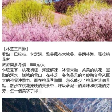
【林芝三日游】
看點：巴松措、卡定溝、雅魯藏布大峽谷、魯朗林海、嘎拉桃
花村
旅游團參考價：800元/人
乍暖還寒，桃花初綻，河流解凍，冰雪未融，柔美的桃花，靈
動的河水，巍峨的雪山，在林芝，各色美景的奇妙融合帶來巨
大的視覺沖擊力。而在桃花季期間，怎么能少了桃花村這個景
點，散步在桃花掩映的美景中，呼吸著泥土的原味和桃花的芬
芳，怎一個美字了得！