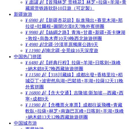
¥ 面議 起
【首飛林芝 赏桃花】林芝+拉薩+羊湖+青
藏观赏铁路软卧10日遊（可定製）
新疆旅游
¥ 6980 起
【新疆杏花節】臥進飛出+賽里木湖+那
拉提+吐爾根+圖開沙漠8天7晚外賓拼團
¥ 9980 起
【絲綢之路】青海+甘肅+新疆+茶卡鹽湖
+敦煌+烏魯木齊10天9晚西北旅遊拼團
¥ 4980 起
北疆·沙漠草原獨庫公路9天
¥ 11980 起
南北疆·全景線16天深度遊
中国热门拼团
¥ 6480 起
【經典行程】拉薩+羊湖+日喀则+珠峰
+納木錯8天7晚西藏旅遊拼團
¥ 11580 起
【318川藏線】成都出發+香格里拉+稻
城亞丁+波密然烏湖+巴鬆措+羊湖+拉薩12天11晚
外賓拼團
¥ 16800 起
【含大交通】吉隆坡/新加坡—西藏+西
寧+成都9天
¥ 11980 起
【含機票火車票】成都往返飛機+青藏
軟臥+拉薩+林芝+南迦巴瓦峰+日喀则+羊湖+珠峰
+納木錯13天12晚西藏旅遊拼團
中国城市游