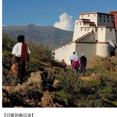
【日喀則兩日游】