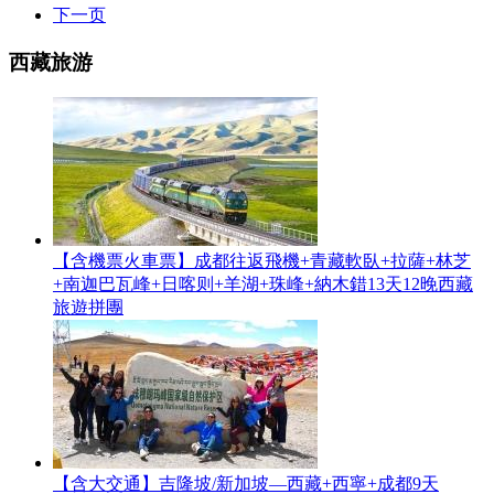
下一页
西藏旅游
【含機票火車票】成都往返飛機+青藏軟臥+拉薩+林芝
+南迦巴瓦峰+日喀则+羊湖+珠峰+納木錯13天12晚西藏
旅遊拼團
【含大交通】吉隆坡/新加坡—西藏+西寧+成都9天