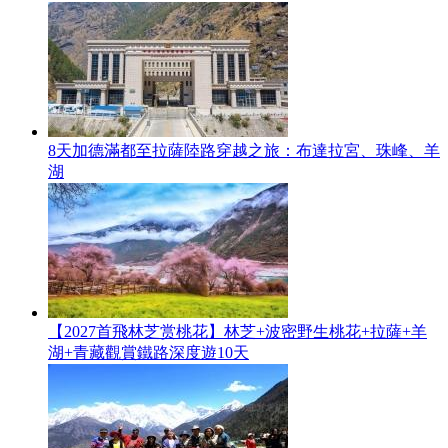
8天加德滿都至拉薩陸路穿越之旅：布達拉宮、珠峰、羊
湖
【2027首飛林芝赏桃花】林芝+波密野生桃花+拉薩+羊
湖+青藏觀賞鐵路深度遊10天