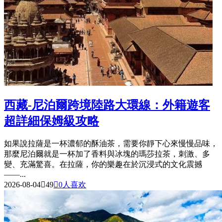
西藏-尼泊爾跨境陸路大環線：外籍遊客
超詳細保姆級攻略
如果說拉薩是一杯濃郁的酥油茶，需要你靜下心來慢慢品味，
那麼尼泊爾就是一杯加了香料與冰塊的瑪莎拉茶，刺激、多
變、充滿驚喜。在拉薩，你的樂趣在於沉浸式的文化震撼
——...
2026-08-04

49

0
人喜欢