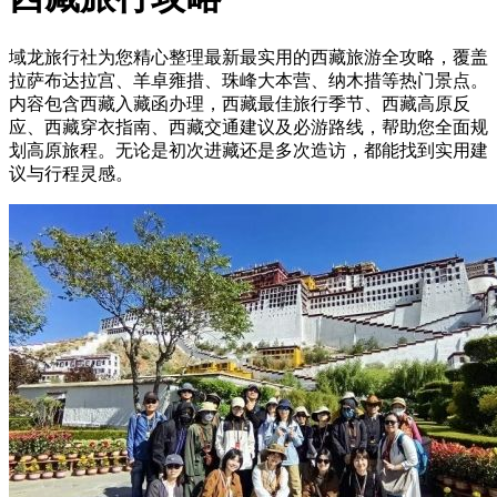
域龙旅行社为您精心整理最新最实用的西藏旅游全攻略，覆盖
拉萨布达拉宫、羊卓雍措、珠峰大本营、纳木措等热门景点。
内容包含西藏入藏函办理，西藏最佳旅行季节、西藏高原反
应、西藏穿衣指南、西藏交通建议及必游路线，帮助您全面规
划高原旅程。无论是初次进藏还是多次造访，都能找到实用建
议与行程灵感。