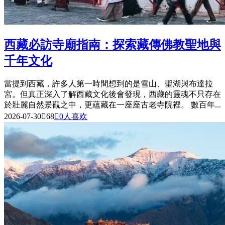
西藏必訪寺廟指南：探索藏傳佛教聖地與
千年文化
當提到西藏，許多人第一時間想到的是雪山、聖湖與布達拉
宮。但真正深入了解西藏文化後會發現，西藏的靈魂不只存在
於壯麗自然景觀之中，更蘊藏在一座座古老寺院裡。 數百年...
2026-07-30

68

0
人喜欢