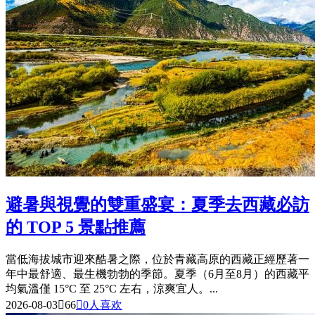
避暑與視覺的雙重盛宴：夏季去西藏必訪
的 TOP 5 景點推薦
當低海拔城市迎來酷暑之際，位於青藏高原的西藏正經歷著一
年中最舒適、最生機勃勃的季節。夏季（6月至8月）的西藏平
均氣溫僅 15°C 至 25°C 左右，涼爽宜人。...
2026-08-03

66

0
人喜欢