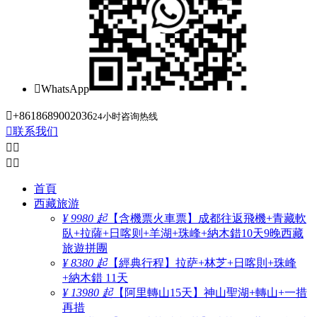

WhatsApp

+8618689002036
24小时咨询热线

联系我们




首頁
西藏旅游
¥ 9980 起
【含機票火車票】成都往返飛機+青藏軟
臥+拉薩+日喀则+羊湖+珠峰+納木錯10天9晚西藏
旅遊拼團
¥ 8380 起
【經典行程】拉萨+林芝+日喀則+珠峰
+納木錯 11天
¥ 13980 起
【阿里轉山15天】神山聖湖+轉山+一措
再措