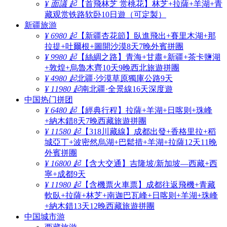
¥ 面議 起
【首飛林芝 赏桃花】林芝+拉薩+羊湖+青
藏观赏铁路软卧10日遊（可定製）
新疆旅游
¥ 6980 起
【新疆杏花節】臥進飛出+賽里木湖+那
拉提+吐爾根+圖開沙漠8天7晚外賓拼團
¥ 9980 起
【絲綢之路】青海+甘肅+新疆+茶卡鹽湖
+敦煌+烏魯木齊10天9晚西北旅遊拼團
¥ 4980 起
北疆·沙漠草原獨庫公路9天
¥ 11980 起
南北疆·全景線16天深度遊
中国热门拼团
¥ 6480 起
【經典行程】拉薩+羊湖+日喀则+珠峰
+納木錯8天7晚西藏旅遊拼團
¥ 11580 起
【318川藏線】成都出發+香格里拉+稻
城亞丁+波密然烏湖+巴鬆措+羊湖+拉薩12天11晚
外賓拼團
¥ 16800 起
【含大交通】吉隆坡/新加坡—西藏+西
寧+成都9天
¥ 11980 起
【含機票火車票】成都往返飛機+青藏
軟臥+拉薩+林芝+南迦巴瓦峰+日喀则+羊湖+珠峰
+納木錯13天12晚西藏旅遊拼團
中国城市游