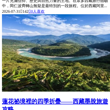
一片充滿信仰、歷史與自然力量的土地。在眾多西藏旅行體驗
中，岡仁波齊轉山無疑是最特別的一段旅程。位於西藏阿里...
2026-07-31

142

0
人喜欢
蓮花祕境裡的四季折疊——西藏墨脫旅遊
攻略