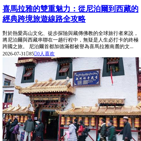
喜馬拉雅的雙重魅力：從尼泊爾到西藏的
經典跨境旅遊線路全攻略
對於熱愛高山文化、徒步探險與藏傳佛教的全球旅行者來說，
將尼泊爾與西藏串聯在一趟行程中，無疑是人生必打卡的終極
跨國之旅。 尼泊爾首都加德滿都被譽為喜馬拉雅南麓的文...
2026-07-31

85

0
人喜欢