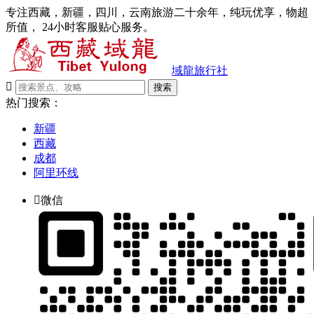
专注西藏，新疆，四川，云南旅游二十余年，纯玩优享，物超
所值， 24小时客服贴心服务。
域龍旅行社

搜索
热门搜索：
新疆
西藏
成都
阿里环线

微信