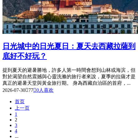
日光城中的日光夏日：夏天去西藏拉薩到
底好不好玩？
提到夏天的避暑勝地，許多人第一時間會想到山林或海滨，但
對於渴望自然震撼與心靈洗滌的旅行者來說，夏季的拉薩才是
真正的避暑天堂與黃金旅行期。 身為西藏自治區的首府，...
2026-07-30

77

0
人喜欢
首页
上一页
1
2
3
4
...