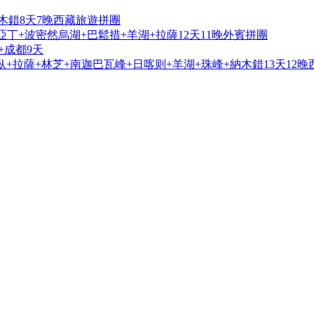
木錯8天7晚西藏旅遊拼團
亞丁+波密然烏湖+巴鬆措+羊湖+拉薩12天11晚外賓拼團
+成都9天
+拉薩+林芝+南迦巴瓦峰+日喀则+羊湖+珠峰+納木錯13天12