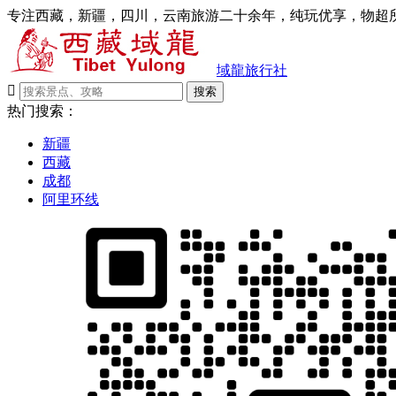
专注西藏，新疆，四川，云南旅游二十余年，纯玩优享，物超所
域龍旅行社

搜索
热门搜索：
新疆
西藏
成都
阿里环线