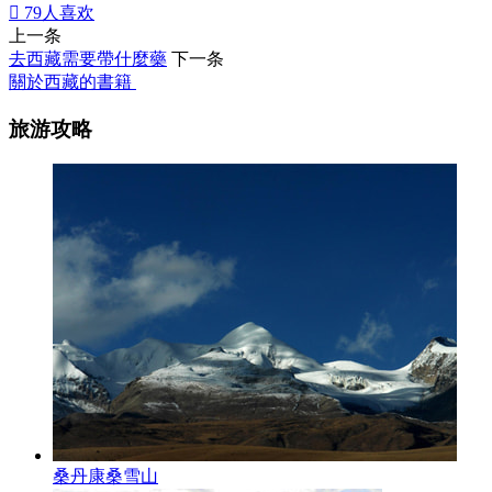

79
人喜欢
上一条
去西藏需要帶什麼藥
下一条
關於西藏的書籍
旅游攻略
桑丹康桑雪山