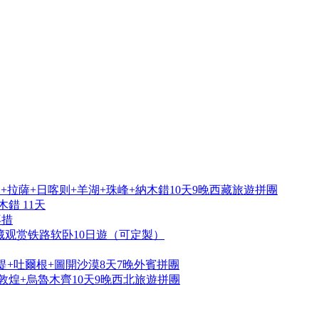
拉薩+日喀则+羊湖+珠峰+納木錯10天9晚西藏旅遊拼團
錯 11天
再措
藏观赏铁路软卧10日遊（可定製）
提+吐爾根+圖開沙漠8天7晚外賓拼團
敦煌+烏魯木齊10天9晚西北旅遊拼團