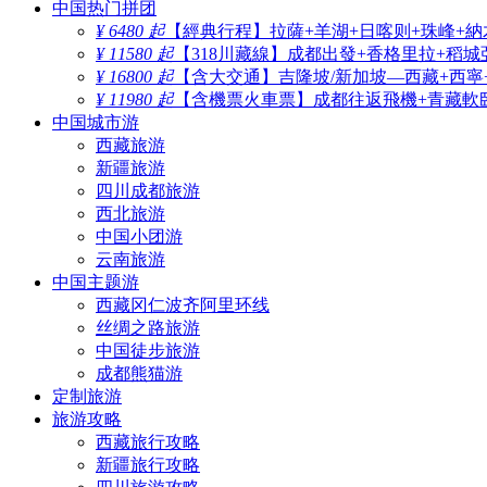
中国热门拼团
¥ 6480 起
【經典行程】拉薩+羊湖+日喀则+珠峰+納
¥ 11580 起
【318川藏線】成都出發+香格里拉+稻城
¥ 16800 起
【含大交通】吉隆坡/新加坡—西藏+西寧
¥ 11980 起
【含機票火車票】成都往返飛機+青藏軟臥
中国城市游
西藏旅游
新疆旅游
四川成都旅游
西北旅游
中国小团游
云南旅游
中国主题游
西藏冈仁波齐阿里环线
丝绸之路旅游
中国徒步旅游
成都熊猫游
定制旅游
旅游攻略
西藏旅行攻略
新疆旅行攻略