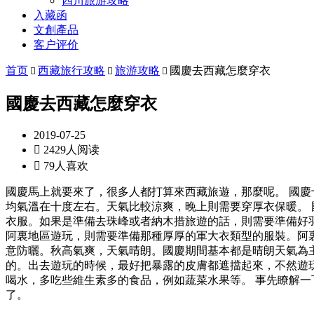
四川旅游攻略
入藏函
文創產品
客户评价
首页
西藏旅行攻略
旅游攻略
國慶去西藏怎麼穿衣



國慶去西藏怎麼穿衣
2019-07-25

2429人阅读

79人喜欢
國慶馬上就要來了，很多人都打算來西藏旅遊，那麼呢。 國
均氣溫在十度左右。天氣比較涼爽，晚上則需要穿厚衣保暖。
衣服。如果是準備去珠峰或者納木措旅遊的話，則需要準備好
阿裏地區遊玩，則需要準備那種厚厚的軍大衣類型的服裝。阿
意防曬。秋高氣爽，天氣晴朗。國慶期間基本都是晴朗天氣為主
的。出去遊玩的時候，最好把暴露的皮膚都遮擋起來，不然遊
喝水，多吃些維生素多的食品，例如蔬菜水果等。 事先瞭解
了。