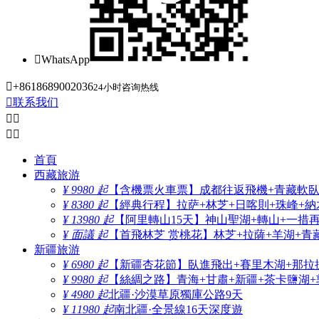

WhatsApp

+8618689002036
24小时咨询热线

联系我们




首頁
西藏旅游
¥ 9980 起
【含機票火車票】成都往返飛機+青藏軟臥+
¥ 8380 起
【經典行程】拉萨+林芝+日喀則+珠峰+納木
¥ 13980 起
【阿里轉山15天】神山聖湖+轉山+一措
¥ 面議 起
【首飛林芝 赏桃花】林芝+拉薩+羊湖+青
新疆旅游
¥ 6980 起
【新疆杏花節】臥進飛出+賽里木湖+那拉
¥ 9980 起
【絲綢之路】青海+甘肅+新疆+茶卡鹽湖+
¥ 4980 起
北疆·沙漠草原獨庫公路9天
¥ 11980 起
南北疆·全景線16天深度遊