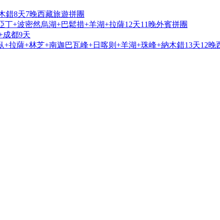
木錯8天7晚西藏旅遊拼團
亞丁+波密然烏湖+巴鬆措+羊湖+拉薩12天11晚外賓拼團
+成都9天
+拉薩+林芝+南迦巴瓦峰+日喀则+羊湖+珠峰+納木錯13天12