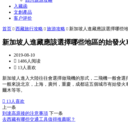
四川旅游攻略
入藏函
文創產品
客户评价
首页
西藏旅行攻略
旅游攻略
新加坡人進藏應該選擇哪些



新加坡人進藏應該選擇哪些地區的始發火
2019-08-10

1486人阅读

13人喜欢
新加坡人進入大陸往往會選擇做飛機的形式，二飛機一般會選
一般來說北京，上海，廣州，重慶，成都這五個城市有始發火
爾木等等。

13
人喜欢
上一条
到達高原後的注意事項
下一条
去西藏有哪些交通工具值得推薦呢？