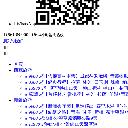

WhatsApp

+8618689002036
24小时咨询热线

联系我们




首頁
西藏旅游
¥ 9980 起
【含機票火車票】成都往返飛機+青藏軟臥+
¥ 8380 起
【經典行程】拉萨+林芝+日喀則+珠峰+納木
¥ 13980 起
【阿里轉山15天】神山聖湖+轉山+一措
¥ 面議 起
【首飛林芝 赏桃花】林芝+拉薩+羊湖+青
新疆旅游
¥ 6980 起
【新疆杏花節】臥進飛出+賽里木湖+那拉
¥ 9980 起
【絲綢之路】青海+甘肅+新疆+茶卡鹽湖+
¥ 4980 起
北疆·沙漠草原獨庫公路9天
¥ 11980 起
南北疆·全景線16天深度遊