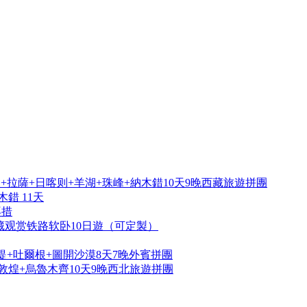
拉薩+日喀则+羊湖+珠峰+納木錯10天9晚西藏旅遊拼團
錯 11天
再措
藏观赏铁路软卧10日遊（可定製）
提+吐爾根+圖開沙漠8天7晚外賓拼團
敦煌+烏魯木齊10天9晚西北旅遊拼團