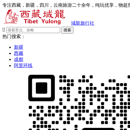
专注西藏，新疆，四川，云南旅游二十余年，纯玩优享，物超所
域龍旅行社

搜索
热门搜索：
新疆
西藏
成都
阿里环线