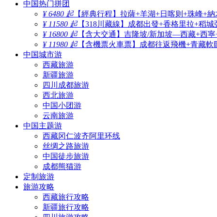
中国热门拼团
¥ 6480 起
【經典行程】拉薩+羊湖+日喀则+珠峰+納
¥ 11580 起
【318川藏線】成都出發+香格里拉+稻城
¥ 16800 起
【含大交通】吉隆坡/新加坡—西藏+西寧
¥ 11980 起
【含機票火車票】成都往返飛機+青藏軟臥
中国城市游
西藏旅游
新疆旅游
四川成都旅游
西北旅游
中国小团游
云南旅游
中国主题游
西藏冈仁波齐阿里环线
丝绸之路旅游
中国徒步旅游
成都熊猫游
定制旅游
旅游攻略
西藏旅行攻略
新疆旅行攻略