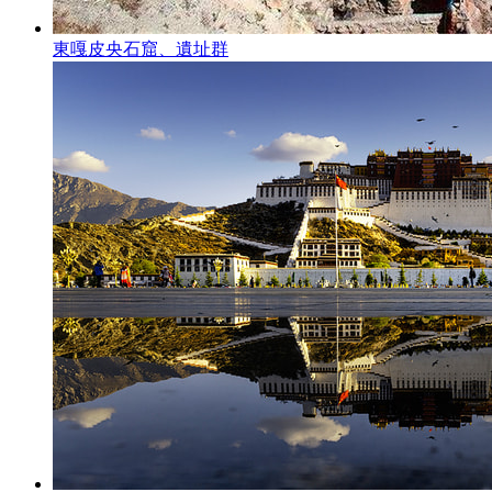
東嘎皮央石窟、遺址群