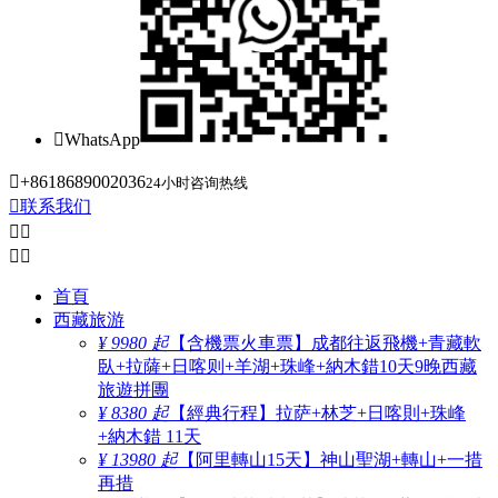

WhatsApp

+8618689002036
24小时咨询热线

联系我们




首頁
西藏旅游
¥ 9980 起
【含機票火車票】成都往返飛機+青藏軟
臥+拉薩+日喀则+羊湖+珠峰+納木錯10天9晚西藏
旅遊拼團
¥ 8380 起
【經典行程】拉萨+林芝+日喀則+珠峰
+納木錯 11天
¥ 13980 起
【阿里轉山15天】神山聖湖+轉山+一措
再措