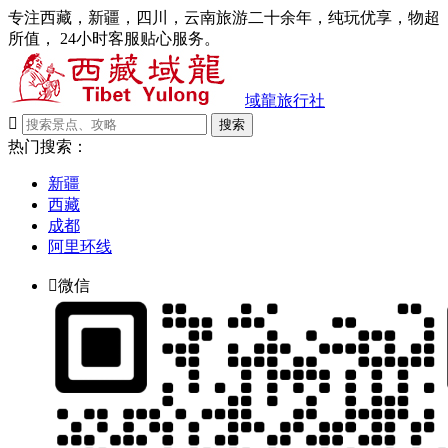
专注西藏，新疆，四川，云南旅游二十余年，纯玩优享，物超
所值， 24小时客服贴心服务。
域龍旅行社

搜索
热门搜索：
新疆
西藏
成都
阿里环线

微信