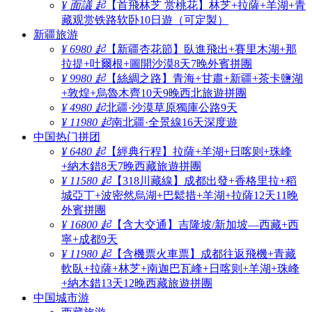
¥ 面議 起
【首飛林芝 赏桃花】林芝+拉薩+羊湖+青
藏观赏铁路软卧10日遊（可定製）
新疆旅游
¥ 6980 起
【新疆杏花節】臥進飛出+賽里木湖+那
拉提+吐爾根+圖開沙漠8天7晚外賓拼團
¥ 9980 起
【絲綢之路】青海+甘肅+新疆+茶卡鹽湖
+敦煌+烏魯木齊10天9晚西北旅遊拼團
¥ 4980 起
北疆·沙漠草原獨庫公路9天
¥ 11980 起
南北疆·全景線16天深度遊
中国热门拼团
¥ 6480 起
【經典行程】拉薩+羊湖+日喀则+珠峰
+納木錯8天7晚西藏旅遊拼團
¥ 11580 起
【318川藏線】成都出發+香格里拉+稻
城亞丁+波密然烏湖+巴鬆措+羊湖+拉薩12天11晚
外賓拼團
¥ 16800 起
【含大交通】吉隆坡/新加坡—西藏+西
寧+成都9天
¥ 11980 起
【含機票火車票】成都往返飛機+青藏
軟臥+拉薩+林芝+南迦巴瓦峰+日喀则+羊湖+珠峰
+納木錯13天12晚西藏旅遊拼團
中国城市游