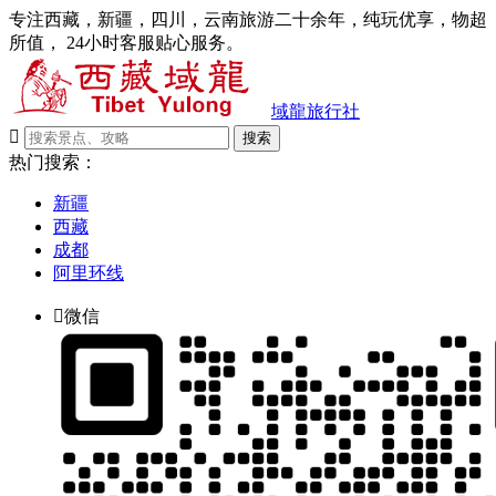
专注西藏，新疆，四川，云南旅游二十余年，纯玩优享，物超
所值， 24小时客服贴心服务。
域龍旅行社

搜索
热门搜索：
新疆
西藏
成都
阿里环线

微信