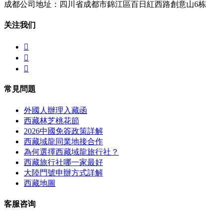
成都公司地址：四川省成都市錦江區百日紅西路創意山6栋
关注我们



常見問題
外國人辦理入藏函
西藏林芝桃花節
2026中國免簽政策詳解
西藏域龍同業地接合作
為何選擇西藏域龍旅行社？
西藏旅行社哪一家最好
大陸門號申辦方式詳解
西藏地圖
客服咨询