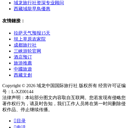
域龙旅行社资深专业顾问
西藏域龍早鳥優惠
友情鏈接：
拉萨天气预报15天
坝上草原农家院
成都旅行社
三峡游轮官网
酒店预订
旅游推薦
中國旅遊
西藏文創
Copyright © 2026 域龙中国国际旅行社 版权所有 经营许可证编
号：L-XZ00144
法律声明：本站部分图文内容取自互联网。您若发现有侵略您
著作权行为，请及时告知，我们工作人员将在第一时间删除侵
权作品、停止继续传播。

目录

电话