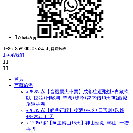

WhatsApp

+8618689002036
24小时咨询热线

联系我们




首頁
西藏旅游
¥ 9980 起
【含機票火車票】成都往返飛機+青藏軟
臥+拉薩+日喀则+羊湖+珠峰+納木錯10天9晚西藏
旅遊拼團
¥ 8380 起
【經典行程】拉萨+林芝+日喀則+珠峰
+納木錯 11天
¥ 13980 起
【阿里轉山15天】神山聖湖+轉山+一措
再措