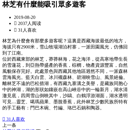
林芝有什麼能吸引眾多遊客
2019-08-20

2037人阅读

31人喜欢
林芝為什麼會有那麼多遊客呢？這裏是西藏海拔最低的地方，
海拔只有2900米，雪山牧場湖泊村寨，一派田園風光，仿佛回
到了江南。
位於西藏東部的林芝，莽莽林海，花之海洋，從高寒地帶生長
的雪蓮花，到亞熱帶盛產的香蕉，棕櫚，物產資源豐富，自然
風貌保存完好。此處景色與西藏其他地區迥然不同，一派森林
雲海風光。藍天白雲、冰川襯森林、碧湖映雪山、風景絕倫。
離林芝不遠的巴松措湖，有西藏九寨溝之美譽，是藏族同胞心
中的神湖，湖的形狀如鑲嵌在高山峽谷中的一輪新月，湖水清
澈見底，四周雪山倒映其中，沙鷗、白鶴浮游湖面，湖水透明
可見…靈芝、噶瑪蘋果、墨脫香蕉，此外林芝少數民族所特有
的手工藝有：門巴木碗、竹編、珞巴石鍋和陶器。

31
人喜欢
上一条