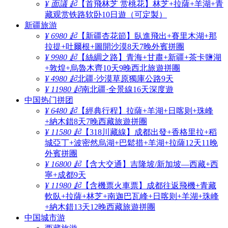
¥ 面議 起
【首飛林芝 赏桃花】林芝+拉薩+羊湖+青
藏观赏铁路软卧10日遊（可定製）
新疆旅游
¥ 6980 起
【新疆杏花節】臥進飛出+賽里木湖+那
拉提+吐爾根+圖開沙漠8天7晚外賓拼團
¥ 9980 起
【絲綢之路】青海+甘肅+新疆+茶卡鹽湖
+敦煌+烏魯木齊10天9晚西北旅遊拼團
¥ 4980 起
北疆·沙漠草原獨庫公路9天
¥ 11980 起
南北疆·全景線16天深度遊
中国热门拼团
¥ 6480 起
【經典行程】拉薩+羊湖+日喀则+珠峰
+納木錯8天7晚西藏旅遊拼團
¥ 11580 起
【318川藏線】成都出發+香格里拉+稻
城亞丁+波密然烏湖+巴鬆措+羊湖+拉薩12天11晚
外賓拼團
¥ 16800 起
【含大交通】吉隆坡/新加坡—西藏+西
寧+成都9天
¥ 11980 起
【含機票火車票】成都往返飛機+青藏
軟臥+拉薩+林芝+南迦巴瓦峰+日喀则+羊湖+珠峰
+納木錯13天12晚西藏旅遊拼團
中国城市游