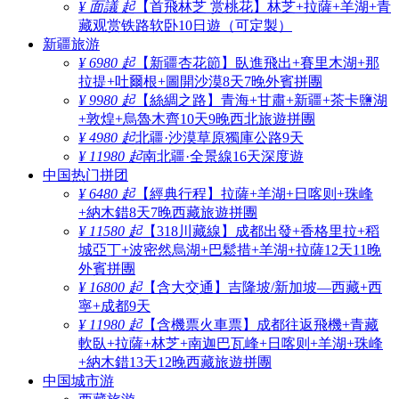
¥ 面議 起
【首飛林芝 赏桃花】林芝+拉薩+羊湖+青
藏观赏铁路软卧10日遊（可定製）
新疆旅游
¥ 6980 起
【新疆杏花節】臥進飛出+賽里木湖+那
拉提+吐爾根+圖開沙漠8天7晚外賓拼團
¥ 9980 起
【絲綢之路】青海+甘肅+新疆+茶卡鹽湖
+敦煌+烏魯木齊10天9晚西北旅遊拼團
¥ 4980 起
北疆·沙漠草原獨庫公路9天
¥ 11980 起
南北疆·全景線16天深度遊
中国热门拼团
¥ 6480 起
【經典行程】拉薩+羊湖+日喀则+珠峰
+納木錯8天7晚西藏旅遊拼團
¥ 11580 起
【318川藏線】成都出發+香格里拉+稻
城亞丁+波密然烏湖+巴鬆措+羊湖+拉薩12天11晚
外賓拼團
¥ 16800 起
【含大交通】吉隆坡/新加坡—西藏+西
寧+成都9天
¥ 11980 起
【含機票火車票】成都往返飛機+青藏
軟臥+拉薩+林芝+南迦巴瓦峰+日喀则+羊湖+珠峰
+納木錯13天12晚西藏旅遊拼團
中国城市游