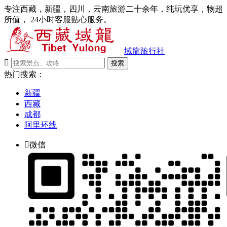
专注西藏，新疆，四川，云南旅游二十余年，纯玩优享，物超
所值， 24小时客服贴心服务。
域龍旅行社

搜索
热门搜索：
新疆
西藏
成都
阿里环线

微信