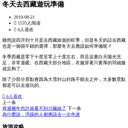
冬天去西藏遊玩準備
2019-08-21

1535人阅读

6人喜欢
雖然說四月到十月是去西藏旅遊的旺季，但是冬天的話去西藏
也是一個很不錯的選擇，那麼冬天去應該如何準備呢？
冬季西藏是零下十度至零上十度左右，而且這裏白天陽光充
足，非常溫暖。在西藏大部分地區，衣服穿著只要厚的羽絨服
就足夠了。
除了少部分景點會因為大雪封山封路不能去之外，大多數景點
都是可以去遊玩的。

6
人喜欢
上一条
再過幾年也許就看不到川藏線了
下一条
為什麼說，浮躁的人都應該去一次色達
旅游攻略