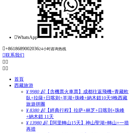

WhatsApp

+8618689002036
24小时咨询热线

联系我们




首頁
西藏旅游
¥ 9980 起
【含機票火車票】成都往返飛機+青藏軟
臥+拉薩+日喀则+羊湖+珠峰+納木錯10天9晚西藏
旅遊拼團
¥ 8380 起
【經典行程】拉萨+林芝+日喀則+珠峰
+納木錯 11天
¥ 13980 起
【阿里轉山15天】神山聖湖+轉山+一措
再措