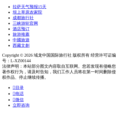
拉萨天气预报15天
坝上草原农家院
成都旅行社
三峡游轮官网
酒店预订
旅游推薦
中國旅遊
西藏文創
Copyright © 2026 域龙中国国际旅行社 版权所有 经营许可证编
号：L-XZ00144
法律声明：本站部分图文内容取自互联网。您若发现有侵略您
著作权行为，请及时告知，我们工作人员将在第一时间删除侵
权作品、停止继续传播。

目录

电话

微信
立即咨询