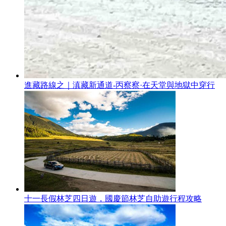
進藏路線之｜滇藏新通道-丙察察·在天堂與地獄中穿行
十一長假林芝四日遊，國慶節林芝自助遊行程攻略