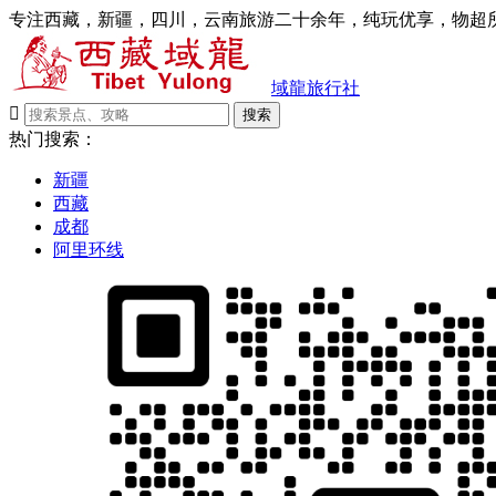
专注西藏，新疆，四川，云南旅游二十余年，纯玩优享，物超所
域龍旅行社

搜索
热门搜索：
新疆
西藏
成都
阿里环线