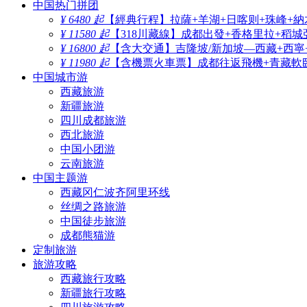
中国热门拼团
¥ 6480 起
【經典行程】拉薩+羊湖+日喀则+珠峰+納
¥ 11580 起
【318川藏線】成都出發+香格里拉+稻城
¥ 16800 起
【含大交通】吉隆坡/新加坡—西藏+西寧
¥ 11980 起
【含機票火車票】成都往返飛機+青藏軟臥
中国城市游
西藏旅游
新疆旅游
四川成都旅游
西北旅游
中国小团游
云南旅游
中国主题游
西藏冈仁波齐阿里环线
丝绸之路旅游
中国徒步旅游
成都熊猫游
定制旅游
旅游攻略
西藏旅行攻略
新疆旅行攻略