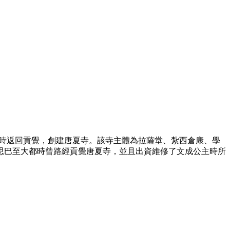
3歲時返回貢覺，創建唐夏寺。該寺主體為拉薩堂、紮西倉康、學
思巴至大都時曾路經貢覺唐夏寺，並且出資維修了文成公主時所