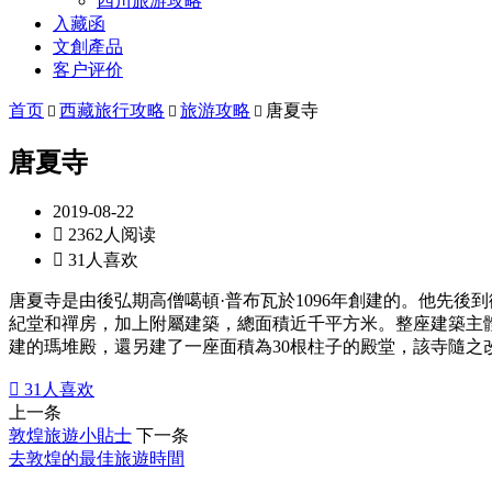
四川旅游攻略
入藏函
文創產品
客户评价
首页
西藏旅行攻略
旅游攻略
唐夏寺



唐夏寺
2019-08-22

2362人阅读

31人喜欢
唐夏寺是由後弘期高僧噶頓·普布瓦於1096年創建的。他先
紀堂和禪房，加上附屬建築，總面積近千平方米。整座建築主
建的瑪堆殿，還另建了一座面積為30根柱子的殿堂，該寺隨之

31
人喜欢
上一条
敦煌旅遊小貼士
下一条
去敦煌的最佳旅遊時間