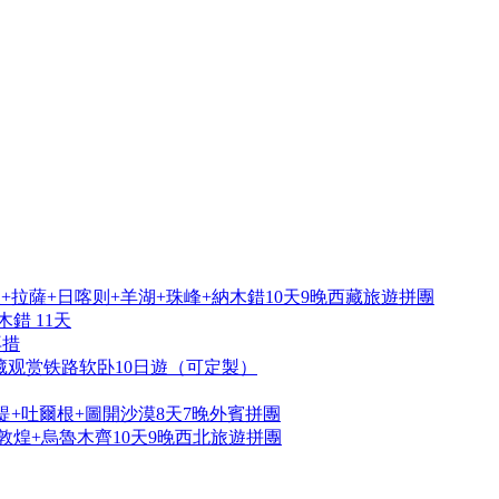
拉薩+日喀则+羊湖+珠峰+納木錯10天9晚西藏旅遊拼團
錯 11天
再措
藏观赏铁路软卧10日遊（可定製）
提+吐爾根+圖開沙漠8天7晚外賓拼團
敦煌+烏魯木齊10天9晚西北旅遊拼團