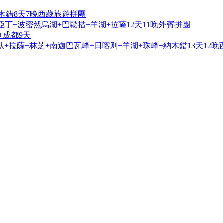
木錯8天7晚西藏旅遊拼團
亞丁+波密然烏湖+巴鬆措+羊湖+拉薩12天11晚外賓拼團
+成都9天
+拉薩+林芝+南迦巴瓦峰+日喀则+羊湖+珠峰+納木錯13天12