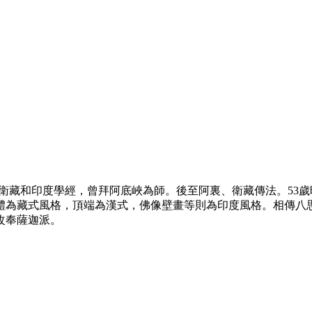
後到衛藏和印度學經，曾拜阿底峽為師。後至阿裏、衛藏傳法。5
體為藏式風格，頂端為漢式，佛像壁畫等則為印度風格。相傳八
改奉薩迦派。