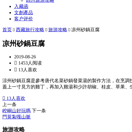
四川旅游攻略
入藏函
文創產品
客户评价
首页
西藏旅行攻略
旅游攻略
凉州砂鍋豆腐



凉州砂鍋豆腐
2019-08-26

1453人阅读

13人喜欢
涼州砂鍋豆腐是參考唐代名菜砂鍋發菜湯的製作方法，在烹調
蓋上一寸見方的雞丁，再加入雞湯和少許胡椒、桂皮、草果、

13
人喜欢
上一条
崆峒山好玩嗎
下一条
門莫紮嘎山脈
旅游攻略