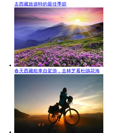
去西藏旅遊時的最佳季節
春天西藏租車自駕游，去林芝看杜鵑花海