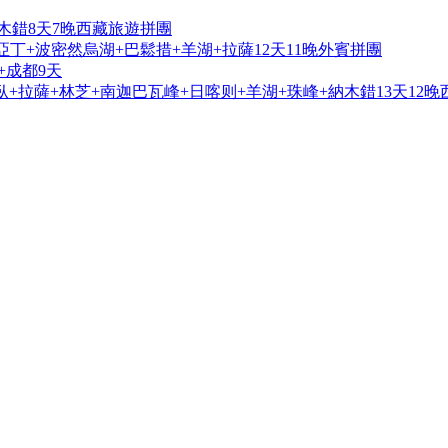
木錯8天7晚西藏旅遊拼團
亞丁+波密然烏湖+巴鬆措+羊湖+拉薩12天11晚外賓拼團
+成都9天
+拉薩+林芝+南迦巴瓦峰+日喀则+羊湖+珠峰+納木錯13天12