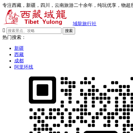
专注西藏，新疆，四川，云南旅游二十余年，纯玩优享，物超所
域龍旅行社

搜索
热门搜索：
新疆
西藏
成都
阿里环线