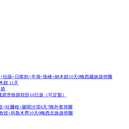
拉薩+日喀则+羊湖+珠峰+納木錯10天9晚西藏旅遊拼團
錯 11天
再措
藏观赏铁路软卧10日遊（可定製）
提+吐爾根+圖開沙漠8天7晚外賓拼團
敦煌+烏魯木齊10天9晚西北旅遊拼團