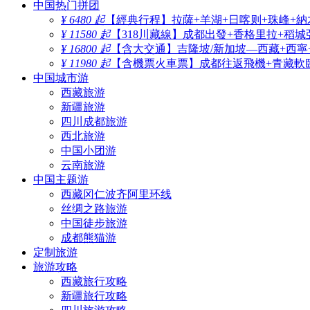
中国热门拼团
¥ 6480 起
【經典行程】拉薩+羊湖+日喀则+珠峰+納
¥ 11580 起
【318川藏線】成都出發+香格里拉+稻城
¥ 16800 起
【含大交通】吉隆坡/新加坡—西藏+西寧
¥ 11980 起
【含機票火車票】成都往返飛機+青藏軟臥
中国城市游
西藏旅游
新疆旅游
四川成都旅游
西北旅游
中国小团游
云南旅游
中国主题游
西藏冈仁波齐阿里环线
丝绸之路旅游
中国徒步旅游
成都熊猫游
定制旅游
旅游攻略
西藏旅行攻略
新疆旅行攻略