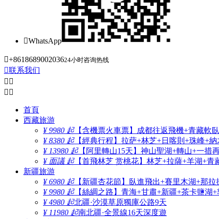

WhatsApp

+8618689002036
24小时咨询热线

联系我们




首頁
西藏旅游
¥ 9980 起
【含機票火車票】成都往返飛機+青藏軟臥+
¥ 8380 起
【經典行程】拉萨+林芝+日喀則+珠峰+納木
¥ 13980 起
【阿里轉山15天】神山聖湖+轉山+一措
¥ 面議 起
【首飛林芝 赏桃花】林芝+拉薩+羊湖+青
新疆旅游
¥ 6980 起
【新疆杏花節】臥進飛出+賽里木湖+那拉
¥ 9980 起
【絲綢之路】青海+甘肅+新疆+茶卡鹽湖+
¥ 4980 起
北疆·沙漠草原獨庫公路9天
¥ 11980 起
南北疆·全景線16天深度遊