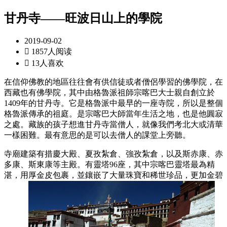
甘丹寺——旺波日山上的學院
2019-09-02

1857人阅读

13人喜欢
在信仰佛教的地區往往會有供信徒或者僧侶學習的佛學院，在
西藏也有佛學院，其中由格魯派祖師宗喀巴大士親自創立於
1409年的甘丹寺。它是格魯派中最早的一座寺院，所以是整個
格魯派傳承的祖庭。是宗喀巴大師當年生活之地，也是他圓寂
之處。藏族的孩子想進甘丹寺當僧人，就像我們考北大或清華
一樣困難。最有意思的是可以去僧人的課堂上旁聽。
寺廟建築有措慶大殿、夏孜紮倉、強孜紮倉，以及斯赤康、赤
多康、斯東康等主殿。有靈塔96座，其中宗喀巴靈塔最為精
湛，用厚金皮包裹，並鑲嵌了大量珠寶和稀世珍品，更加金碧