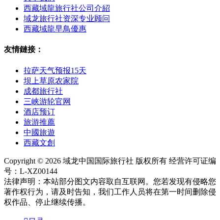
西藏域龍旅行社公司介紹
域龙旅行社资深专业顾问
西藏域龍早鳥優惠
友情鏈接：
拉萨天气预报15天
坝上草原农家院
成都旅行社
三峡游轮官网
酒店预订
旅游推薦
中國旅遊
西藏文創
Copyright © 2026 域龙中国国际旅行社 版权所有 经营许可证编
号：L-XZ00144
法律声明：本站部分图文内容取自互联网。您若发现有侵略您
著作权行为，请及时告知，我们工作人员将在第一时间删除侵
权作品、停止继续传播。