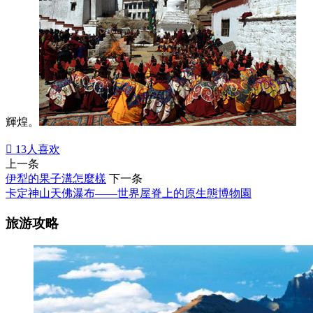
輝煌。

13
人喜欢
上一条
伊犁的果子溝怎麼樣
下一条
卡定神山天佛瀑布——世界屋脊上的原生態博物園
旅游攻略