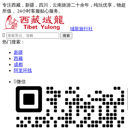
专注西藏，新疆，四川，云南旅游二十余年，纯玩优享，物超
所值， 24小时客服贴心服务。
域龍旅行社

搜索
热门搜索：
新疆
西藏
成都
阿里环线

微信