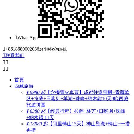

WhatsApp

+8618689002036
24小时咨询热线

联系我们




首頁
西藏旅游
¥ 9980 起
【含機票火車票】成都往返飛機+青藏軟
臥+拉薩+日喀则+羊湖+珠峰+納木錯10天9晚西藏
旅遊拼團
¥ 8380 起
【經典行程】拉萨+林芝+日喀則+珠峰
+納木錯 11天
¥ 13980 起
【阿里轉山15天】神山聖湖+轉山+一措
再措