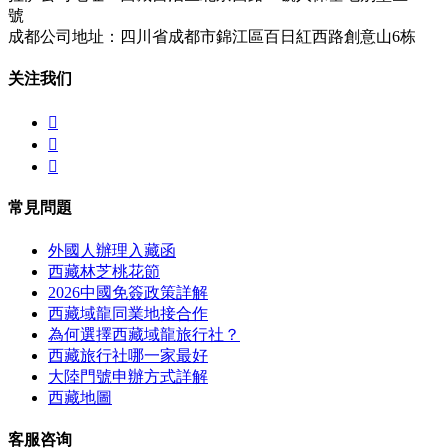
號
成都公司地址：四川省成都市錦江區百日紅西路創意山6栋
关注我们



常見問題
外國人辦理入藏函
西藏林芝桃花節
2026中國免簽政策詳解
西藏域龍同業地接合作
為何選擇西藏域龍旅行社？
西藏旅行社哪一家最好
大陸門號申辦方式詳解
西藏地圖
客服咨询