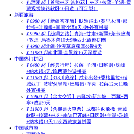
¥ 面議 起
【首飛林芝 赏桃花】林芝+拉薩+羊湖+青
藏观赏铁路软卧10日遊（可定製）
新疆旅游
¥ 6980 起
【新疆杏花節】臥進飛出+賽里木湖+那
拉提+吐爾根+圖開沙漠8天7晚外賓拼團
¥ 9980 起
【絲綢之路】青海+甘肅+新疆+茶卡鹽湖
+敦煌+烏魯木齊10天9晚西北旅遊拼團
¥ 4980 起
北疆·沙漠草原獨庫公路9天
¥ 11980 起
南北疆·全景線16天深度遊
中国热门拼团
¥ 6480 起
【經典行程】拉薩+羊湖+日喀则+珠峰
+納木錯8天7晚西藏旅遊拼團
¥ 11580 起
【318川藏線】成都出發+香格里拉+稻
城亞丁+波密然烏湖+巴鬆措+羊湖+拉薩12天11晚
外賓拼團
¥ 16800 起
【含大交通】吉隆坡/新加坡—西藏+西
寧+成都9天
¥ 11980 起
【含機票火車票】成都往返飛機+青藏
軟臥+拉薩+林芝+南迦巴瓦峰+日喀则+羊湖+珠峰
+納木錯13天12晚西藏旅遊拼團
中国城市游