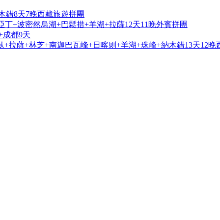
木錯8天7晚西藏旅遊拼團
亞丁+波密然烏湖+巴鬆措+羊湖+拉薩12天11晚外賓拼團
+成都9天
+拉薩+林芝+南迦巴瓦峰+日喀则+羊湖+珠峰+納木錯13天12