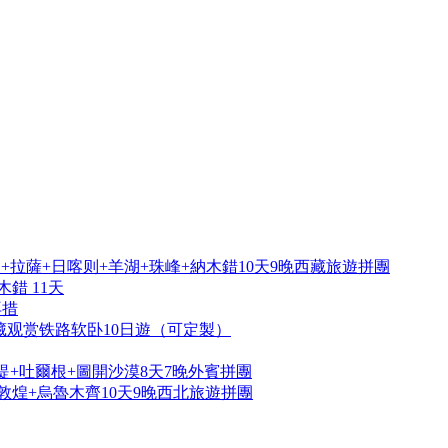
拉薩+日喀则+羊湖+珠峰+納木錯10天9晚西藏旅遊拼團
錯 11天
再措
藏观赏铁路软卧10日遊（可定製）
提+吐爾根+圖開沙漠8天7晚外賓拼團
敦煌+烏魯木齊10天9晚西北旅遊拼團