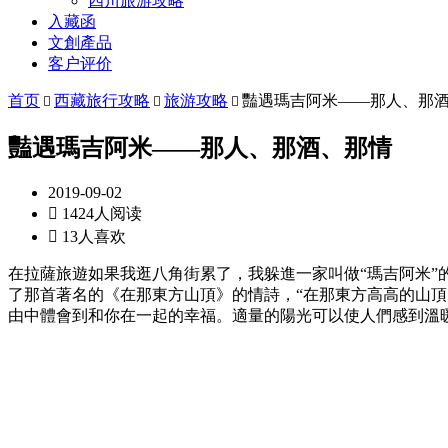
四川旅游攻略
入藏函
文創產品
客户评价
首页
西藏旅行攻略
旅游攻略
豔遇瑪吉阿米——那人、那



豔遇瑪吉阿米——那人、那酒、那情
2019-09-02

1424人阅读

13人喜欢
在拉薩旅遊如果我逛八角街累了，我躲進一家叫做“瑪吉阿米
了那首著名的《在那東方山頂》的情詩，“在那東方高高的山
由中體會到和你在一起的幸福。適量的陽光可以使人們感到溫