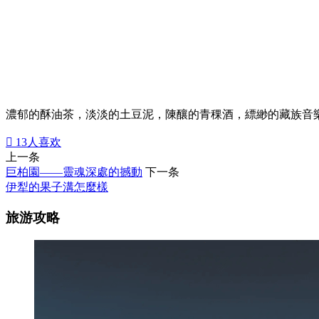
濃郁的酥油茶，淡淡的土豆泥，陳釀的青稞酒，縹緲的藏族音

13
人喜欢
上一条
巨柏園——靈魂深處的撼動
下一条
伊犁的果子溝怎麼樣
旅游攻略