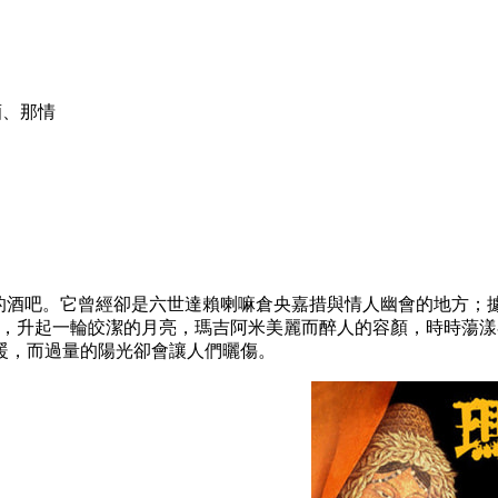
酒、那情
”的酒吧。它曾經卻是六世達賴喇嘛倉央嘉措與情人幽會的地方；
頂，升起一輪皎潔的月亮，瑪吉阿米美麗而醉人的容顏，時時蕩漾
暖，而過量的陽光卻會讓人們曬傷。