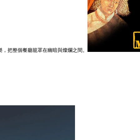
樂，把整個餐廳籠罩在幽暗與燦爛之間。