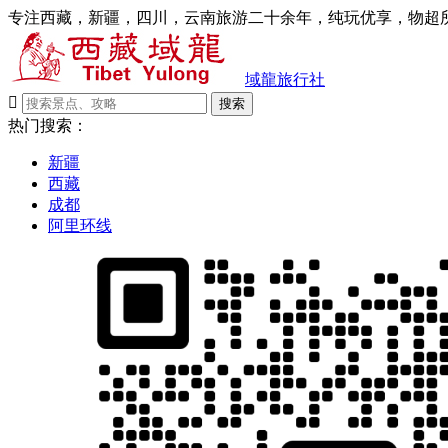
专注西藏，新疆，四川，云南旅游二十余年，纯玩优享，物超所
域龍旅行社

搜索
热门搜索：
新疆
西藏
成都
阿里环线