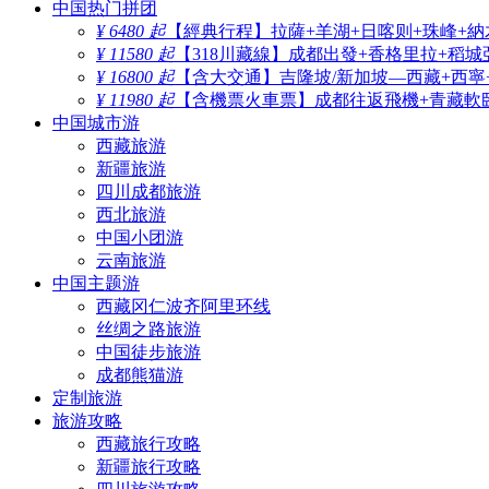
中国热门拼团
¥ 6480 起
【經典行程】拉薩+羊湖+日喀则+珠峰+納
¥ 11580 起
【318川藏線】成都出發+香格里拉+稻城
¥ 16800 起
【含大交通】吉隆坡/新加坡—西藏+西寧
¥ 11980 起
【含機票火車票】成都往返飛機+青藏軟臥
中国城市游
西藏旅游
新疆旅游
四川成都旅游
西北旅游
中国小团游
云南旅游
中国主题游
西藏冈仁波齐阿里环线
丝绸之路旅游
中国徒步旅游
成都熊猫游
定制旅游
旅游攻略
西藏旅行攻略
新疆旅行攻略