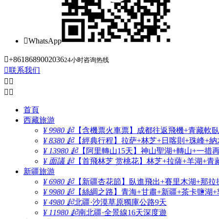

WhatsApp

+8618689002036
24小时咨询热线

联系我们




首頁
西藏旅游
¥ 9980 起
【含機票火車票】成都往返飛機+青藏軟臥+
¥ 8380 起
【經典行程】拉萨+林芝+日喀則+珠峰+納木
¥ 13980 起
【阿里轉山15天】神山聖湖+轉山+一措
¥ 面議 起
【首飛林芝 赏桃花】林芝+拉薩+羊湖+青
新疆旅游
¥ 6980 起
【新疆杏花節】臥進飛出+賽里木湖+那拉
¥ 9980 起
【絲綢之路】青海+甘肅+新疆+茶卡鹽湖+
¥ 4980 起
北疆·沙漠草原獨庫公路9天
¥ 11980 起
南北疆·全景線16天深度遊