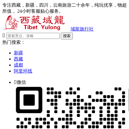
专注西藏，新疆，四川，云南旅游二十余年，纯玩优享，物超
所值， 24小时客服贴心服务。
域龍旅行社

搜索
热门搜索：
新疆
西藏
成都
阿里环线

微信