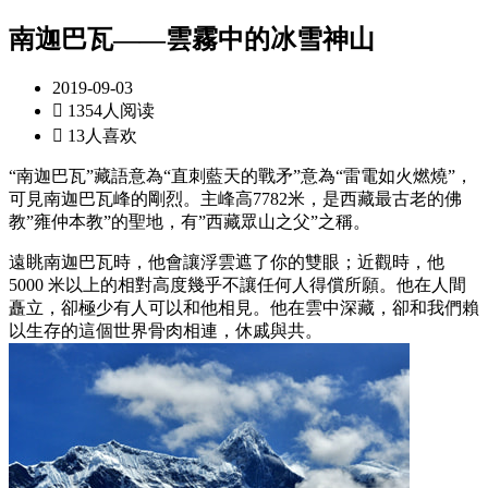
南迦巴瓦——雲霧中的冰雪神山
2019-09-03

1354人阅读

13人喜欢
“南迦巴瓦”藏語意為“直刺藍天的戰矛”意為“雷電如火燃燒”，
可見南迦巴瓦峰的剛烈。主峰高7782米，是西藏最古老的佛
教”雍仲本教”的聖地，有”西藏眾山之父”之稱。
遠眺南迦巴瓦時，他會讓浮雲遮了你的雙眼；近觀時，他
5000 米以上的相對高度幾乎不讓任何人得償所願。他在人間
矗立，卻極少有人可以和他相見。他在雲中深藏，卻和我們賴
以生存的這個世界骨肉相連，休戚與共。