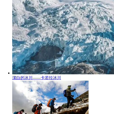
潔白的冰川——卡若拉冰川