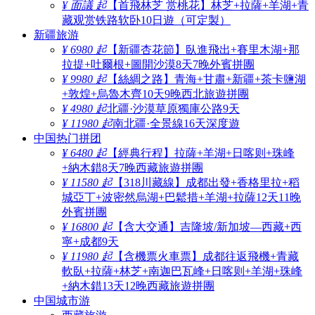
¥ 面議 起
【首飛林芝 赏桃花】林芝+拉薩+羊湖+青
藏观赏铁路软卧10日遊（可定製）
新疆旅游
¥ 6980 起
【新疆杏花節】臥進飛出+賽里木湖+那
拉提+吐爾根+圖開沙漠8天7晚外賓拼團
¥ 9980 起
【絲綢之路】青海+甘肅+新疆+茶卡鹽湖
+敦煌+烏魯木齊10天9晚西北旅遊拼團
¥ 4980 起
北疆·沙漠草原獨庫公路9天
¥ 11980 起
南北疆·全景線16天深度遊
中国热门拼团
¥ 6480 起
【經典行程】拉薩+羊湖+日喀则+珠峰
+納木錯8天7晚西藏旅遊拼團
¥ 11580 起
【318川藏線】成都出發+香格里拉+稻
城亞丁+波密然烏湖+巴鬆措+羊湖+拉薩12天11晚
外賓拼團
¥ 16800 起
【含大交通】吉隆坡/新加坡—西藏+西
寧+成都9天
¥ 11980 起
【含機票火車票】成都往返飛機+青藏
軟臥+拉薩+林芝+南迦巴瓦峰+日喀则+羊湖+珠峰
+納木錯13天12晚西藏旅遊拼團
中国城市游