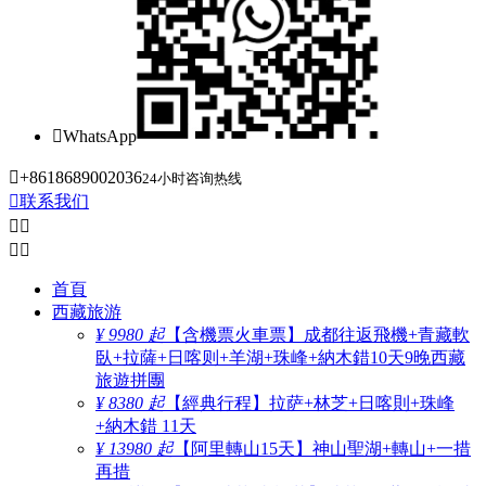

WhatsApp

+8618689002036
24小时咨询热线

联系我们




首頁
西藏旅游
¥ 9980 起
【含機票火車票】成都往返飛機+青藏軟
臥+拉薩+日喀则+羊湖+珠峰+納木錯10天9晚西藏
旅遊拼團
¥ 8380 起
【經典行程】拉萨+林芝+日喀則+珠峰
+納木錯 11天
¥ 13980 起
【阿里轉山15天】神山聖湖+轉山+一措
再措