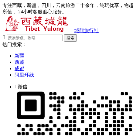
专注西藏，新疆，四川，云南旅游二十余年，纯玩优享，物超
所值， 24小时客服贴心服务。
域龍旅行社

搜索
热门搜索：
新疆
西藏
成都
阿里环线

微信