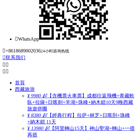

WhatsApp

+8618689002036
24小时咨询热线

联系我们




首頁
西藏旅游
¥ 9980 起
【含機票火車票】成都往返飛機+青藏軟
臥+拉薩+日喀则+羊湖+珠峰+納木錯10天9晚西藏
旅遊拼團
¥ 8380 起
【經典行程】拉萨+林芝+日喀則+珠峰
+納木錯 11天
¥ 13980 起
【阿里轉山15天】神山聖湖+轉山+一措
再措