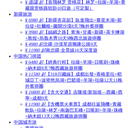
¥ 面議 起
【首飛林芝 赏桃花】林芝+拉薩+羊湖+青
藏观赏铁路软卧10日遊（可定製）
新疆旅游
¥ 6980 起
【新疆杏花節】臥進飛出+賽里木湖+那
拉提+吐爾根+圖開沙漠8天7晚外賓拼團
¥ 9980 起
【絲綢之路】青海+甘肅+新疆+茶卡鹽湖
+敦煌+烏魯木齊10天9晚西北旅遊拼團
¥ 4980 起
北疆·沙漠草原獨庫公路9天
¥ 11980 起
南北疆·全景線16天深度遊
中国热门拼团
¥ 6480 起
【經典行程】拉薩+羊湖+日喀则+珠峰
+納木錯8天7晚西藏旅遊拼團
¥ 11580 起
【318川藏線】成都出發+香格里拉+稻
城亞丁+波密然烏湖+巴鬆措+羊湖+拉薩12天11晚
外賓拼團
¥ 16800 起
【含大交通】吉隆坡/新加坡—西藏+西
寧+成都9天
¥ 11980 起
【含機票火車票】成都往返飛機+青藏
軟臥+拉薩+林芝+南迦巴瓦峰+日喀则+羊湖+珠峰
+納木錯13天12晚西藏旅遊拼團
中国城市游