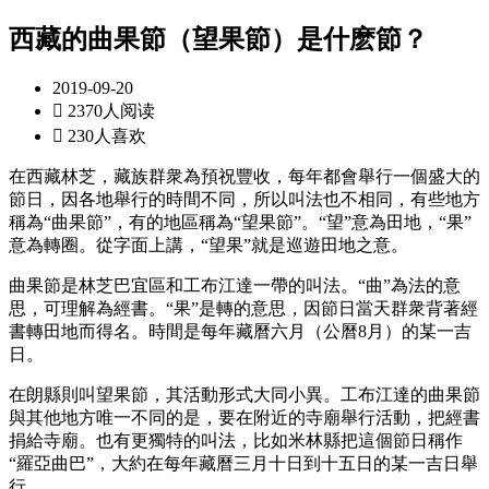
西藏的曲果節（望果節）是什麽節？ ​
2019-09-20

2370人阅读

230人喜欢
在西藏林芝，藏族群衆為預祝豐收，每年都會舉行一個盛大的
節日，因各地舉行的時間不同，所以叫法也不相同，有些地方
稱為“曲果節”，有的地區稱為“望果節”。“望”意為田地，“果”
意為轉圈。從字面上講，“望果”就是巡遊田地之意。
曲果節是林芝巴宜區和工布江達一帶的叫法。“曲”為法的意
思，可理解為經書。“果”是轉的意思，因節日當天群衆背著經
書轉田地而得名。時間是每年藏曆六月（公曆8月）的某一吉
日。
在朗縣則叫望果節，其活動形式大同小異。工布江達的曲果節
與其他地方唯一不同的是，要在附近的寺廟舉行活動，把經書
捐給寺廟。也有更獨特的叫法，比如米林縣把這個節日稱作
“羅亞曲巴”，大約在每年藏曆三月十日到十五日的某一吉日舉
行。