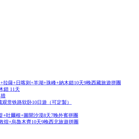
拉薩+日喀则+羊湖+珠峰+納木錯10天9晚西藏旅遊拼團
錯 11天
再措
藏观赏铁路软卧10日遊（可定製）
提+吐爾根+圖開沙漠8天7晚外賓拼團
敦煌+烏魯木齊10天9晚西北旅遊拼團