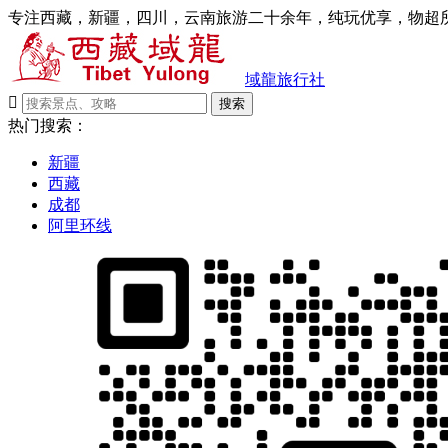
专注西藏，新疆，四川，云南旅游二十余年，纯玩优享，物超所
域龍旅行社

搜索
热门搜索：
新疆
西藏
成都
阿里环线