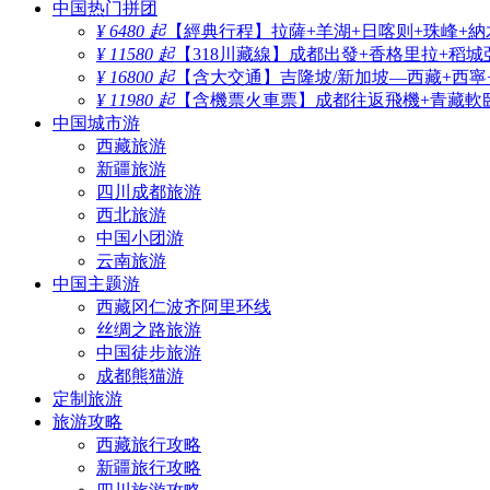
中国热门拼团
¥ 6480 起
【經典行程】拉薩+羊湖+日喀则+珠峰+納
¥ 11580 起
【318川藏線】成都出發+香格里拉+稻城
¥ 16800 起
【含大交通】吉隆坡/新加坡—西藏+西寧
¥ 11980 起
【含機票火車票】成都往返飛機+青藏軟臥
中国城市游
西藏旅游
新疆旅游
四川成都旅游
西北旅游
中国小团游
云南旅游
中国主题游
西藏冈仁波齐阿里环线
丝绸之路旅游
中国徒步旅游
成都熊猫游
定制旅游
旅游攻略
西藏旅行攻略
新疆旅行攻略