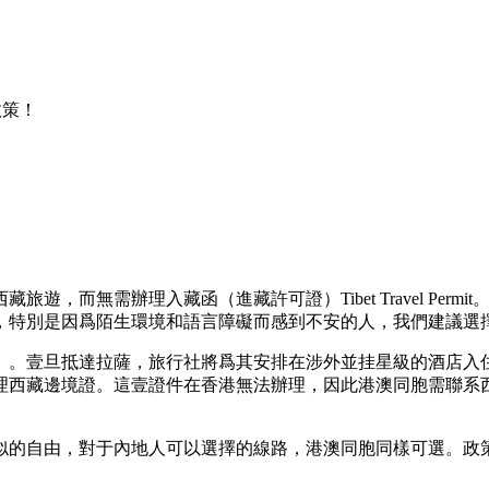
政策！
，而無需辦理入藏函（進藏許可證）Tibet Travel Per
，特別是因爲陌生環境和語言障礙而感到不安的人，我們建議選
）。壹旦抵達拉薩，旅行社將爲其安排在涉外並挂星級的酒店入
理西藏邊境證。這壹證件在香港無法辦理，因此港澳同胞需聯系
似的自由，對于內地人可以選擇的線路，港澳同胞同樣可選。政