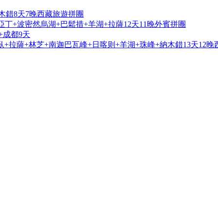
木錯8天7晚西藏旅遊拼團
亞丁+波密然烏湖+巴鬆措+羊湖+拉薩12天11晚外賓拼團
+成都9天
+拉薩+林芝+南迦巴瓦峰+日喀则+羊湖+珠峰+納木錯13天12