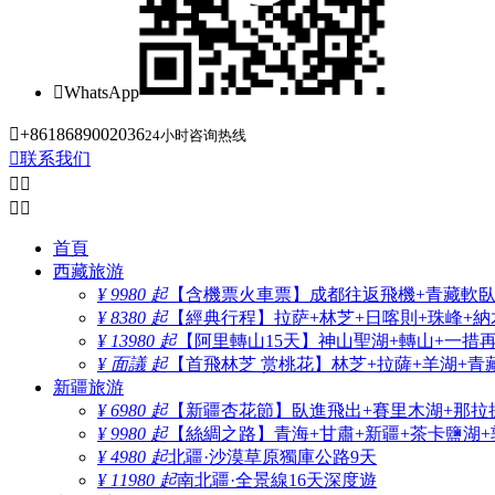

WhatsApp

+8618689002036
24小时咨询热线

联系我们




首頁
西藏旅游
¥ 9980 起
【含機票火車票】成都往返飛機+青藏軟臥+
¥ 8380 起
【經典行程】拉萨+林芝+日喀則+珠峰+納木
¥ 13980 起
【阿里轉山15天】神山聖湖+轉山+一措
¥ 面議 起
【首飛林芝 赏桃花】林芝+拉薩+羊湖+青
新疆旅游
¥ 6980 起
【新疆杏花節】臥進飛出+賽里木湖+那拉
¥ 9980 起
【絲綢之路】青海+甘肅+新疆+茶卡鹽湖+
¥ 4980 起
北疆·沙漠草原獨庫公路9天
¥ 11980 起
南北疆·全景線16天深度遊