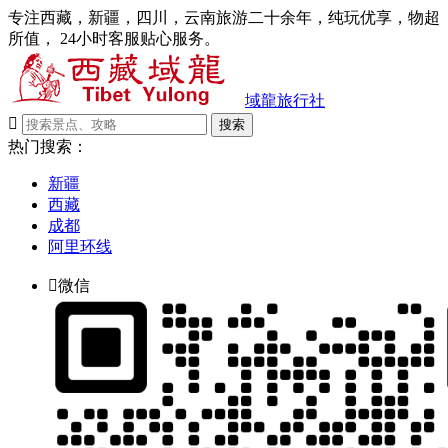
专注西藏，新疆，四川，云南旅游二十余年，纯玩优享，物超
所值， 24小时客服贴心服务。
域龍旅行社

搜索
热门搜索：
新疆
西藏
成都
阿里环线

微信