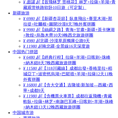
¥ 面議 起
【首飛林芝 赏桃花】林芝+拉薩+羊湖+青
藏观赏铁路软卧10日遊（可定製）
新疆旅游
¥ 6980 起
【新疆杏花節】臥進飛出+賽里木湖+那
拉提+吐爾根+圖開沙漠8天7晚外賓拼團
¥ 9980 起
【絲綢之路】青海+甘肅+新疆+茶卡鹽湖
+敦煌+烏魯木齊10天9晚西北旅遊拼團
¥ 4980 起
北疆·沙漠草原獨庫公路9天
¥ 11980 起
南北疆·全景線16天深度遊
中国热门拼团
¥ 6480 起
【經典行程】拉薩+羊湖+日喀则+珠峰
+納木錯8天7晚西藏旅遊拼團
¥ 11580 起
【318川藏線】成都出發+香格里拉+稻
城亞丁+波密然烏湖+巴鬆措+羊湖+拉薩12天11晚
外賓拼團
¥ 16800 起
【含大交通】吉隆坡/新加坡—西藏+西
寧+成都9天
¥ 11980 起
【含機票火車票】成都往返飛機+青藏
軟臥+拉薩+林芝+南迦巴瓦峰+日喀则+羊湖+珠峰
+納木錯13天12晚西藏旅遊拼團
中国城市游