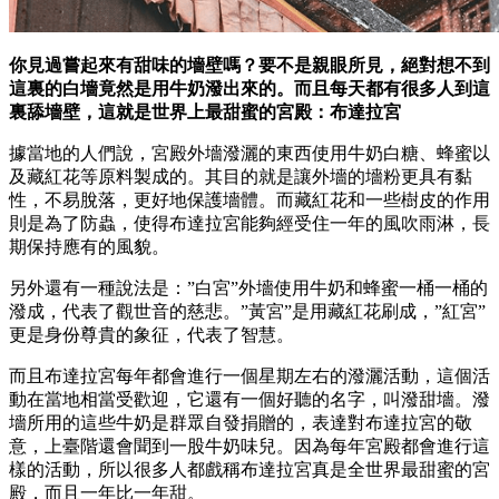
你見過嘗起來有甜味的墻壁嗎？要不是親眼所見，絕對想不到
這裏的白墻竟然是用牛奶潑出來的。而且每天都有很多人到這
裏舔墻壁，這就是世界上最甜蜜的宮殿：布達拉宮
據當地的人們說，宮殿外墻潑灑的東西使用牛奶白糖、蜂蜜以
及藏紅花等原料製成的。其目的就是讓外墻的墻粉更具有黏
性，不易脫落，更好地保護墻體。而藏紅花和一些樹皮的作用
則是為了防蟲，使得布達拉宮能夠經受住一年的風吹雨淋，長
期保持應有的風貌。
另外還有一種說法是：”白宮”外墻使用牛奶和蜂蜜一桶一桶的
潑成，代表了觀世音的慈悲。”黃宮”是用藏紅花刷成，”紅宮”
更是身份尊貴的象征，代表了智慧。
而且布達拉宮每年都會進行一個星期左右的潑灑活動，這個活
動在當地相當受歡迎，它還有一個好聽的名字，叫潑甜墻。潑
墻所用的這些牛奶是群眾自發捐贈的，表達對布達拉宮的敬
意，上臺階還會聞到一股牛奶味兒。因為每年宮殿都會進行這
樣的活動，所以很多人都戲稱布達拉宮真是全世界最甜蜜的宮
殿，而且一年比一年甜。