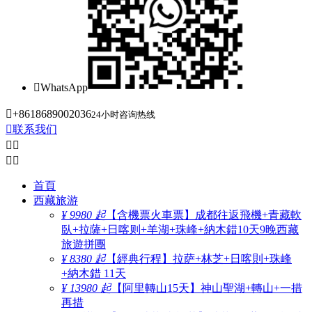

WhatsApp

+8618689002036
24小时咨询热线

联系我们




首頁
西藏旅游
¥ 9980 起
【含機票火車票】成都往返飛機+青藏軟
臥+拉薩+日喀则+羊湖+珠峰+納木錯10天9晚西藏
旅遊拼團
¥ 8380 起
【經典行程】拉萨+林芝+日喀則+珠峰
+納木錯 11天
¥ 13980 起
【阿里轉山15天】神山聖湖+轉山+一措
再措