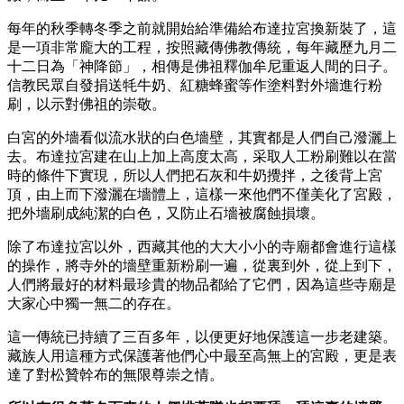
每年的秋季轉冬季之前就開始給準備給布達拉宮換新裝了，這
是一項非常龐大的工程，按照藏傳佛教傳統，每年藏歷九月二
十二日為「神降節」，相傳是佛祖釋伽牟尼重返人間的日子。
信教民眾自發捐送牦牛奶、紅糖蜂蜜等作塗料對外墻進行粉
刷，以示對佛祖的崇敬。
白宮的外墻看似流水狀的白色墻壁，其實都是人們自己潑灑上
去。布達拉宮建在山上加上高度太高，采取人工粉刷難以在當
時的條件下實現，所以人們把石灰和牛奶攪拌，之後背上宮
頂，由上而下潑灑在墻體上，這樣一來他們不僅美化了宮殿，
把外墻刷成純潔的白色，又防止石墻被腐蝕損壞。
除了布達拉宮以外，西藏其他的大大小小的寺廟都會進行這樣
的操作，將寺外的墻壁重新粉刷一遍，從裏到外，從上到下，
人們將最好的材料最珍貴的物品都給了它們，因為這些寺廟是
大家心中獨一無二的存在。
這一傳統已持續了三百多年，以便更好地保護這一步老建築。
藏族人用這種方式保護著他們心中最至高無上的宮殿，更是表
達了對松贊幹布的無限尊崇之情。