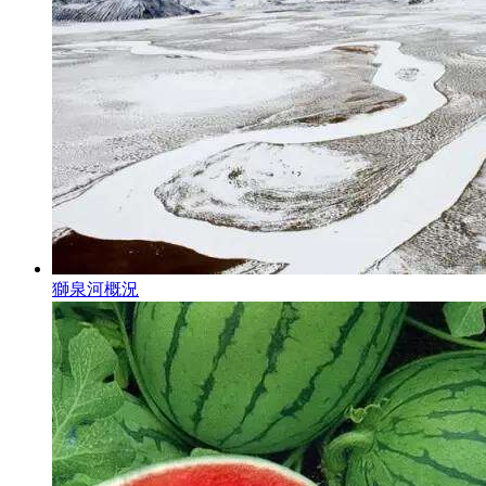
獅泉河概況