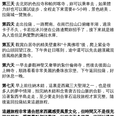
第三天
去北郊的色拉寺和帕邦喀寺，妳可以乘車去，如果體
力好也可以嘗試徒步，全程走下來需要4~5小時，景色絕美，
拉薩城一覽無余。
第四天
走出拉薩，一路嚮南。在崗巴拉山口俯瞰羊湖，過浪
卡子不久，卡若拉冰川便在公路邊嚮妳招手了，接下來就是雖
為人造但足夠驚艷的滿拉水庫。
第五天
觀賞白居寺的精美壁畫和“十萬佛塔”後，爬上紫金寺
的山頭回望江孜。下午奔赴日喀則，途中還可以先去趟漢藏混
搭風格的夏魯寺。
第六天
一早去參觀神聖又奢華的紮什倫佈寺，然後去後面山
上轉寺，順路看看非常美麗的桑珠孜宗堡。下午返回拉薩，好
好休息一晚。
第七天
早上前往納木錯，這裏是西藏三大聖湖之一，也是很
多人的夢中情湖，拍完納木錯和念青唐古拉山脈的合影，可以
沿著紮西半島走走，至少要走到合掌石這段旅程才算完整。隨
後返回拉薩結束這趟旅程。
這趟旅程非常適合想來西藏感受風景文化，但時間又不是很充