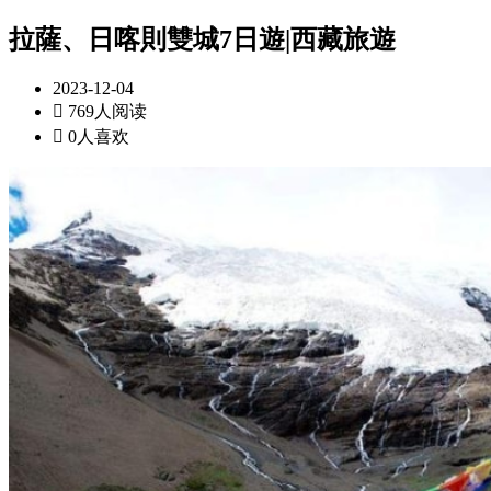
拉薩、日喀則雙城7日遊|西藏旅遊
2023-12-04

769人阅读

0人喜欢