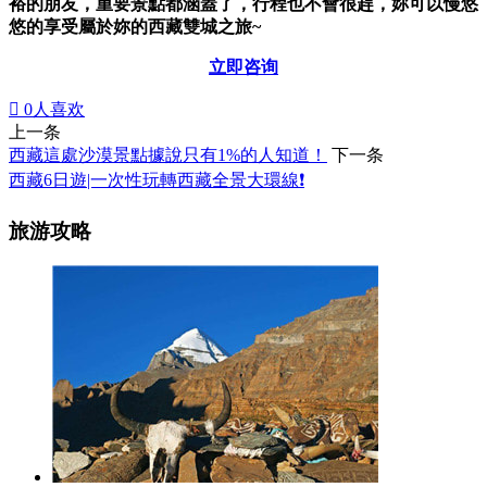
裕的朋友，重要景點都涵蓋了，行程也不會很趕，妳可以慢悠
悠的享受屬於妳的西藏雙城之旅~
立即咨询

0
人喜欢
上一条
西藏這處沙漠景點據說只有1%的人知道！
下一条
西藏6日遊|一次性玩轉西藏全景大環線❗
旅游攻略