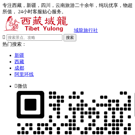
专注西藏，新疆，四川，云南旅游二十余年，纯玩优享，物超
所值， 24小时客服贴心服务。
域龍旅行社

搜索
热门搜索：
新疆
西藏
成都
阿里环线

微信