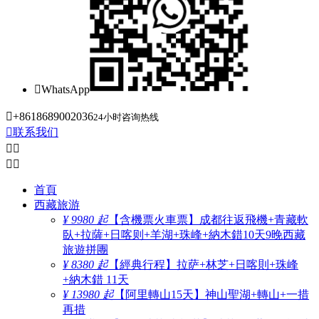

WhatsApp

+8618689002036
24小时咨询热线

联系我们




首頁
西藏旅游
¥ 9980 起
【含機票火車票】成都往返飛機+青藏軟
臥+拉薩+日喀则+羊湖+珠峰+納木錯10天9晚西藏
旅遊拼團
¥ 8380 起
【經典行程】拉萨+林芝+日喀則+珠峰
+納木錯 11天
¥ 13980 起
【阿里轉山15天】神山聖湖+轉山+一措
再措