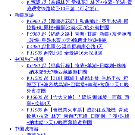
¥ 面議 起
【首飛林芝 赏桃花】林芝+拉薩+羊湖+青
藏观赏铁路软卧10日遊（可定製）
新疆旅游
¥ 6980 起
【新疆杏花節】臥進飛出+賽里木湖+那
拉提+吐爾根+圖開沙漠8天7晚外賓拼團
¥ 9980 起
【絲綢之路】青海+甘肅+新疆+茶卡鹽湖
+敦煌+烏魯木齊10天9晚西北旅遊拼團
¥ 4980 起
北疆·沙漠草原獨庫公路9天
¥ 11980 起
南北疆·全景線16天深度遊
中国热门拼团
¥ 6480 起
【經典行程】拉薩+羊湖+日喀则+珠峰
+納木錯8天7晚西藏旅遊拼團
¥ 11580 起
【318川藏線】成都出發+香格里拉+稻
城亞丁+波密然烏湖+巴鬆措+羊湖+拉薩12天11晚
外賓拼團
¥ 16800 起
【含大交通】吉隆坡/新加坡—西藏+西
寧+成都9天
¥ 11980 起
【含機票火車票】成都往返飛機+青藏
軟臥+拉薩+林芝+南迦巴瓦峰+日喀则+羊湖+珠峰
+納木錯13天12晚西藏旅遊拼團
中国城市游