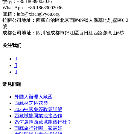
微信：+86 18689002036
WhatsApp：+86 18689002036
邮箱：info@xizanglvyou.org
拉萨公司地址：西藏自治區北京西路89號人保基地別墅區6-2
號
成都公司地址：四川省成都市錦江區百日紅西路創意山6栋
关注我们



常見問題
外國人辦理入藏函
西藏林芝桃花節
2026中國免簽政策詳解
西藏域龍同業地接合作
為何選擇西藏域龍旅行社？
西藏旅行社哪一家最好