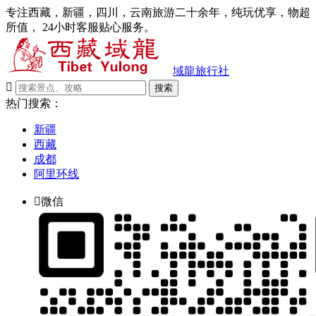
专注西藏，新疆，四川，云南旅游二十余年，纯玩优享，物超
所值， 24小时客服贴心服务。
域龍旅行社

搜索
热门搜索：
新疆
西藏
成都
阿里环线

微信