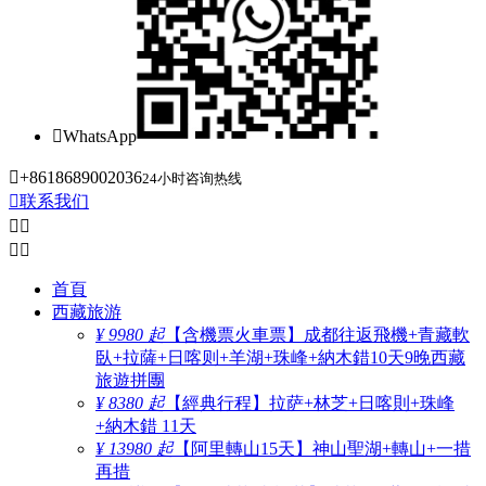

WhatsApp

+8618689002036
24小时咨询热线

联系我们




首頁
西藏旅游
¥ 9980 起
【含機票火車票】成都往返飛機+青藏軟
臥+拉薩+日喀则+羊湖+珠峰+納木錯10天9晚西藏
旅遊拼團
¥ 8380 起
【經典行程】拉萨+林芝+日喀則+珠峰
+納木錯 11天
¥ 13980 起
【阿里轉山15天】神山聖湖+轉山+一措
再措