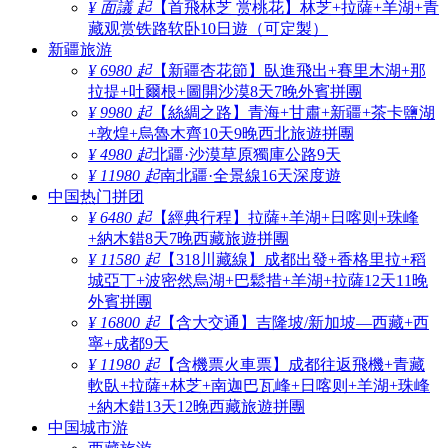
¥ 面議 起
【首飛林芝 赏桃花】林芝+拉薩+羊湖+青
藏观赏铁路软卧10日遊（可定製）
新疆旅游
¥ 6980 起
【新疆杏花節】臥進飛出+賽里木湖+那
拉提+吐爾根+圖開沙漠8天7晚外賓拼團
¥ 9980 起
【絲綢之路】青海+甘肅+新疆+茶卡鹽湖
+敦煌+烏魯木齊10天9晚西北旅遊拼團
¥ 4980 起
北疆·沙漠草原獨庫公路9天
¥ 11980 起
南北疆·全景線16天深度遊
中国热门拼团
¥ 6480 起
【經典行程】拉薩+羊湖+日喀则+珠峰
+納木錯8天7晚西藏旅遊拼團
¥ 11580 起
【318川藏線】成都出發+香格里拉+稻
城亞丁+波密然烏湖+巴鬆措+羊湖+拉薩12天11晚
外賓拼團
¥ 16800 起
【含大交通】吉隆坡/新加坡—西藏+西
寧+成都9天
¥ 11980 起
【含機票火車票】成都往返飛機+青藏
軟臥+拉薩+林芝+南迦巴瓦峰+日喀则+羊湖+珠峰
+納木錯13天12晚西藏旅遊拼團
中国城市游