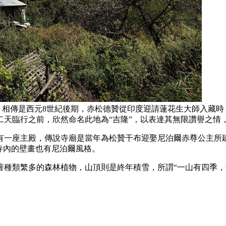
來，相傳是西元8世紀後期，赤松德贊從印度迎請蓮花生大師入藏
天臨行之前，欣然命名此地為“吉隆”，以表達其無限讚譽之情，
有一座主殿，傳說寺廟是當年為松贊干布迎娶尼泊爾赤尊公主所
寺內的壁畫也有尼泊爾風格。
著種類繁多的森林植物，山頂則是終年積雪，所謂“一山有四季，