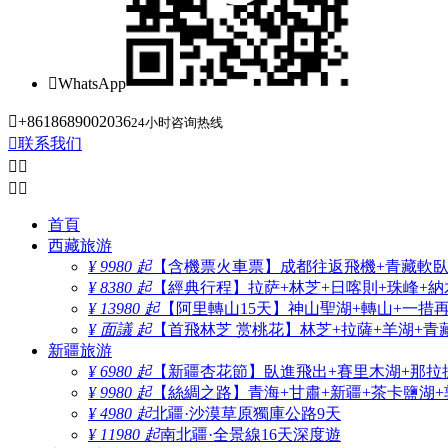

WhatsApp

+8618689002036
24小时咨询热线

联系我们




首頁
西藏旅游
¥ 9980 起
【含機票火車票】成都往返飛機+青藏軟臥+
¥ 8380 起
【經典行程】拉萨+林芝+日喀則+珠峰+納木
¥ 13980 起
【阿里轉山15天】神山聖湖+轉山+一措
¥ 面議 起
【首飛林芝 赏桃花】林芝+拉薩+羊湖+青
新疆旅游
¥ 6980 起
【新疆杏花節】臥進飛出+賽里木湖+那拉
¥ 9980 起
【絲綢之路】青海+甘肅+新疆+茶卡鹽湖+
¥ 4980 起
北疆·沙漠草原獨庫公路9天
¥ 11980 起
南北疆·全景線16天深度遊