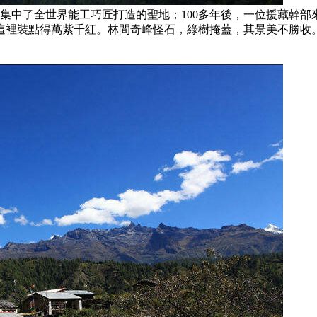
帝集中了全世界能工巧匠打造的聖地；100多年後，一位援藏幹
這裡裝點得萬紫千紅。林間奇峰怪石，綠樹掩蓋，其景美不勝收