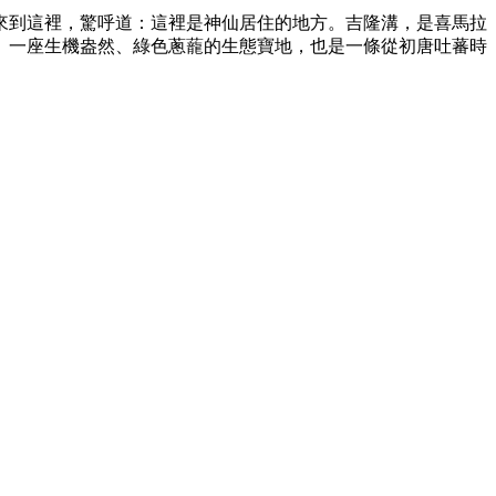
部來到這裡，驚呼道：這裡是神仙居住的地方。吉隆溝，是喜馬拉
。一座生機盎然、綠色蔥蘢的生態寶地，也是一條從初唐吐蕃時