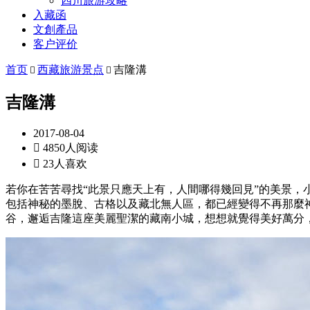
四川旅游攻略
入藏函
文創產品
客户评价
首页
西藏旅游景点
吉隆溝


吉隆溝
2017-08-04

4850人阅读

23人喜欢
若你在苦苦尋找“此景只應天上有，人間哪得幾回見”的美景
包括神秘的墨脫、古格以及藏北無人區，都已經變得不再那麼
谷，邂逅吉隆這座美麗聖潔的藏南小城，想想就覺得美好萬分