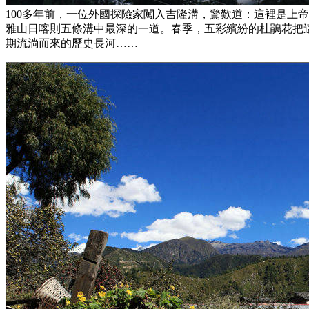
100多年前，一位外國探險家闖入吉隆溝，驚歎道：這裡是上
雅山日喀則五條溝中最深的一道。春季，五彩繽紛的杜鵑花把
期流淌而來的歷史長河……