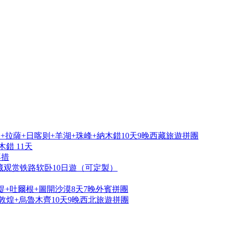
拉薩+日喀则+羊湖+珠峰+納木錯10天9晚西藏旅遊拼團
錯 11天
再措
藏观赏铁路软卧10日遊（可定製）
提+吐爾根+圖開沙漠8天7晚外賓拼團
敦煌+烏魯木齊10天9晚西北旅遊拼團