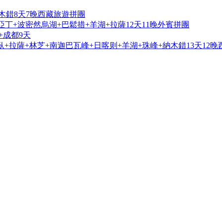
木錯8天7晚西藏旅遊拼團
亞丁+波密然烏湖+巴鬆措+羊湖+拉薩12天11晚外賓拼團
+成都9天
+拉薩+林芝+南迦巴瓦峰+日喀则+羊湖+珠峰+納木錯13天12