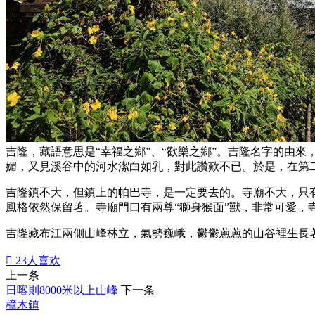
吉隆，藏語意思是“幸福之鄉”、“歡樂之鄉”。吉隆名字的由
媚，又見溪谷中的河水潔白如乳，對此讚歎不已。於是，在第二
吉隆鎮不大，但鎮上的帕巴寺，是一定要去的。寺廟不大，只
風格依然保留著。寺廟門口有兩尊“獅身猴面”獸，非常可愛，
吉隆藏布江兩側山峰林立，氣勢巍峨，鬱鬱蔥蔥的山谷裡生長

23
人喜欢
上一条
日喀則8000米以上山峰
下一条
樟木鎮