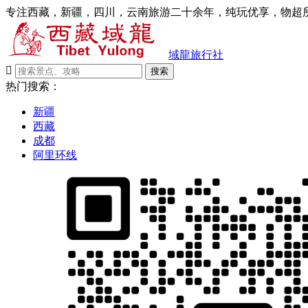
专注西藏，新疆，四川，云南旅游二十余年，纯玩优享，物超所
域龍旅行社

搜索
热门搜索：
新疆
西藏
成都
阿里环线