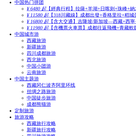
中国热门拼团
¥ 6480 起
【經典行程】拉薩+羊湖+日喀则+珠峰+納
¥ 11580 起
【318川藏線】成都出發+香格里拉+稻城
¥ 16800 起
【含大交通】吉隆坡/新加坡—西藏+西寧
¥ 11980 起
【含機票火車票】成都往返飛機+青藏軟臥
中国城市游
西藏旅游
新疆旅游
四川成都旅游
西北旅游
中国小团游
云南旅游
中国主题游
西藏冈仁波齐阿里环线
丝绸之路旅游
中国徒步旅游
成都熊猫游
定制旅游
旅游攻略
西藏旅行攻略
新疆旅行攻略