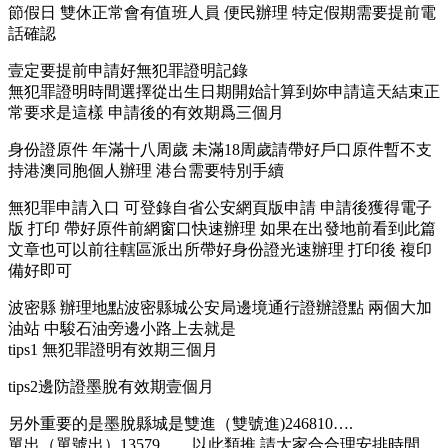
節假日 雙休正常會有值班人員 便民辦理 特定假期需要提前電
話確認
壹定要提前申請好無犯罪證明記錄
無犯罪證明時間選擇從出生日期開始計算到妳申請這天結束正
常要求是這樣 申請後的有效期爲三個月
身份證原件 年滿十八周歲 未滿18周歲請帶好戶口原件暫不支
持港澳同胞個人辦理 港台需要特別手續
無犯罪申請入口 可登錄自省公安網頁版申請 申請後獲得電子
版 打印 帶好原件前網窗口快速辦理 如果在出發地前看到此篇
文章也可以前往轄區派出所帶好身份證光速辦理 打印後 複印
備好即可
波密縣 辦理地點波密縣城公安局邊境通行證辦證點 兩個大加
油站 中駿石油旁邊小路上去就是
tips1 無犯罪證明有效期三個月
tips2邊防證墨脫有效期壹個月
另外重要的是墨脫縣城是雙進（雙號進)246810….
單出（單號出）13579……以此類推 請大家合合理安排時間