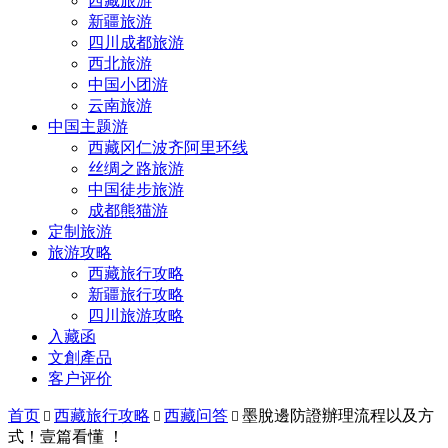
西藏旅游
新疆旅游
四川成都旅游
西北旅游
中国小团游
云南旅游
中国主题游
西藏冈仁波齐阿里环线
丝绸之路旅游
中国徒步旅游
成都熊猫游
定制旅游
旅游攻略
西藏旅行攻略
新疆旅行攻略
四川旅游攻略
入藏函
文創產品
客户评价
首页
西藏旅行攻略
西藏问答
墨脫邊防證辦理流程以及方



式！壹篇看懂️ ！