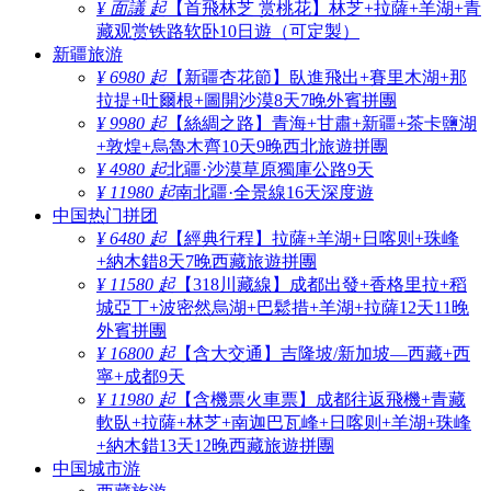
¥ 面議 起
【首飛林芝 赏桃花】林芝+拉薩+羊湖+青
藏观赏铁路软卧10日遊（可定製）
新疆旅游
¥ 6980 起
【新疆杏花節】臥進飛出+賽里木湖+那
拉提+吐爾根+圖開沙漠8天7晚外賓拼團
¥ 9980 起
【絲綢之路】青海+甘肅+新疆+茶卡鹽湖
+敦煌+烏魯木齊10天9晚西北旅遊拼團
¥ 4980 起
北疆·沙漠草原獨庫公路9天
¥ 11980 起
南北疆·全景線16天深度遊
中国热门拼团
¥ 6480 起
【經典行程】拉薩+羊湖+日喀则+珠峰
+納木錯8天7晚西藏旅遊拼團
¥ 11580 起
【318川藏線】成都出發+香格里拉+稻
城亞丁+波密然烏湖+巴鬆措+羊湖+拉薩12天11晚
外賓拼團
¥ 16800 起
【含大交通】吉隆坡/新加坡—西藏+西
寧+成都9天
¥ 11980 起
【含機票火車票】成都往返飛機+青藏
軟臥+拉薩+林芝+南迦巴瓦峰+日喀则+羊湖+珠峰
+納木錯13天12晚西藏旅遊拼團
中国城市游