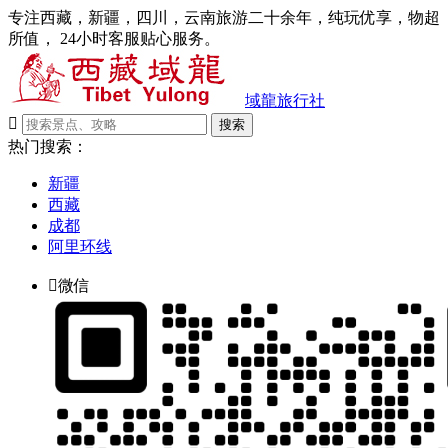
专注西藏，新疆，四川，云南旅游二十余年，纯玩优享，物超
所值， 24小时客服贴心服务。
域龍旅行社

搜索
热门搜索：
新疆
西藏
成都
阿里环线

微信