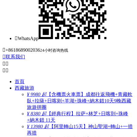

WhatsApp

+8618689002036
24小时咨询热线

联系我们




首頁
西藏旅游
¥ 9980 起
【含機票火車票】成都往返飛機+青藏軟
臥+拉薩+日喀则+羊湖+珠峰+納木錯10天9晚西藏
旅遊拼團
¥ 8380 起
【經典行程】拉萨+林芝+日喀則+珠峰
+納木錯 11天
¥ 13980 起
【阿里轉山15天】神山聖湖+轉山+一措
再措