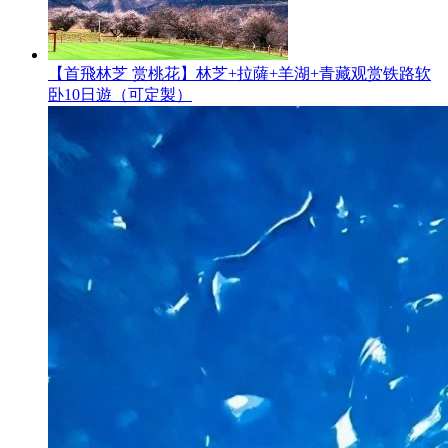
【首飛林芝 赏桃花】林芝+拉薩+羊湖+青藏观赏铁路软
卧10日遊（可定製）