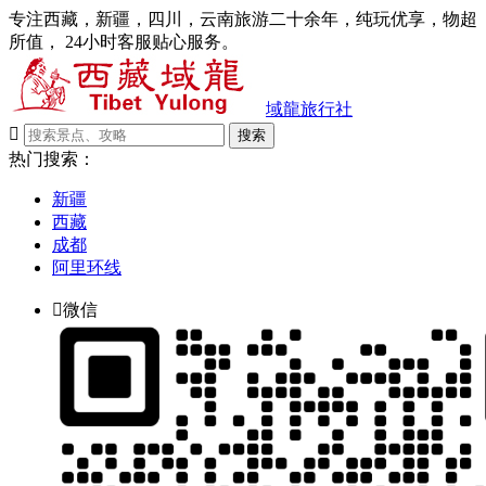
专注西藏，新疆，四川，云南旅游二十余年，纯玩优享，物超
所值， 24小时客服贴心服务。
域龍旅行社

搜索
热门搜索：
新疆
西藏
成都
阿里环线

微信