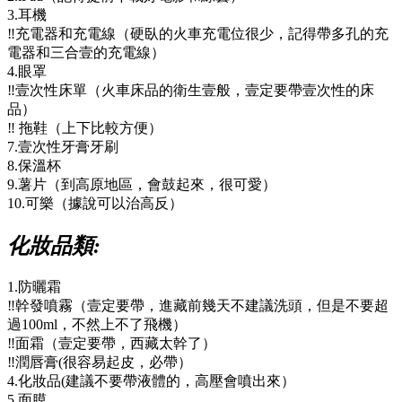
3.耳機
‼️充電器和充電線（硬臥的火車充電位很少，記得帶多孔的充
電器和三合壹的充電線）
4.眼罩
‼️壹次性床單（火車床品的衛生壹般，壹定要帶壹次性的床
品）
‼️ 拖鞋（上下比較方便）
7.壹次性牙膏牙刷
8.保溫杯
9.薯片（到高原地區，會鼓起來，很可愛）
10.可樂（據說可以治高反）
化妝品類:
1.防曬霜
‼️幹發噴霧（壹定要帶，進藏前幾天不建議洗頭，但是不要超
過100ml，不然上不了飛機）
‼️面霜（壹定要帶，西藏太幹了）
‼️潤唇膏(很容易起皮，必帶）
4.化妝品(建議不要帶液體的，高壓會噴出來）
5.面膜