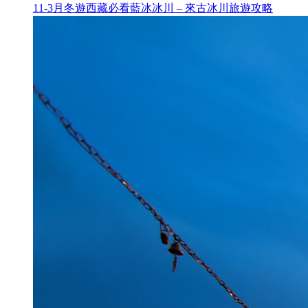
11-3月冬遊西藏必看藍冰冰川 – 來古冰川旅遊攻略