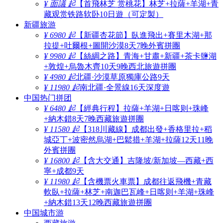
¥ 面議 起
【首飛林芝 赏桃花】林芝+拉薩+羊湖+青
藏观赏铁路软卧10日遊（可定製）
新疆旅游
¥ 6980 起
【新疆杏花節】臥進飛出+賽里木湖+那
拉提+吐爾根+圖開沙漠8天7晚外賓拼團
¥ 9980 起
【絲綢之路】青海+甘肅+新疆+茶卡鹽湖
+敦煌+烏魯木齊10天9晚西北旅遊拼團
¥ 4980 起
北疆·沙漠草原獨庫公路9天
¥ 11980 起
南北疆·全景線16天深度遊
中国热门拼团
¥ 6480 起
【經典行程】拉薩+羊湖+日喀则+珠峰
+納木錯8天7晚西藏旅遊拼團
¥ 11580 起
【318川藏線】成都出發+香格里拉+稻
城亞丁+波密然烏湖+巴鬆措+羊湖+拉薩12天11晚
外賓拼團
¥ 16800 起
【含大交通】吉隆坡/新加坡—西藏+西
寧+成都9天
¥ 11980 起
【含機票火車票】成都往返飛機+青藏
軟臥+拉薩+林芝+南迦巴瓦峰+日喀则+羊湖+珠峰
+納木錯13天12晚西藏旅遊拼團
中国城市游