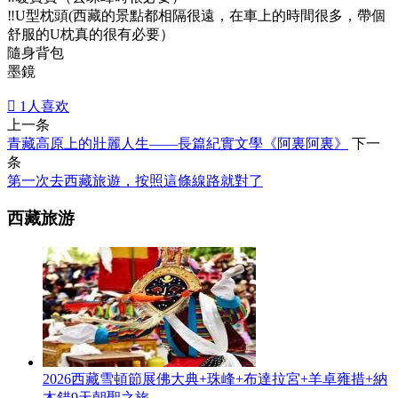
‼️U型枕頭(西藏的景點都相隔很遠，在車上的時間很多，帶個
舒服的U枕真的很有必要）
隨身背包
墨鏡

1
人喜欢
上一条
青藏高原上的壯麗人生——長篇紀實文學《阿裏阿裏》
下一
条
第一次去西藏旅遊，按照這條線路就對了
西藏旅游
2026西藏雪頓節展佛大典+珠峰+布達拉宮+羊卓雍措+納
木錯9天朝聖之旅