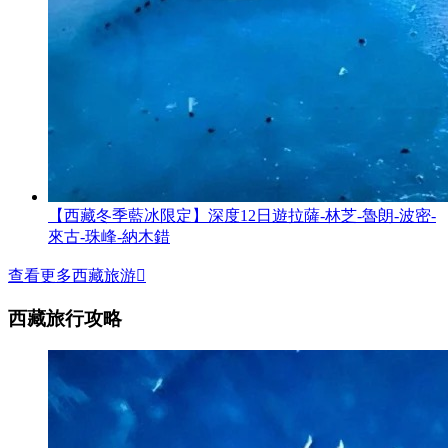
【西藏冬季藍冰限定】深度12日遊拉薩-林芝-魯朗-波密-
來古-珠峰-納木錯
查看更多西藏旅游

西藏旅行攻略