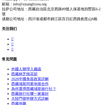
邮箱：info@xizanglvyou.org
拉萨公司地址：西藏自治區北京西路89號人保基地別墅區6-2
號
成都公司地址：四川省成都市錦江區百日紅西路創意山6栋
关注我们



常見問題
外國人辦理入藏函
西藏林芝桃花節
2026中國免簽政策詳解
西藏域龍同業地接合作
為何選擇西藏域龍旅行社？
西藏旅行社哪一家最好
大陸門號申辦方式詳解
西藏地圖