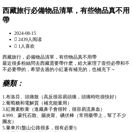
西藏旅行必備物品清單，有些物品真不用
帶
2024-08-15

2439人阅读

1人喜欢
西藏旅行，必備物品清單，有些物品真不用帶
最近很多粉絲問去西藏需要帶什麽，給大家理了壹些必帶和不
不必要帶的，希望去過的小紅薯有補充的，也補充下～
藥類：
1.布洛芬、頭痛散（高反很容易頭痛，頭痛時吃很快好）
2.葡萄糖和電解質（補充能量用）
3.紅黴素軟膏（進藏鼻子會很幹，很容易流鼻血）
4.999、蒙托石散、腸炎甯、碘伏棒（常用藥帶上，幫了不少
團友）
5.暈車片(盤山公路很多，很有必要!)