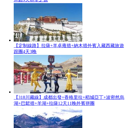
【定制線路】拉薩+羊卓雍措+納木措外賓入藏西藏旅遊
跟團4天3晚
【318川藏線】成都出發+香格里拉+稻城亞丁+波密然烏
湖+巴鬆措+羊湖+拉薩12天11晚外賓拼團