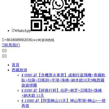

WhatsApp

+8618689002036
24小时咨询热线

联系我们




首頁
西藏旅游
¥ 9980 起
【含機票火車票】成都往返飛機+青藏軟
臥+拉薩+日喀则+羊湖+珠峰+納木錯10天9晚西藏
旅遊拼團
¥ 8380 起
【經典行程】拉萨+林芝+日喀則+珠峰
+納木錯 11天
¥ 13980 起
【阿里轉山15天】神山聖湖+轉山+一措
再措