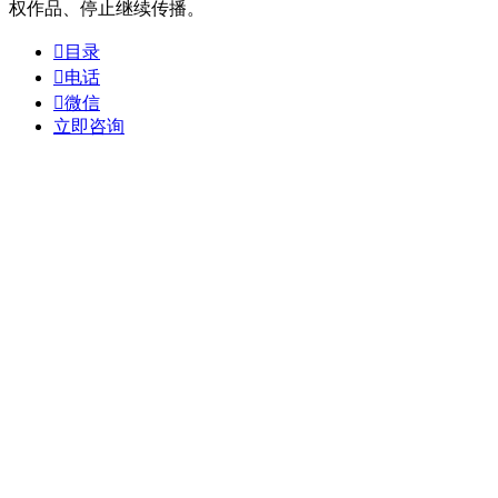
权作品、停止继续传播。

目录

电话

微信
立即咨询