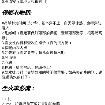
6.高原安（當地人說很有用）
保暖衣物類:
‼️吊帶和短袖可以少帶，基本穿不上，白天即使熱，也得穿防
曬衣
2.毛絨帽（壹定要做好頭部的保暖，壹旦頭部受寒，很容易高
發）
3.壹次性內褲和壹次性襪子（真的很方便!)
4.保暖內衣內褲
5.沖鋒衣（壹定要帶，防風保暖防水‼️）
6.登山褲
7.羽絨
8.抓絨（徒步的話，建議帶上）
9.防水徒步鞋（壹雙舒服的鞋子很重要，如果去徒步的話，建
議選防水的鞋子）
坐火車必備：
1.U枕
2.iPad（記得提前下載好電影和綜藝）