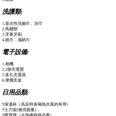
洗護類:
1.壹次性洗臉巾、浴巾
2.馬桶墊
3.牙膏牙刷
4.紙巾、濕紙巾
電子設備:
1.相機
2.2個充電寶
5.多孔充電器
6.便攜支架
日用品類:
‼️保溫杯（高反時多喝熱水真的有用）
‼️士力架(補充能量)
‼️暖寶寶（去珠峰時很必要）