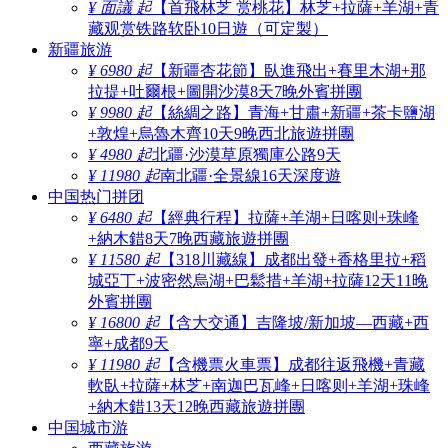
¥ 面議 起
【首飛林芝 赏桃花】林芝+拉薩+羊湖+青
藏观赏铁路软卧10日遊（可定製）
新疆旅游
¥ 6980 起
【新疆杏花節】臥進飛出+賽里木湖+那
拉提+吐爾根+圖開沙漠8天7晚外賓拼團
¥ 9980 起
【絲綢之路】青海+甘肅+新疆+茶卡鹽湖
+敦煌+烏魯木齊10天9晚西北旅遊拼團
¥ 4980 起
北疆·沙漠草原獨庫公路9天
¥ 11980 起
南北疆·全景線16天深度遊
中国热门拼团
¥ 6480 起
【經典行程】拉薩+羊湖+日喀则+珠峰
+納木錯8天7晚西藏旅遊拼團
¥ 11580 起
【318川藏線】成都出發+香格里拉+稻
城亞丁+波密然烏湖+巴鬆措+羊湖+拉薩12天11晚
外賓拼團
¥ 16800 起
【含大交通】吉隆坡/新加坡—西藏+西
寧+成都9天
¥ 11980 起
【含機票火車票】成都往返飛機+青藏
軟臥+拉薩+林芝+南迦巴瓦峰+日喀则+羊湖+珠峰
+納木錯13天12晚西藏旅遊拼團
中国城市游