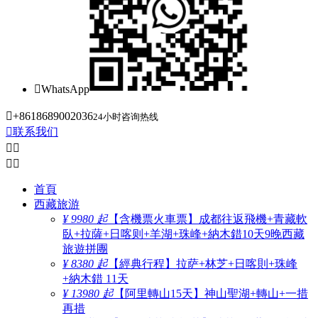

WhatsApp

+8618689002036
24小时咨询热线

联系我们




首頁
西藏旅游
¥ 9980 起
【含機票火車票】成都往返飛機+青藏軟
臥+拉薩+日喀则+羊湖+珠峰+納木錯10天9晚西藏
旅遊拼團
¥ 8380 起
【經典行程】拉萨+林芝+日喀則+珠峰
+納木錯 11天
¥ 13980 起
【阿里轉山15天】神山聖湖+轉山+一措
再措