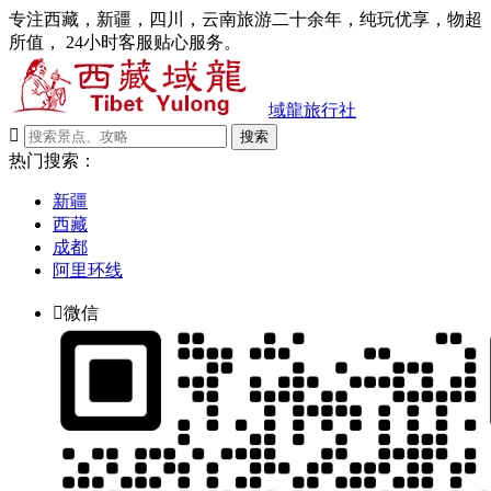
专注西藏，新疆，四川，云南旅游二十余年，纯玩优享，物超
所值， 24小时客服贴心服务。
域龍旅行社

搜索
热门搜索：
新疆
西藏
成都
阿里环线

微信