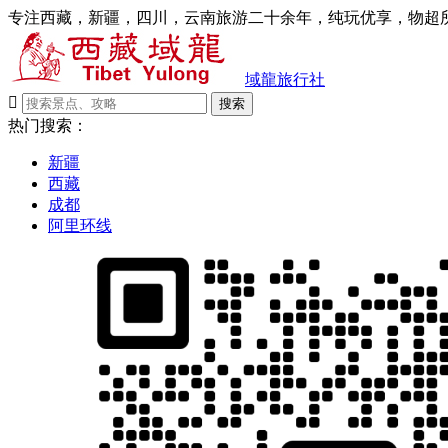
专注西藏，新疆，四川，云南旅游二十余年，纯玩优享，物超所
域龍旅行社

搜索
热门搜索：
新疆
西藏
成都
阿里环线