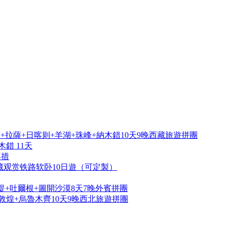
拉薩+日喀则+羊湖+珠峰+納木錯10天9晚西藏旅遊拼團
錯 11天
再措
藏观赏铁路软卧10日遊（可定製）
提+吐爾根+圖開沙漠8天7晚外賓拼團
敦煌+烏魯木齊10天9晚西北旅遊拼團