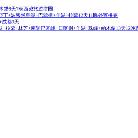
木錯8天7晚西藏旅遊拼團
亞丁+波密然烏湖+巴鬆措+羊湖+拉薩12天11晚外賓拼團
+成都9天
+拉薩+林芝+南迦巴瓦峰+日喀则+羊湖+珠峰+納木錯13天12