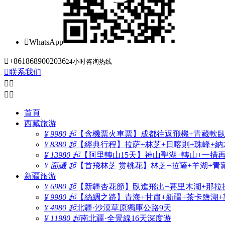

WhatsApp

+8618689002036
24小时咨询热线

联系我们




首頁
西藏旅游
¥ 9980 起
【含機票火車票】成都往返飛機+青藏軟臥+
¥ 8380 起
【經典行程】拉萨+林芝+日喀則+珠峰+納木
¥ 13980 起
【阿里轉山15天】神山聖湖+轉山+一措
¥ 面議 起
【首飛林芝 赏桃花】林芝+拉薩+羊湖+青
新疆旅游
¥ 6980 起
【新疆杏花節】臥進飛出+賽里木湖+那拉
¥ 9980 起
【絲綢之路】青海+甘肅+新疆+茶卡鹽湖+
¥ 4980 起
北疆·沙漠草原獨庫公路9天
¥ 11980 起
南北疆·全景線16天深度遊