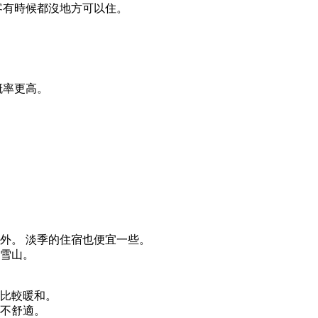
客有時候都沒地方可以住。
概率更高。
外。 淡季的住宿也便宜一些。
看雪山。
會比較暖和。
人不舒適。