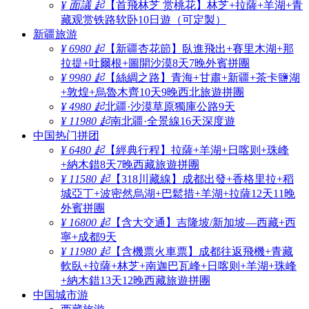
¥ 面議 起
【首飛林芝 赏桃花】林芝+拉薩+羊湖+青
藏观赏铁路软卧10日遊（可定製）
新疆旅游
¥ 6980 起
【新疆杏花節】臥進飛出+賽里木湖+那
拉提+吐爾根+圖開沙漠8天7晚外賓拼團
¥ 9980 起
【絲綢之路】青海+甘肅+新疆+茶卡鹽湖
+敦煌+烏魯木齊10天9晚西北旅遊拼團
¥ 4980 起
北疆·沙漠草原獨庫公路9天
¥ 11980 起
南北疆·全景線16天深度遊
中国热门拼团
¥ 6480 起
【經典行程】拉薩+羊湖+日喀则+珠峰
+納木錯8天7晚西藏旅遊拼團
¥ 11580 起
【318川藏線】成都出發+香格里拉+稻
城亞丁+波密然烏湖+巴鬆措+羊湖+拉薩12天11晚
外賓拼團
¥ 16800 起
【含大交通】吉隆坡/新加坡—西藏+西
寧+成都9天
¥ 11980 起
【含機票火車票】成都往返飛機+青藏
軟臥+拉薩+林芝+南迦巴瓦峰+日喀则+羊湖+珠峰
+納木錯13天12晚西藏旅遊拼團
中国城市游