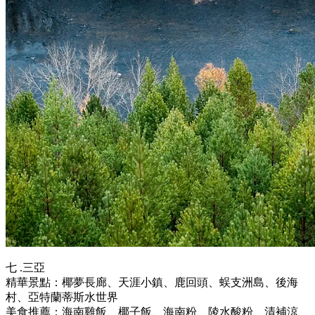
七 .三亞
精華景點：椰夢長廊、天涯小鎮、鹿回頭、蜈支洲島、後海
村、亞特蘭蒂斯水世界
美食推薦：海南雞飯、椰子飯、海南粉、陵水酸粉、清補涼、