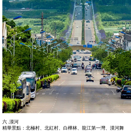
六 .漠河
精華景點：北極村、北紅村、白樺林、龍江第一灣、漠河舞