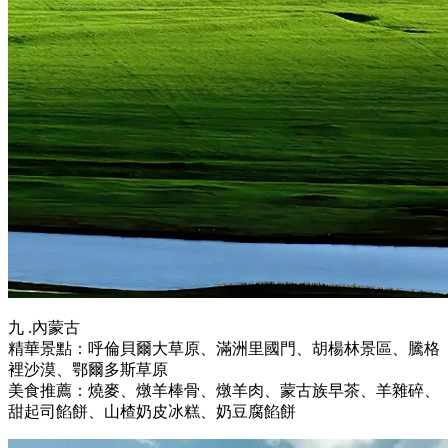
九 .內蒙古
精華景點：呼倫貝爾大草原、滿洲里國門、胡楊林景區、騰格
裡沙漠、鄂爾多斯草原
美食推薦：燒麥、燉羊棒骨、燉羊肉、蒙古族早茶、羊雜碎、
甜起司餡餅、山楂奶皮冰糕、奶豆腐餡餅