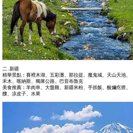
二 .新疆
精華景點：賽裡木湖、五彩灘、那拉提、魔鬼城、天山天池、
禾木、喀納斯、獨庫公路、巴音布魯克
美食推薦：羊肉串、大盤雞、新疆米粉、手抓飯、酸嬭疙瘩、
饢、凉皮子、水果