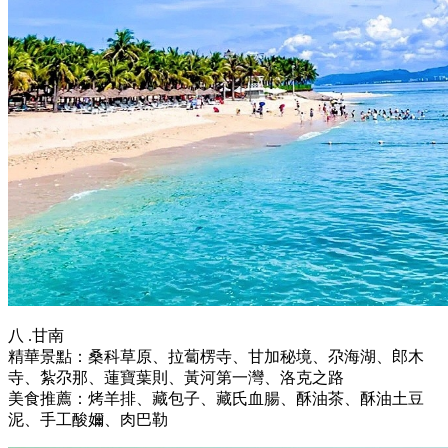
八 .甘南
精華景點：桑科草原、拉蔔楞寺、甘加秘境、尕海湖、郎木
寺、紮尕那、蓮寶葉則、黃河第一灣、洛克之路
美食推薦：烤羊排、藏包子、藏氏血腸、酥油茶、酥油土豆
泥、手工酸嬭、肉巴勒