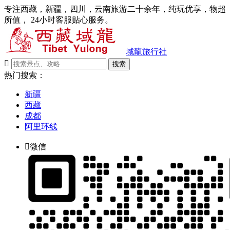
专注西藏，新疆，四川，云南旅游二十余年，纯玩优享，物超
所值， 24小时客服贴心服务。
域龍旅行社

搜索
热门搜索：
新疆
西藏
成都
阿里环线

微信