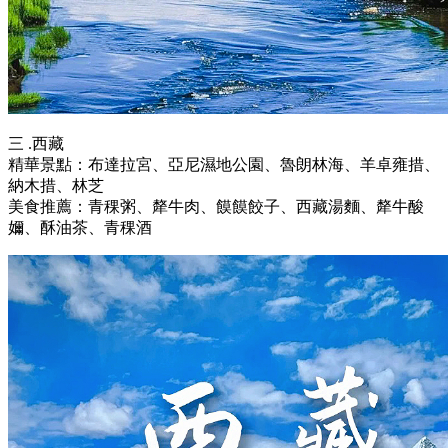
三 .西藏
精華景點：布達拉宮、亞尼濕地公園、魯朗林海、羊卓雍措、
納木措、林芝
美食推薦：青稞粥、犛牛肉、饃饃餃子、西藏湯麵、犛牛酸
嬭、酥油茶、青稞酒