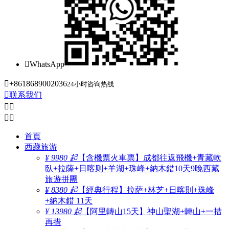

WhatsApp

+8618689002036
24小时咨询热线

联系我们




首頁
西藏旅游
¥ 9980 起
【含機票火車票】成都往返飛機+青藏軟
臥+拉薩+日喀则+羊湖+珠峰+納木錯10天9晚西藏
旅遊拼團
¥ 8380 起
【經典行程】拉萨+林芝+日喀則+珠峰
+納木錯 11天
¥ 13980 起
【阿里轉山15天】神山聖湖+轉山+一措
再措