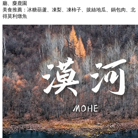
廳、麋鹿園
美食推薦：冰糖葫蘆、凍梨、凍柿子、拔絲地瓜、鍋包肉、北
得莫利燉魚