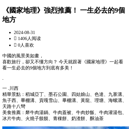
《國家地理》強烈推薦！ 一生必去的9個
地方
2024-08-31

1406人阅读

0人喜欢
中國的風景美如畫，
喜歡旅行，卻又不懂方向？ 今天就跟著《國家地理》一起看
看一生必去的9個地方到底有多美！
.
一 .川西
精華景點：稻城亞丁、墨石公園、四姑娘山、色達、九寨溝、
魚子西、畢棚溝、貢嘎雪山、畢棚溝、黃龍、理塘、海螺溝、
天路十八彎
美食推薦：犛牛肉湯鍋、牛肉蓋被、牛肉炒飯、牛肉灌湯包、
冰片牛肉、火燒子饃饃、青稞餅、奶渣餅、酥油茶