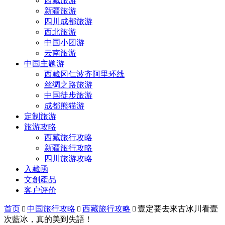
西藏旅游
新疆旅游
四川成都旅游
西北旅游
中国小团游
云南旅游
中国主题游
西藏冈仁波齐阿里环线
丝绸之路旅游
中国徒步旅游
成都熊猫游
定制旅游
旅游攻略
西藏旅行攻略
新疆旅行攻略
四川旅游攻略
入藏函
文創產品
客户评价
首页
中国旅行攻略
西藏旅行攻略
壹定要去來古冰川看壹



次藍冰，真的美到失語！