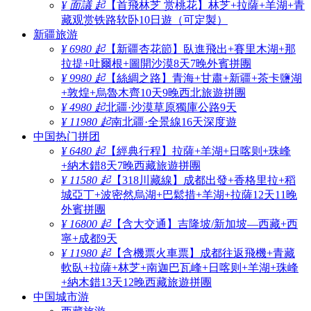
¥ 面議 起
【首飛林芝 赏桃花】林芝+拉薩+羊湖+青
藏观赏铁路软卧10日遊（可定製）
新疆旅游
¥ 6980 起
【新疆杏花節】臥進飛出+賽里木湖+那
拉提+吐爾根+圖開沙漠8天7晚外賓拼團
¥ 9980 起
【絲綢之路】青海+甘肅+新疆+茶卡鹽湖
+敦煌+烏魯木齊10天9晚西北旅遊拼團
¥ 4980 起
北疆·沙漠草原獨庫公路9天
¥ 11980 起
南北疆·全景線16天深度遊
中国热门拼团
¥ 6480 起
【經典行程】拉薩+羊湖+日喀则+珠峰
+納木錯8天7晚西藏旅遊拼團
¥ 11580 起
【318川藏線】成都出發+香格里拉+稻
城亞丁+波密然烏湖+巴鬆措+羊湖+拉薩12天11晚
外賓拼團
¥ 16800 起
【含大交通】吉隆坡/新加坡—西藏+西
寧+成都9天
¥ 11980 起
【含機票火車票】成都往返飛機+青藏
軟臥+拉薩+林芝+南迦巴瓦峰+日喀则+羊湖+珠峰
+納木錯13天12晚西藏旅遊拼團
中国城市游