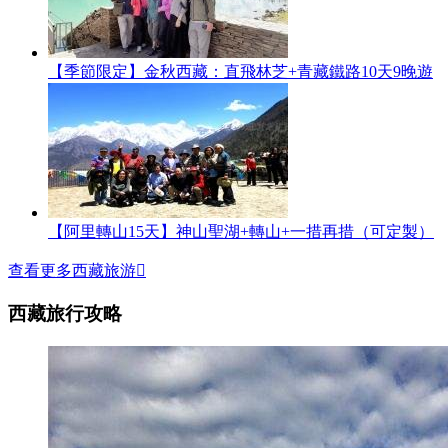
【季節限定】金秋西藏：直飛林芝+青藏鐵路10天9晚遊
【阿里轉山15天】神山聖湖+轉山+一措再措（可定製）
查看更多西藏旅游

西藏旅行攻略