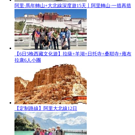
阿里·馬年轉山+大北線深度遊15天丨阿里轉山·一措再措
【6日5晚西藏文化遊】拉薩+羊湖+日托寺+桑耶寺+雍布
拉康6人小團
【定制路線】阿里大北線12日