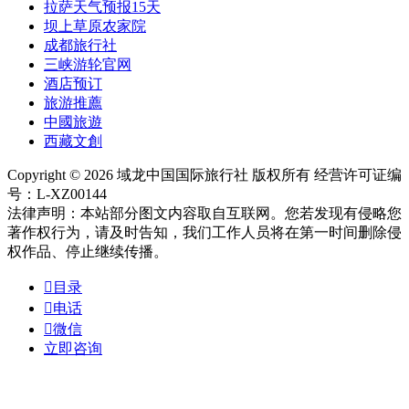
拉萨天气预报15天
坝上草原农家院
成都旅行社
三峡游轮官网
酒店预订
旅游推薦
中國旅遊
西藏文創
Copyright © 2026 域龙中国国际旅行社 版权所有 经营许可证编
号：L-XZ00144
法律声明：本站部分图文内容取自互联网。您若发现有侵略您
著作权行为，请及时告知，我们工作人员将在第一时间删除侵
权作品、停止继续传播。

目录

电话

微信
立即咨询