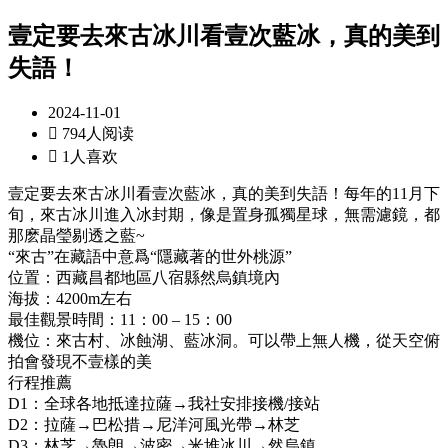
壹定要去來古冰川看壹次藍冰，真的美到
失語！
2024-11-01

794人阅读

1人喜欢
壹定要去來古冰川看壹次藍冰，真的美到失語！每年的11月下
旬，來古冰川進入冰封期，像是置身孤獨星球，無需濾鏡，都
那麽晶瑩剔透之藍~
“來古”在藏語中意爲“隱藏著的世外桃源”
位置：西藏昌都地區八宿縣然烏鎮境內
海拔：4200m左右
最佳觀景時間：11：00 – 15：00
機位：來古村、冰蝕湖、藍冰洞。可以帶上無人機，從天空俯
拍會發現不壹樣的美
行程推薦
D1：全球各地抵達拉薩→我社安排接機/接站
D2：拉薩→巴松措→尼洋河風光帶→林芝
D3：林芝→魯朗→波密→米堆冰川→然烏鎮