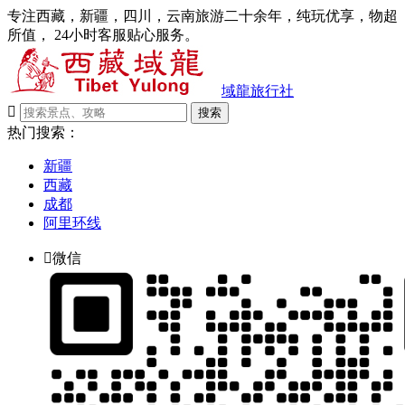
专注西藏，新疆，四川，云南旅游二十余年，纯玩优享，物超
所值， 24小时客服贴心服务。
域龍旅行社

搜索
热门搜索：
新疆
西藏
成都
阿里环线

微信