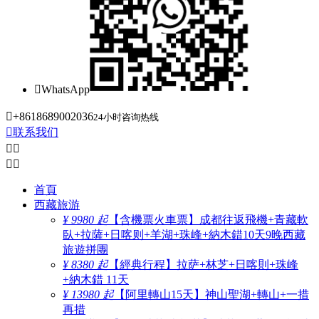

WhatsApp

+8618689002036
24小时咨询热线

联系我们




首頁
西藏旅游
¥ 9980 起
【含機票火車票】成都往返飛機+青藏軟
臥+拉薩+日喀则+羊湖+珠峰+納木錯10天9晚西藏
旅遊拼團
¥ 8380 起
【經典行程】拉萨+林芝+日喀則+珠峰
+納木錯 11天
¥ 13980 起
【阿里轉山15天】神山聖湖+轉山+一措
再措