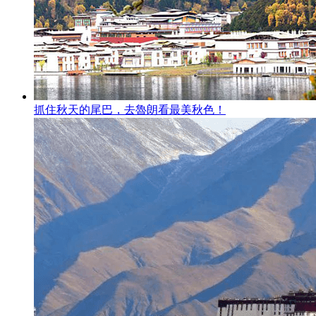
抓住秋天的尾巴，去魯朗看最美秋色！