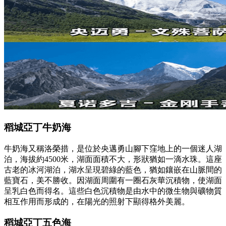
稻城亞丁牛奶海
牛奶海又稱洛榮措，是位於央邁勇山腳下窪地上的一個迷人湖
泊，海拔約4500米，湖面面積不大，形狀猶如一滴水珠。這座
古老的冰河湖泊，湖水呈現碧綠的藍色，猶如鑲嵌在山脈間的
藍寶石，美不勝收。因湖面周圍有一圈石灰華沉積物，使湖面
呈乳白色而得名。這些白色沉積物是由水中的微生物與礦物質
相互作用而形成的，在陽光的照射下顯得格外美麗。
稻城亞丁五色海