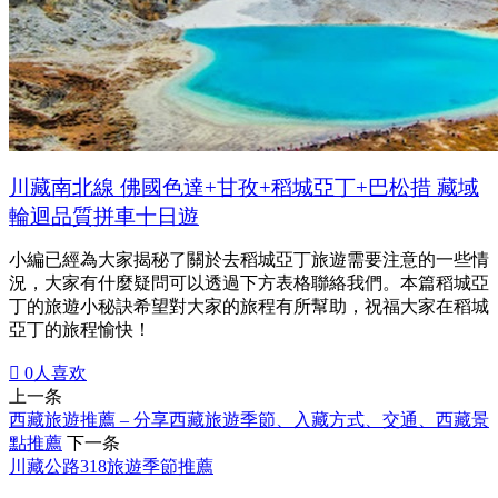
川藏南北線 佛國色達+甘孜+稻城亞丁+巴松措 藏域
輪迴品質拼車十日遊
小編已經為大家揭秘了關於去稻城亞丁旅遊需要注意的一些情
況，大家有什麼疑問可以透過下方表格聯絡我們。本篇稻城亞
丁的旅遊小秘訣希望對大家的旅程有所幫助，祝福大家在稻城
亞丁的旅程愉快！

0
人喜欢
上一条
西藏旅遊推薦 – 分享西藏旅遊季節、入藏方式、交通、西藏景
點推薦
下一条
川藏公路318旅遊季節推薦