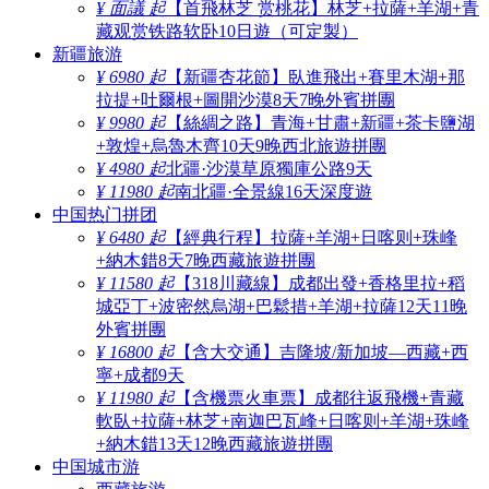
¥ 面議 起
【首飛林芝 赏桃花】林芝+拉薩+羊湖+青
藏观赏铁路软卧10日遊（可定製）
新疆旅游
¥ 6980 起
【新疆杏花節】臥進飛出+賽里木湖+那
拉提+吐爾根+圖開沙漠8天7晚外賓拼團
¥ 9980 起
【絲綢之路】青海+甘肅+新疆+茶卡鹽湖
+敦煌+烏魯木齊10天9晚西北旅遊拼團
¥ 4980 起
北疆·沙漠草原獨庫公路9天
¥ 11980 起
南北疆·全景線16天深度遊
中国热门拼团
¥ 6480 起
【經典行程】拉薩+羊湖+日喀则+珠峰
+納木錯8天7晚西藏旅遊拼團
¥ 11580 起
【318川藏線】成都出發+香格里拉+稻
城亞丁+波密然烏湖+巴鬆措+羊湖+拉薩12天11晚
外賓拼團
¥ 16800 起
【含大交通】吉隆坡/新加坡—西藏+西
寧+成都9天
¥ 11980 起
【含機票火車票】成都往返飛機+青藏
軟臥+拉薩+林芝+南迦巴瓦峰+日喀则+羊湖+珠峰
+納木錯13天12晚西藏旅遊拼團
中国城市游