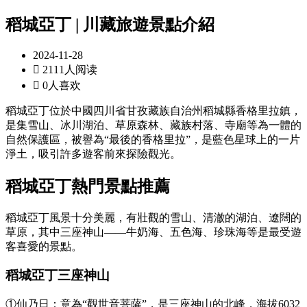
稻城亞丁 | 川藏旅遊景點介紹
2024-11-28

2111人阅读

0人喜欢
稻城亞丁位於中國四川省甘孜藏族自治州稻城縣香格里拉鎮，
是集雪山、冰川湖泊、草原森林、藏族村落、寺廟等為一體的
自然保護區，被譽為“最後的香格里拉”，是藍色星球上的一片
淨土，吸引許多遊客前來探險觀光。
稻城亞丁熱門景點推薦
稻城亞丁風景十分美麗，有壯觀的雪山、清澈的湖泊、遼闊的
草原，其中三座神山——牛奶海、五色海、珍珠海等是最受遊
客喜愛的景點。
稻城亞丁三座神山
①仙乃日：意為“觀世音菩薩”，是三座神山的北峰，海拔6032