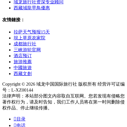
域龙旅行社资深专业顾问
西藏域龍早鳥優惠
友情鏈接：
拉萨天气预报15天
坝上草原农家院
成都旅行社
三峡游轮官网
酒店预订
旅游推薦
中國旅遊
西藏文創
Copyright © 2026 域龙中国国际旅行社 版权所有 经营许可证编
号：L-XZ00144
法律声明：本站部分图文内容取自互联网。您若发现有侵略您
著作权行为，请及时告知，我们工作人员将在第一时间删除侵
权作品、停止继续传播。

目录

电话