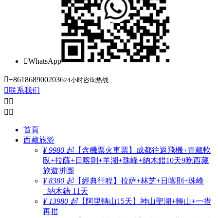

WhatsApp

+8618689002036
24小时咨询热线

联系我们




首頁
西藏旅游
¥ 9980 起
【含機票火車票】成都往返飛機+青藏軟
臥+拉薩+日喀则+羊湖+珠峰+納木錯10天9晚西藏
旅遊拼團
¥ 8380 起
【經典行程】拉萨+林芝+日喀則+珠峰
+納木錯 11天
¥ 13980 起
【阿里轉山15天】神山聖湖+轉山+一措
再措