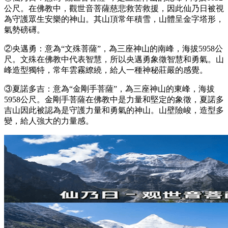
公尺。在佛教中，觀世音菩薩慈悲救苦救援，因此仙乃日被視
為守護眾生安樂的神山。其山頂常年積雪，山體呈金字塔形，
氣勢磅礡。
②央邁勇：意為“文殊菩薩”，為三座神山的南峰，海拔5958公
尺。文殊在佛教中代表智慧，所以央邁勇象徵智慧和勇氣。山
峰造型獨特，常年雲霧繚繞，給人一種神秘莊嚴的感覺。
③夏諾多吉：意為“金剛手菩薩”，為三座神山的東峰，海拔
5958公尺。金剛手菩薩在佛教中是力量和堅定的象徵，夏諾多
吉山因此被認為是守護力量和勇氣的神山。山壁險峻，造型多
變，給人強大的力量感。