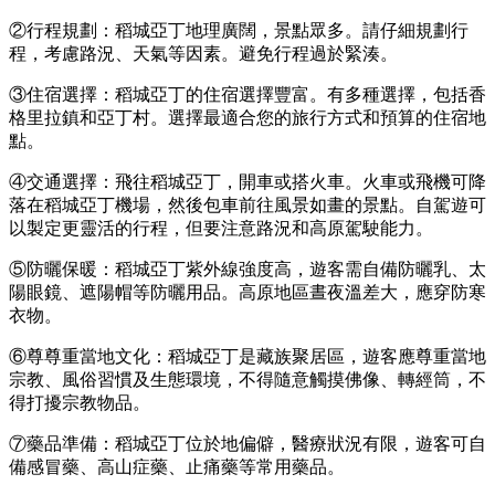
②行程規劃：稻城亞丁地理廣闊，景點眾多。請仔細規劃行
程，考慮路況、天氣等因素。避免行程過於緊湊。
③住宿選擇：稻城亞丁的住宿選擇豐富。有多種選擇，包括香
格里拉鎮和亞丁村。選擇最適合您的旅行方式和預算的住宿地
點。
④交通選擇：飛往稻城亞丁，開車或搭火車。火車或飛機可降
落在稻城亞丁機場，然後包車前往風景如畫的景點。自駕遊可
以製定更靈活的行程，但要注意路況和高原駕駛能力。
⑤防曬保暖：稻城亞丁紫外線強度高，遊客需自備防曬乳、太
陽眼鏡、遮陽帽等防曬用品。高原地區晝夜溫差大，應穿防寒
衣物。
⑥尊尊重當地文化：稻城亞丁是藏族聚居區，遊客應尊重當地
宗教、風俗習慣及生態環境，不得隨意觸摸佛像、轉經筒，不
得打擾宗教物品。
⑦藥品準備：稻城亞丁位於地偏僻，醫療狀況有限，遊客可自
備感冒藥、高山症藥、止痛藥等常用藥品。