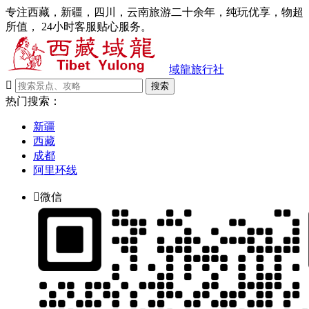
专注西藏，新疆，四川，云南旅游二十余年，纯玩优享，物超
所值， 24小时客服贴心服务。
域龍旅行社

搜索
热门搜索：
新疆
西藏
成都
阿里环线

微信