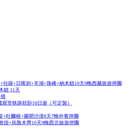
拉薩+日喀则+羊湖+珠峰+納木錯10天9晚西藏旅遊拼團
錯 11天
再措
藏观赏铁路软卧10日遊（可定製）
提+吐爾根+圖開沙漠8天7晚外賓拼團
敦煌+烏魯木齊10天9晚西北旅遊拼團