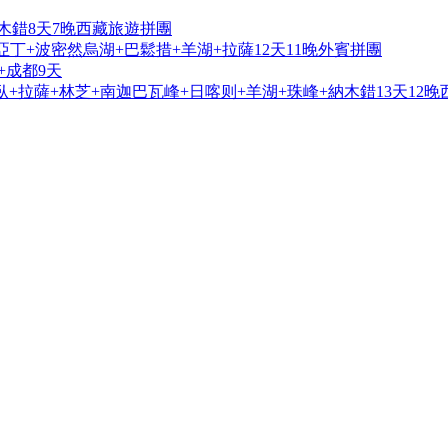
木錯8天7晚西藏旅遊拼團
亞丁+波密然烏湖+巴鬆措+羊湖+拉薩12天11晚外賓拼團
+成都9天
+拉薩+林芝+南迦巴瓦峰+日喀则+羊湖+珠峰+納木錯13天12