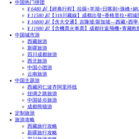
中国热门拼团
¥ 6480 起
【經典行程】拉薩+羊湖+日喀则+珠峰+納
¥ 11580 起
【318川藏線】成都出發+香格里拉+稻城
¥ 16800 起
【含大交通】吉隆坡/新加坡—西藏+西寧
¥ 11980 起
【含機票火車票】成都往返飛機+青藏軟臥
中国城市游
西藏旅游
新疆旅游
四川成都旅游
西北旅游
中国小团游
云南旅游
中国主题游
西藏冈仁波齐阿里环线
丝绸之路旅游
中国徒步旅游
成都熊猫游
定制旅游
旅游攻略
西藏旅行攻略
新疆旅行攻略