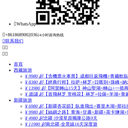

WhatsApp

+8618689002036
24小时咨询热线

联系我们




首頁
西藏旅游
¥ 9980 起
【含機票火車票】成都往返飛機+青藏軟臥+
¥ 8380 起
【經典行程】拉萨+林芝+日喀則+珠峰+納木
¥ 13980 起
【阿里轉山15天】神山聖湖+轉山+一措
¥ 面議 起
【首飛林芝 赏桃花】林芝+拉薩+羊湖+青
新疆旅游
¥ 6980 起
【新疆杏花節】臥進飛出+賽里木湖+那拉
¥ 9980 起
【絲綢之路】青海+甘肅+新疆+茶卡鹽湖+
¥ 4980 起
北疆·沙漠草原獨庫公路9天
¥ 11980 起
南北疆·全景線16天深度遊