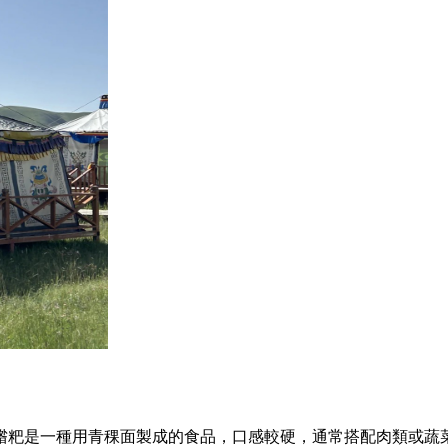
糌粑是一種用青稞面製成的食品，口感較硬，通常搭配肉類或蔬