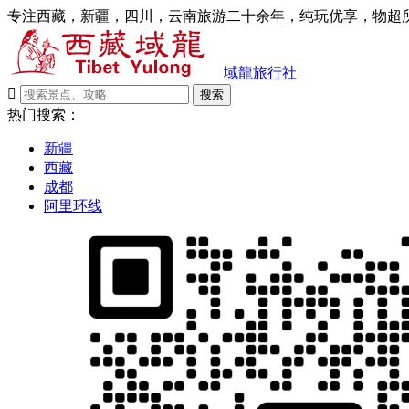
专注西藏，新疆，四川，云南旅游二十余年，纯玩优享，物超所
域龍旅行社

搜索
热门搜索：
新疆
西藏
成都
阿里环线