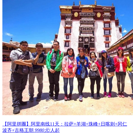
【阿里拼團】阿里南线11天：拉萨+羊湖+珠峰+日喀则+冈仁
波齐+古格王朝
9980元
/人起