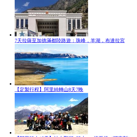
7天拉薩至加德滿都陸路遊：珠峰，羊湖，布達拉宮
【定製行程】阿里純轉山8天7晚