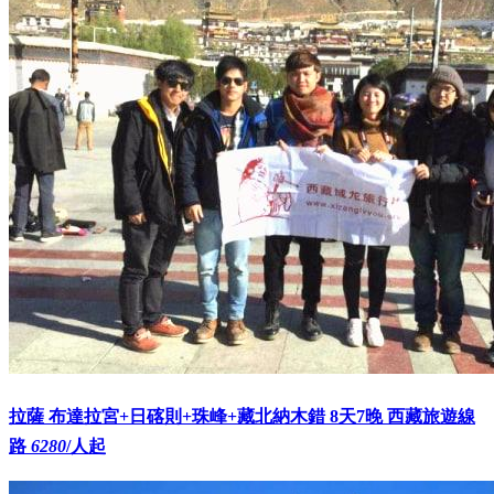
拉薩 布達拉宮+日碦則+珠峰+藏北納木錯 8天7晚 西藏旅遊線
路
6280
/人起