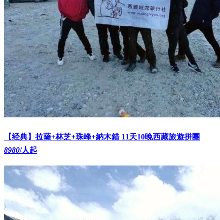
【经典】拉薩+林芝+珠峰+納木錯 11天10晚西藏旅遊拼團
8980
/人起