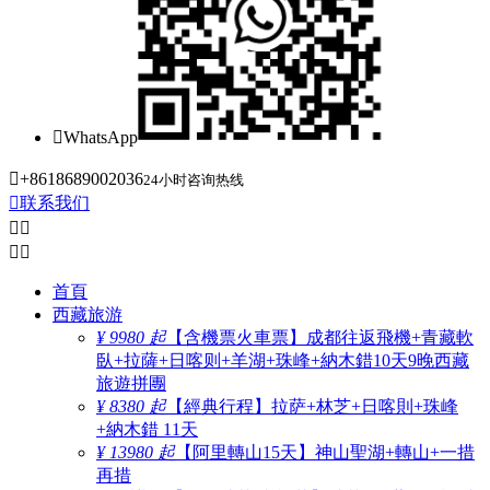

WhatsApp

+8618689002036
24小时咨询热线

联系我们




首頁
西藏旅游
¥ 9980 起
【含機票火車票】成都往返飛機+青藏軟
臥+拉薩+日喀则+羊湖+珠峰+納木錯10天9晚西藏
旅遊拼團
¥ 8380 起
【經典行程】拉萨+林芝+日喀則+珠峰
+納木錯 11天
¥ 13980 起
【阿里轉山15天】神山聖湖+轉山+一措
再措