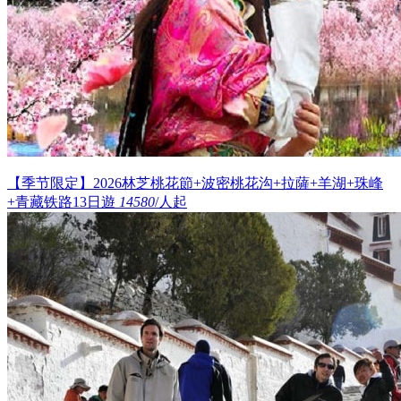
【季节限定】2026林芝桃花節+波密桃花沟+拉薩+羊湖+珠峰
+青藏铁路13日遊
14580
/人起