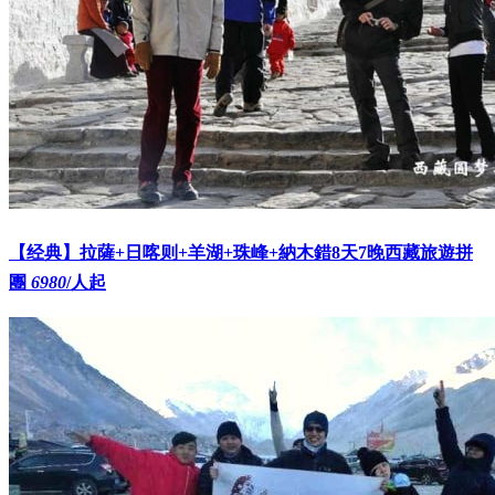
【经典】拉薩+日喀则+羊湖+珠峰+納木錯8天7晚西藏旅遊拼
團
6980
/人起