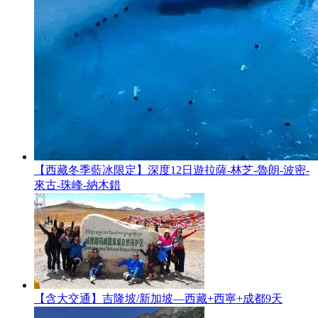
【西藏冬季藍冰限定】深度12日遊拉薩-林芝-魯朗-波密-
來古-珠峰-納木錯
【含大交通】吉隆坡/新加坡—西藏+西寧+成都9天