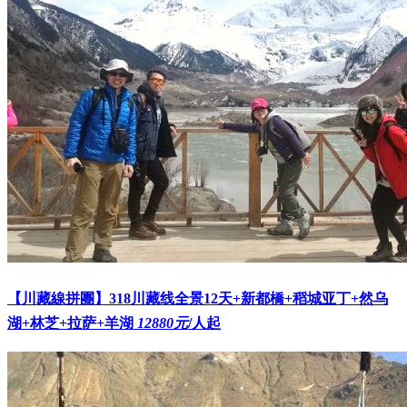
【川藏線拼團】318川藏线全景12天+新都橋+稻城亚丁+然乌
湖+林芝+拉萨+羊湖
12880元
/人起