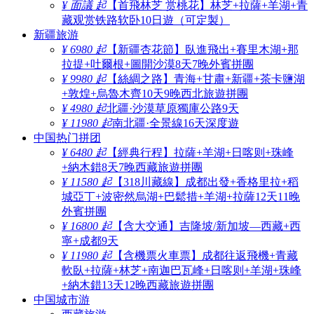
¥ 面議 起
【首飛林芝 赏桃花】林芝+拉薩+羊湖+青
藏观赏铁路软卧10日遊（可定製）
新疆旅游
¥ 6980 起
【新疆杏花節】臥進飛出+賽里木湖+那
拉提+吐爾根+圖開沙漠8天7晚外賓拼團
¥ 9980 起
【絲綢之路】青海+甘肅+新疆+茶卡鹽湖
+敦煌+烏魯木齊10天9晚西北旅遊拼團
¥ 4980 起
北疆·沙漠草原獨庫公路9天
¥ 11980 起
南北疆·全景線16天深度遊
中国热门拼团
¥ 6480 起
【經典行程】拉薩+羊湖+日喀则+珠峰
+納木錯8天7晚西藏旅遊拼團
¥ 11580 起
【318川藏線】成都出發+香格里拉+稻
城亞丁+波密然烏湖+巴鬆措+羊湖+拉薩12天11晚
外賓拼團
¥ 16800 起
【含大交通】吉隆坡/新加坡—西藏+西
寧+成都9天
¥ 11980 起
【含機票火車票】成都往返飛機+青藏
軟臥+拉薩+林芝+南迦巴瓦峰+日喀则+羊湖+珠峰
+納木錯13天12晚西藏旅遊拼團
中国城市游