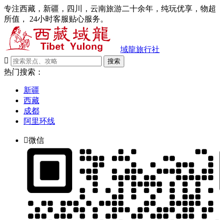
专注西藏，新疆，四川，云南旅游二十余年，纯玩优享，物超
所值， 24小时客服贴心服务。
域龍旅行社

搜索
热门搜索：
新疆
西藏
成都
阿里环线

微信