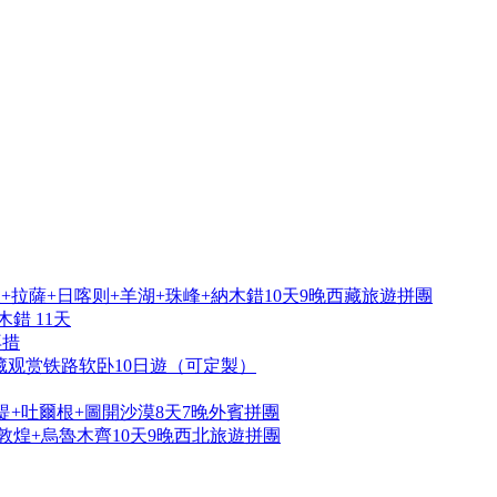
拉薩+日喀则+羊湖+珠峰+納木錯10天9晚西藏旅遊拼團
錯 11天
再措
藏观赏铁路软卧10日遊（可定製）
提+吐爾根+圖開沙漠8天7晚外賓拼團
敦煌+烏魯木齊10天9晚西北旅遊拼團