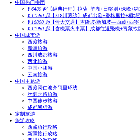
中国热门拼团
¥ 6480 起
【經典行程】拉薩+羊湖+日喀则+珠峰+納
¥ 11580 起
【318川藏線】成都出發+香格里拉+稻城
¥ 16800 起
【含大交通】吉隆坡/新加坡—西藏+西寧
¥ 11980 起
【含機票火車票】成都往返飛機+青藏軟臥
中国城市游
西藏旅游
新疆旅游
四川成都旅游
西北旅游
中国小团游
云南旅游
中国主题游
西藏冈仁波齐阿里环线
丝绸之路旅游
中国徒步旅游
成都熊猫游
定制旅游
旅游攻略
西藏旅行攻略
新疆旅行攻略