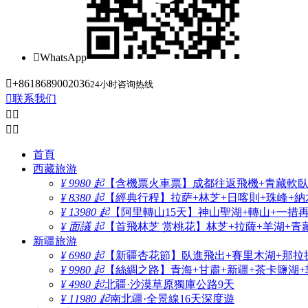

WhatsApp

+8618689002036
24小时咨询热线

联系我们




首頁
西藏旅游
¥ 9980 起
【含機票火車票】成都往返飛機+青藏軟臥+
¥ 8380 起
【經典行程】拉萨+林芝+日喀則+珠峰+納木
¥ 13980 起
【阿里轉山15天】神山聖湖+轉山+一措
¥ 面議 起
【首飛林芝 赏桃花】林芝+拉薩+羊湖+青
新疆旅游
¥ 6980 起
【新疆杏花節】臥進飛出+賽里木湖+那拉
¥ 9980 起
【絲綢之路】青海+甘肅+新疆+茶卡鹽湖+
¥ 4980 起
北疆·沙漠草原獨庫公路9天
¥ 11980 起
南北疆·全景線16天深度遊