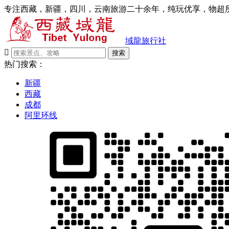
专注西藏，新疆，四川，云南旅游二十余年，纯玩优享，物超所
域龍旅行社

搜索
热门搜索：
新疆
西藏
成都
阿里环线