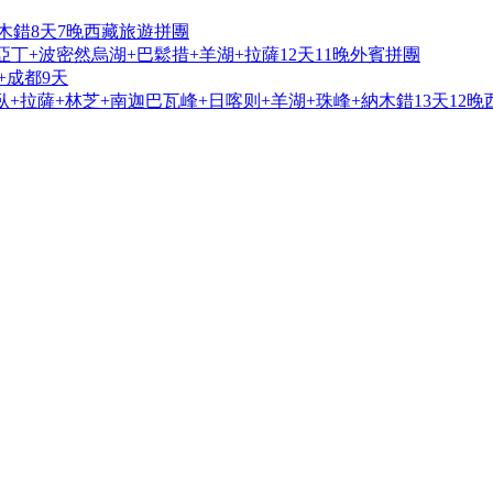
木錯8天7晚西藏旅遊拼團
亞丁+波密然烏湖+巴鬆措+羊湖+拉薩12天11晚外賓拼團
+成都9天
+拉薩+林芝+南迦巴瓦峰+日喀则+羊湖+珠峰+納木錯13天12