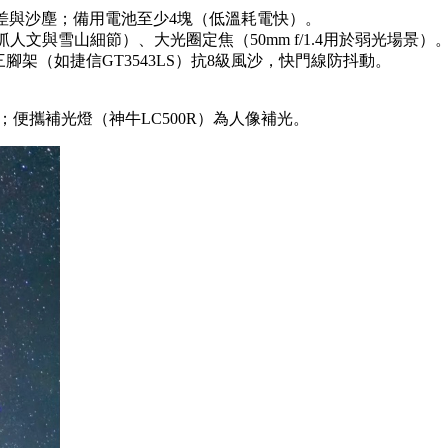
端溫差與沙塵；備用電池至少4塊（低溫耗電快）。
m抓人文與雪山細節）、大光圈定焦（50mm f/1.4用於弱光場景）
架（如捷信GT3543LS）抗8級風沙，快門線防抖動。
便攜補光燈（神牛LC500R）為人像補光。