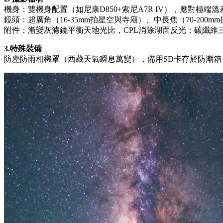
機身：雙機身配置（如尼康D850+索尼A7R IV），應對極
鏡頭：超廣角（16-35mm拍星空與寺廟）、中長焦（70-200m
附件：漸變灰濾鏡平衡天地光比，CPL消除湖面反光；碳纖維三腳
3.特殊裝備
防塵防雨相機罩（西藏天氣瞬息萬變），備用SD卡存於防潮箱；