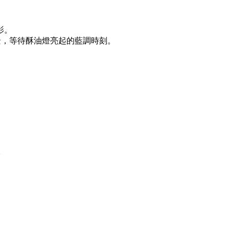
影。
街景，等待酥油燈亮起的藍調時刻。
。