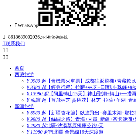

WhatsApp

+8618689002036
24小时咨询热线

联系我们




首頁
西藏旅游
¥ 9980 起
【含機票火車票】成都往返飛機+青藏軟臥+
¥ 8380 起
【經典行程】拉萨+林芝+日喀則+珠峰+納木
¥ 13980 起
【阿里轉山15天】神山聖湖+轉山+一措
¥ 面議 起
【首飛林芝 赏桃花】林芝+拉薩+羊湖+青
新疆旅游
¥ 6980 起
【新疆杏花節】臥進飛出+賽里木湖+那拉
¥ 9980 起
【絲綢之路】青海+甘肅+新疆+茶卡鹽湖+
¥ 4980 起
北疆·沙漠草原獨庫公路9天
¥ 11980 起
南北疆·全景線16天深度遊