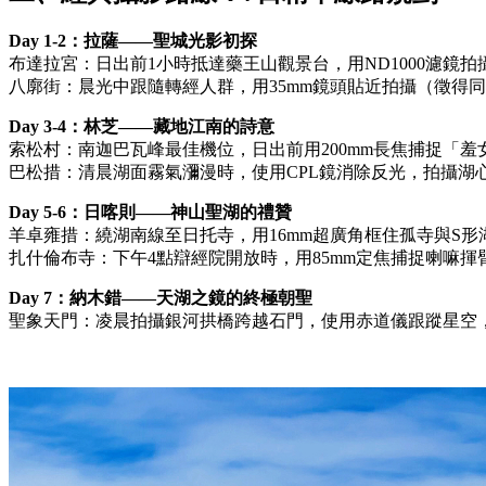
Day 1-2：拉薩——聖城光影初探
布達拉宮：日出前1小時抵達藥王山觀景台，用ND1000濾鏡
八廓街：晨光中跟隨轉經人群，用35mm鏡頭貼近拍攝（徵得同
Day 3-4：林芝——藏地江南的詩意
索松村：南迦巴瓦峰最佳機位，日出前用200mm長焦捕捉「羞
巴松措：清晨湖面霧氣瀰漫時，使用CPL鏡消除反光，拍攝湖
Day 5-6：日喀則——神山聖湖的禮贊
羊卓雍措：繞湖南線至日托寺，用16mm超廣角框住孤寺與S
扎什倫布寺：下午4點辯經院開放時，用85mm定焦捕捉喇嘛揮臂
Day 7：納木錯——天湖之鏡的終極朝聖
聖象天門：凌晨拍攝銀河拱橋跨越石門，使用赤道儀跟蹤星空，I