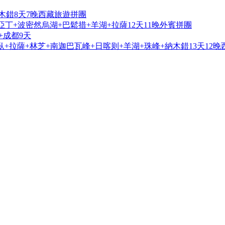
木錯8天7晚西藏旅遊拼團
亞丁+波密然烏湖+巴鬆措+羊湖+拉薩12天11晚外賓拼團
+成都9天
+拉薩+林芝+南迦巴瓦峰+日喀则+羊湖+珠峰+納木錯13天12