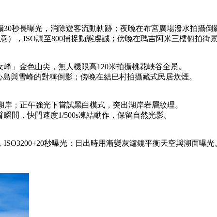
拍攝30秒長曝光，消除遊客流動軌跡；夜晚在布宮廣場潑水拍攝倒
意），ISO調至800捕捉動態虔誠；傍晚在瑪吉阿米三樓俯拍
女峰」金色山尖，無人機限高120米拍攝桃花峽谷全景。
心島與雪峰的對稱倒影；傍晚在結巴村拍攝藏式民居炊煙。
形湖岸；正午強光下嘗試黑白模式，突出湖岸岩層紋理。
瞬間，快門速度1/500s凍結動作，保留自然光影。
SO3200+20秒曝光；日出時用漸變灰濾鏡平衡天空與湖面曝光