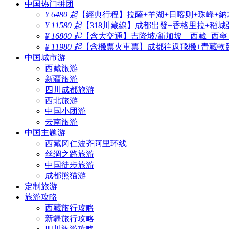
中国热门拼团
¥ 6480 起
【經典行程】拉薩+羊湖+日喀则+珠峰+納
¥ 11580 起
【318川藏線】成都出發+香格里拉+稻城
¥ 16800 起
【含大交通】吉隆坡/新加坡—西藏+西寧
¥ 11980 起
【含機票火車票】成都往返飛機+青藏軟臥
中国城市游
西藏旅游
新疆旅游
四川成都旅游
西北旅游
中国小团游
云南旅游
中国主题游
西藏冈仁波齐阿里环线
丝绸之路旅游
中国徒步旅游
成都熊猫游
定制旅游
旅游攻略
西藏旅行攻略
新疆旅行攻略