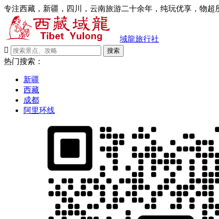
专注西藏，新疆，四川，云南旅游二十余年，纯玩优享，物超所
域龍旅行社

搜索
热门搜索：
新疆
西藏
成都
阿里环线