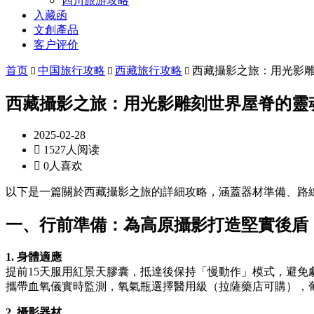
四川旅游攻略
入藏函
文創產品
客户评价
首页
中国旅行攻略
西藏旅行攻略
西藏攝影之旅：用光影



西藏攝影之旅：用光影雕刻世界屋脊的靈
2025-02-28

1527人阅读

0人喜欢
以下是一篇關於西藏攝影之旅的詳細攻略，涵蓋器材準備、路
一、行前準備：為高原攝影打造堅實後盾
1. 身體適應
提前15天服用紅景天膠囊，抵達後保持「慢動作」模式，避免
攜帶血氧儀實時監測，氧氣瓶選擇醫用級（拉薩藥店可購），
2. 攝影器材