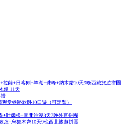
拉薩+日喀则+羊湖+珠峰+納木錯10天9晚西藏旅遊拼團
錯 11天
再措
藏观赏铁路软卧10日遊（可定製）
提+吐爾根+圖開沙漠8天7晚外賓拼團
敦煌+烏魯木齊10天9晚西北旅遊拼團