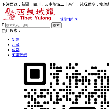
专注西藏，新疆，四川，云南旅游二十余年，纯玩优享，物超所
域龍旅行社

搜索
热门搜索：
新疆
西藏
成都
阿里环线