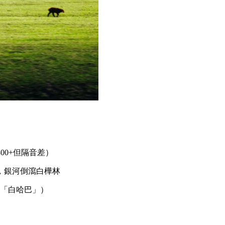
00+但隔音差）
，銀河倒瀉白樺林
「白哈巴」）