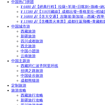
中国热门拼团
¥ 6480 起
【經典行程】拉薩+羊湖+日喀则+珠峰+納
¥ 11580 起
【318川藏線】成都出發+香格里拉+稻城
¥ 16800 起
【含大交通】吉隆坡/新加坡—西藏+西寧
¥ 11980 起
【含機票火車票】成都往返飛機+青藏軟臥
中国城市游
西藏旅游
新疆旅游
四川成都旅游
西北旅游
中国小团游
云南旅游
中国主题游
西藏冈仁波齐阿里环线
丝绸之路旅游
中国徒步旅游
成都熊猫游
定制旅游
旅游攻略
西藏旅行攻略
新疆旅行攻略