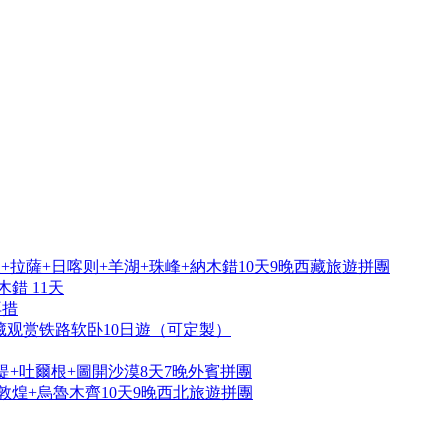
拉薩+日喀则+羊湖+珠峰+納木錯10天9晚西藏旅遊拼團
錯 11天
再措
藏观赏铁路软卧10日遊（可定製）
提+吐爾根+圖開沙漠8天7晚外賓拼團
敦煌+烏魯木齊10天9晚西北旅遊拼團