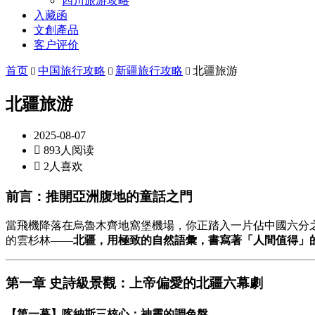
四川旅游攻略
入藏函
文創產品
客户评价
首页
中国旅行攻略
新疆旅行攻略
北疆旅游



北疆旅游
2025-08-07

893人阅读

2人喜欢
前言：推開亞洲腹地的童話之門
當飛機降落在烏魯木齊地窩堡機場，你正踏入一片佔中國六分
的雲杉林——
北疆，用極致的自然語彙，書寫著「人間值得」
第一章 史詩級景觀：上帝偏愛的北疆六幕劇
【第一幕】喀納斯三核心：神靈的調色盤