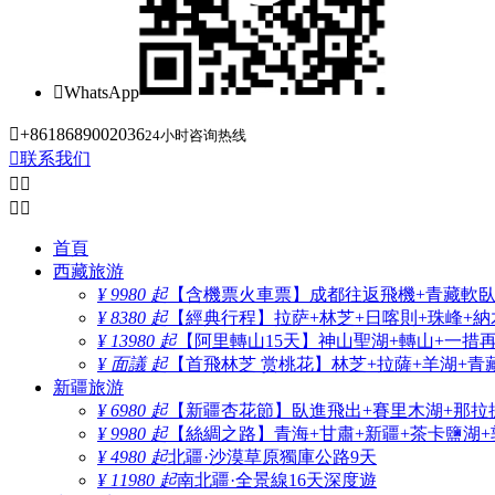

WhatsApp

+8618689002036
24小时咨询热线

联系我们




首頁
西藏旅游
¥ 9980 起
【含機票火車票】成都往返飛機+青藏軟臥+
¥ 8380 起
【經典行程】拉萨+林芝+日喀則+珠峰+納木
¥ 13980 起
【阿里轉山15天】神山聖湖+轉山+一措
¥ 面議 起
【首飛林芝 赏桃花】林芝+拉薩+羊湖+青
新疆旅游
¥ 6980 起
【新疆杏花節】臥進飛出+賽里木湖+那拉
¥ 9980 起
【絲綢之路】青海+甘肅+新疆+茶卡鹽湖+
¥ 4980 起
北疆·沙漠草原獨庫公路9天
¥ 11980 起
南北疆·全景線16天深度遊