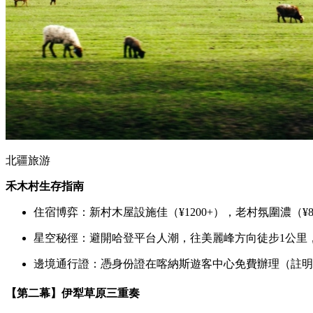
北疆旅游
禾木村生存指南
住宿博弈：新村木屋設施佳（¥1200+），老村氛圍濃（¥8
星空秘徑：避開哈登平台人潮，往美麗峰方向徒步1公里
邊境通行證：憑身份證在喀納斯遊客中心免費辦理（註明
【第二幕】伊犁草原三重奏