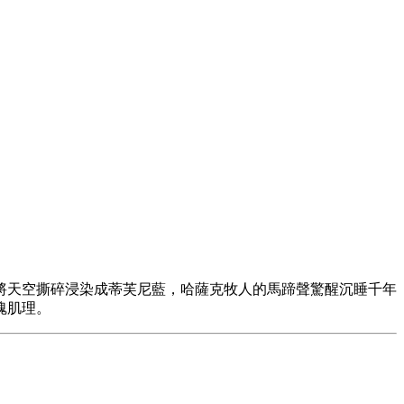
將天空撕碎浸染成蒂芙尼藍，哈薩克牧人的馬蹄聲驚醒沉睡千年
魂肌理。