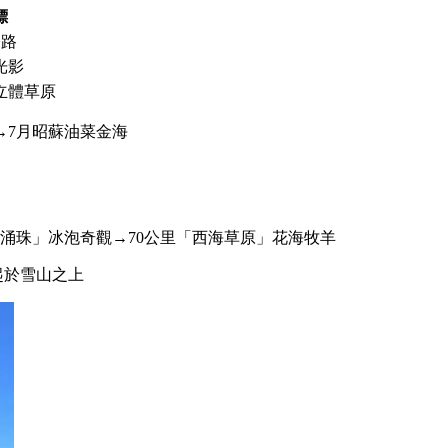
標
公路
光影
立體草原
→7月昭蘇油菜金海
勒涌珠」冰泡奇觀→70公里「西海草原」花海牧羊
起於雪山之上