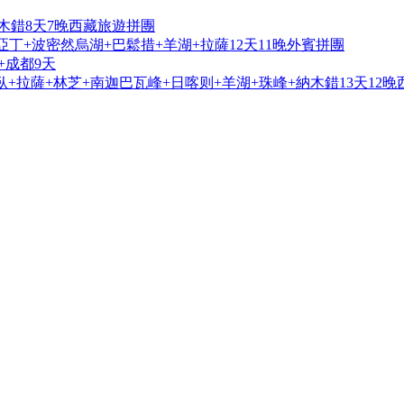
木錯8天7晚西藏旅遊拼團
亞丁+波密然烏湖+巴鬆措+羊湖+拉薩12天11晚外賓拼團
+成都9天
+拉薩+林芝+南迦巴瓦峰+日喀则+羊湖+珠峰+納木錯13天12