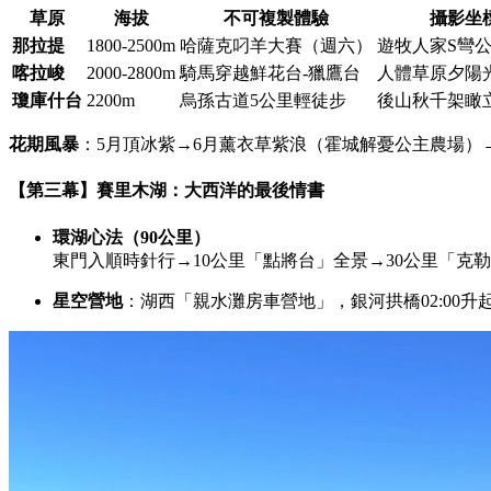
草原
海拔
不可複製體驗
攝影坐
那拉提
1800-2500m
哈薩克叼羊大賽（週六）
遊牧人家S彎
喀拉峻
2000-2800m
騎馬穿越鮮花台-獵鷹台
人體草原夕陽
瓊庫什台
2200m
烏孫古道5公里輕徒步
後山秋千架瞰
花期風暴
：5月頂冰紫→6月薰衣草紫浪（霍城解憂公主農場）
【第三幕】賽里木湖：大西洋的最後情書
環湖心法（90公里）
東門入順時針行→10公里「點將台」全景→30公里「克
星空營地
：湖西「親水灘房車營地」，銀河拱橋02:00升