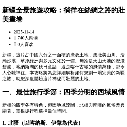
新疆全景旅遊攻略：徜徉在絲綢之路的壯
美畫卷
2025-11-14

740人阅读

0人喜欢
新疆，這片占中國六分之一面積的廣袤土地，集壯美山川、浩
瀚沙漠、草原綠洲與多元文化於一體。無論是天山天池的澄澈
碧波，喀納斯湖的秋日童話，還是喀什古城的風情萬種，都令
人心馳神往。本攻略將為您詳細解析如何規劃一場完美的新疆
之旅，助您深度體驗這片神秘而壯麗的土地。
一、最佳旅行季節：四季分明的西域風情
新疆的四季各有特色，但因地域遼闊，北疆與南疆的氣候差異
顯著，需根據行程選擇最佳時間。
1. 北疆（以喀納斯、伊犂為代表）