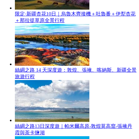
限定·新疆杏花10日｜烏魯木齊接機＋吐魯番＋伊犁杏花
＋那拉提草原全景行程
絲綢之路 14 天深度遊：敦煌、張掖、喀納斯、新疆全景
旅遊行程
絲綢之路13日深度遊｜帕米爾高原-敦煌莫高窟-張掖丹
霞與茶卡鹽湖