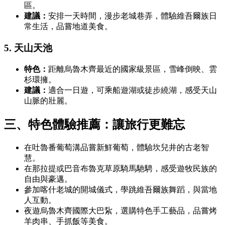
區。
建議：
安排一天時間，漫步老城巷弄，體驗維吾爾族日
常生活，品嘗地道美食。
5. 天山天池
特色：
距離烏魯木齊最近的國家級景區，雪峰倒映、雲
杉環擁。
建議：
適合一日遊，可乘船遊湖或徒步繞湖，感受天山
山脈的壯麗。
三、特色體驗推薦：讓旅行更難忘
在吐魯番葡萄溝品嘗新鮮葡萄，體驗坎兒井的古老智
慧。
在那拉提或巴音布魯克草原騎馬馳騁，感受遊牧民族的
自由與豪邁。
參加喀什老城的開城儀式，學跳維吾爾族舞蹈，與當地
人互動。
夜遊烏魯木齊國際大巴紥，選購特色手工藝品，品嘗烤
羊肉串、手抓飯等美食。