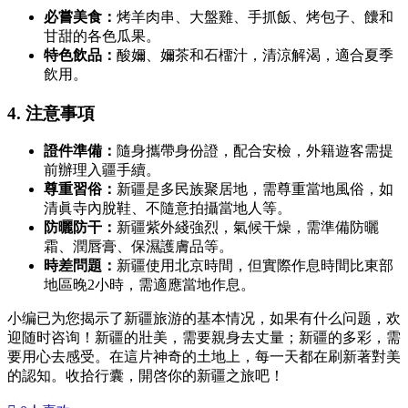
必嘗美食：
烤羊肉串、大盤雞、手抓飯、烤包子、饢和
甘甜的各色瓜果。
特色飲品：
酸嬭、嬭茶和石橊汁，清涼解渴，適合夏季
飲用。
4. 注意事項
證件準備：
隨身攜帶身份證，配合安檢，外籍遊客需提
前辦理入疆手續。
尊重習俗：
新疆是多民族聚居地，需尊重當地風俗，如
清眞寺內脫鞋、不隨意拍攝當地人等。
防曬防干：
新疆紫外綫強烈，氣候干燥，需準備防曬
霜、潤唇膏、保濕護膚品等。
時差問題：
新疆使用北京時間，但實際作息時間比東部
地區晚2小時，需適應當地作息。
小编已为您揭示了新疆旅游的基本情况，如果有什么问题，欢
迎随时咨询！新疆的壯美，需要親身去丈量；新疆的多彩，需
要用心去感受。在這片神奇的土地上，每一天都在刷新著對美
的認知。收拾行囊，開啓你的新疆之旅吧！