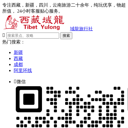
专注西藏，新疆，四川，云南旅游二十余年，纯玩优享，物超
所值， 24小时客服贴心服务。
域龍旅行社

搜索
热门搜索：
新疆
西藏
成都
阿里环线

微信