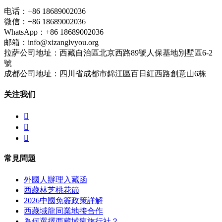
电话：+86 18689002036
微信：+86 18689002036
WhatsApp：+86 18689002036
邮箱：info@xizanglvyou.org
拉萨公司地址：西藏自治區北京西路89號人保基地別墅區6-2
號
成都公司地址：四川省成都市錦江區百日紅西路創意山6栋
关注我们



常見問題
外國人辦理入藏函
西藏林芝桃花節
2026中國免簽政策詳解
西藏域龍同業地接合作
為何選擇西藏域龍旅行社？