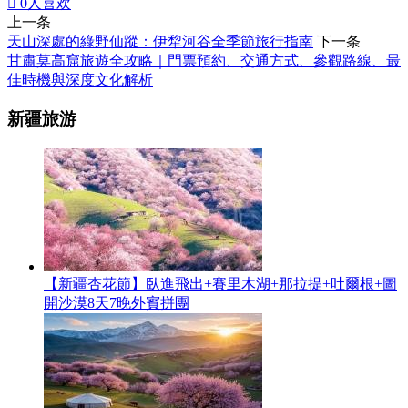

0
人喜欢
上一条
天山深處的綠野仙蹤：伊犂河谷全季節旅行指南
下一条
甘肅莫高窟旅遊全攻略｜門票預約、交通方式、參觀路線、最
佳時機與深度文化解析
新疆旅游
【新疆杏花節】臥進飛出+賽里木湖+那拉提+吐爾根+圖
開沙漠8天7晚外賓拼團