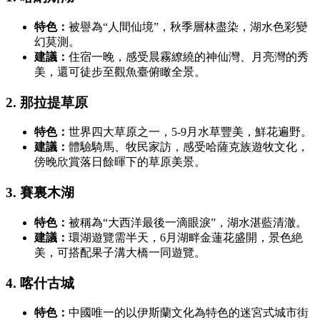
特色：
被譽為“人間仙境”，秋季層林盡染，湖水色彩變
幻莫測。
建議：
住宿一晚，感受晨霧繚繞的神仙灣、月亮灣的秀
美，還可徒步至觀魚臺俯瞰全景。
2. 那拉提草原
特色：
世界四大草原之一，5-9月水草豐美，鮮花遍野。
建議：
體驗騎馬、牧民家訪，感受哈薩克族遊牧文化，
傍晚欣賞落日餘暉下的草原美景。
3. 賽裏木湖
特色：
被稱為“大西洋最後一滴眼淚”，湖水湛藍清澈。
建議：
環湖遊覽需半天，6月湖畔金蓮花盛開，景色絶
美，可搭配果子溝大橋一同遊覽。
4. 喀什古城
特色：
中國唯一的以伊斯蘭文化為特色的迷宮式城市街