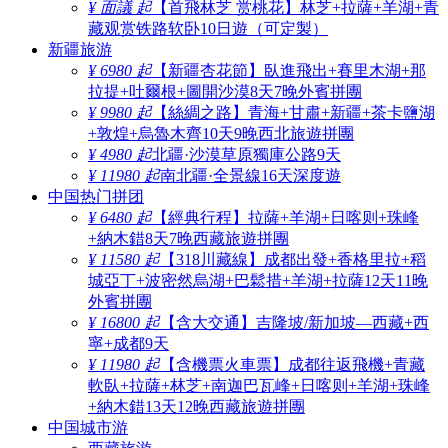
¥ 面議 起
【首飛林芝 赏桃花】林芝+拉薩+羊湖+青
藏观赏铁路软卧10日遊（可定製）
新疆旅游
¥ 6980 起
【新疆杏花節】臥進飛出+賽里木湖+那
拉提+吐爾根+圖開沙漠8天7晚外賓拼團
¥ 9980 起
【絲綢之路】青海+甘肅+新疆+茶卡鹽湖
+敦煌+烏魯木齊10天9晚西北旅遊拼團
¥ 4980 起
北疆·沙漠草原獨庫公路9天
¥ 11980 起
南北疆·全景線16天深度遊
中国热门拼团
¥ 6480 起
【經典行程】拉薩+羊湖+日喀则+珠峰
+納木錯8天7晚西藏旅遊拼團
¥ 11580 起
【318川藏線】成都出發+香格里拉+稻
城亞丁+波密然烏湖+巴鬆措+羊湖+拉薩12天11晚
外賓拼團
¥ 16800 起
【含大交通】吉隆坡/新加坡—西藏+西
寧+成都9天
¥ 11980 起
【含機票火車票】成都往返飛機+青藏
軟臥+拉薩+林芝+南迦巴瓦峰+日喀则+羊湖+珠峰
+納木錯13天12晚西藏旅遊拼團
中国城市游