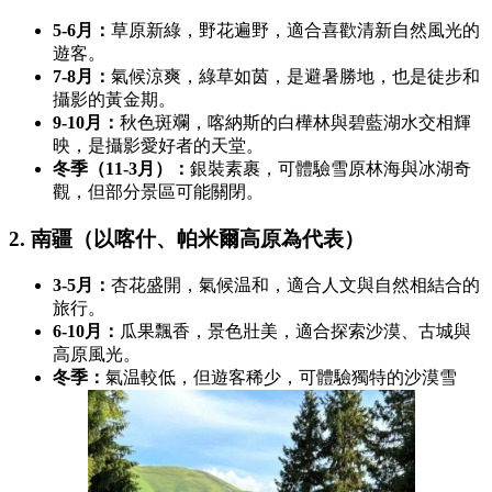
5-6月：
草原新綠，野花遍野，適合喜歡清新自然風光的
遊客。
7-8月：
氣候涼爽，綠草如茵，是避暑勝地，也是徒步和
攝影的黃金期。
9-10月：
秋色斑斕，喀納斯的白樺林與碧藍湖水交相輝
映，是攝影愛好者的天堂。
冬季（11-3月）：
銀裝素裹，可體驗雪原林海與冰湖奇
觀，但部分景區可能關閉。
2. 南疆（以喀什、帕米爾高原為代表）
3-5月：
杏花盛開，氣候温和，適合人文與自然相結合的
旅行。
6-10月：
瓜果飄香，景色壯美，適合探索沙漠、古城與
高原風光。
冬季：
氣温較低，但遊客稀少，可體驗獨特的沙漠雪