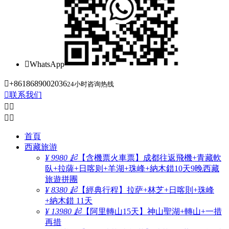

WhatsApp

+8618689002036
24小时咨询热线

联系我们




首頁
西藏旅游
¥ 9980 起
【含機票火車票】成都往返飛機+青藏軟
臥+拉薩+日喀则+羊湖+珠峰+納木錯10天9晚西藏
旅遊拼團
¥ 8380 起
【經典行程】拉萨+林芝+日喀則+珠峰
+納木錯 11天
¥ 13980 起
【阿里轉山15天】神山聖湖+轉山+一措
再措