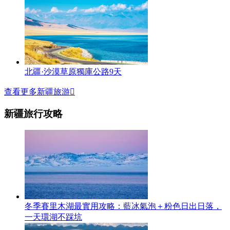
北疆·沙漠草原獨庫公路9天
查看更多新疆旅游

新疆旅行攻略
冬季賽里木湖最實用攻略：藍冰氣泡＋粉色日出日落，
一天環湖不踩坑