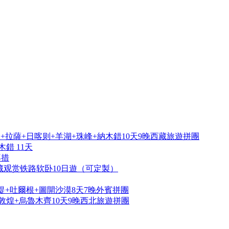
拉薩+日喀则+羊湖+珠峰+納木錯10天9晚西藏旅遊拼團
錯 11天
再措
藏观赏铁路软卧10日遊（可定製）
提+吐爾根+圖開沙漠8天7晚外賓拼團
敦煌+烏魯木齊10天9晚西北旅遊拼團