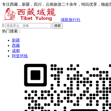
专注西藏，新疆，四川，云南旅游二十余年，纯玩优享，物超所
域龍旅行社

搜索
热门搜索：
新疆
西藏
成都
阿里环线