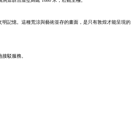
洞窟群沿崖壁綿延 1680 米，壯觀至極。
文明記憶。這種荒涼與藝術並存的畫面，是只有敦煌才能呈現的
地接駁服務。