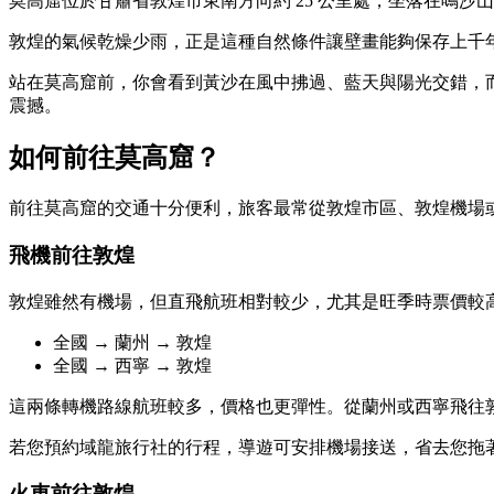
莫高窟位於甘肅省敦煌市東南方向約 25 公里處，坐落在鳴沙山
敦煌的氣候乾燥少雨，正是這種自然條件讓壁畫能夠保存上千
站在莫高窟前，你會看到黃沙在風中拂過、藍天與陽光交錯，
震撼。
如何前往莫高窟？
前往莫高窟的交通十分便利，旅客最常從敦煌市區、敦煌機場
飛機前往敦煌
敦煌雖然有機場，但直飛航班相對較少，尤其是旺季時票價較
全國 → 蘭州 → 敦煌
全國 → 西寧 → 敦煌
這兩條轉機路線航班較多，價格也更彈性。從蘭州或西寧飛往敦煌
若您預約域龍旅行社的行程，導遊可安排機場接送，省去您拖
火車前往敦煌