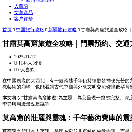
四川旅游攻略
入藏函
文創產品
客户评价
首页
中国旅行攻略
新疆旅行攻略
甘肅莫高窟旅遊全攻略



甘肅莫高窟旅遊全攻略｜門票預約、交通
2025-11-17

1144人阅读

0人喜欢
在中國廣袤的大西北，有一處跨越千年仍持續散發神秘光芒的
教藝術的巔峰，也能看到古代中國與外來文明交流碰撞後孕育
本文將以“甘肅莫高窟旅遊”為主題，為您呈現一篇超完整、
季節與周邊景點建議等。
莫高窟的壯麗與靈魂：千年藝術寶庫的震
莫高窟之所以令人著迷，是因為它並非單純的佛教寺院，而是一部以