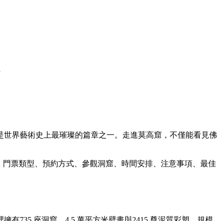
是世界藝術史上最璀璨的篇章之一。走進莫高窟，不僅能看見佛
、門票類型、預約方式、參觀洞窟、時間安排、注意事項、最佳
5 座洞窟、4.5 萬平方米壁畫與2415 尊泥質彩塑，規模