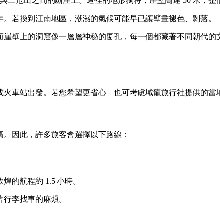
與三危山之間的斷崖上。這裡的地形獨特，崖壁高達 50 米，整個
年。若換到江南地區，潮濕的氣候可能早已讓壁畫褪色、剝落。
而崖壁上的洞窟像一層層神秘的窗孔，每一個都藏著不同朝代的
或火車站出發。若您希望更省心，也可考慮域龍旅行社提供的當
高。因此，許多旅客會選擇以下路線：
的航程約 1.5 小時。
著行李找車的麻煩。