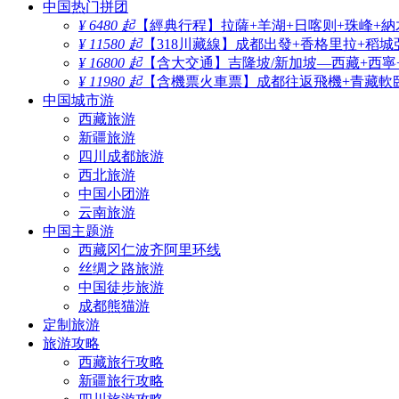
中国热门拼团
¥ 6480 起
【經典行程】拉薩+羊湖+日喀则+珠峰+納
¥ 11580 起
【318川藏線】成都出發+香格里拉+稻城
¥ 16800 起
【含大交通】吉隆坡/新加坡—西藏+西寧
¥ 11980 起
【含機票火車票】成都往返飛機+青藏軟臥
中国城市游
西藏旅游
新疆旅游
四川成都旅游
西北旅游
中国小团游
云南旅游
中国主题游
西藏冈仁波齐阿里环线
丝绸之路旅游
中国徒步旅游
成都熊猫游
定制旅游
旅游攻略
西藏旅行攻略
新疆旅行攻略