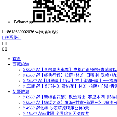

WhatsApp

+8618689002036
24小时咨询热线

联系我们




首頁
西藏旅游
¥ 9980 起
【含機票火車票】成都往返飛機+青藏軟臥+
¥ 8380 起
【經典行程】拉萨+林芝+日喀則+珠峰+納木
¥ 13980 起
【阿里轉山15天】神山聖湖+轉山+一措
¥ 面議 起
【首飛林芝 赏桃花】林芝+拉薩+羊湖+青
新疆旅游
¥ 6980 起
【新疆杏花節】臥進飛出+賽里木湖+那拉
¥ 9980 起
【絲綢之路】青海+甘肅+新疆+茶卡鹽湖+
¥ 4980 起
北疆·沙漠草原獨庫公路9天
¥ 11980 起
南北疆·全景線16天深度遊