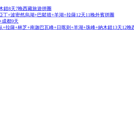
木錯8天7晚西藏旅遊拼團
亞丁+波密然烏湖+巴鬆措+羊湖+拉薩12天11晚外賓拼團
+成都9天
+拉薩+林芝+南迦巴瓦峰+日喀则+羊湖+珠峰+納木錯13天12