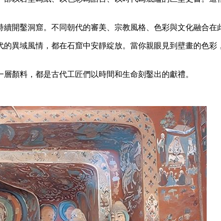
持續開鑿洞窟。不同朝代的審美、宗教風格、色彩與文化融合在
代的異域風情，都在石窟中安靜綻放。當你親眼見到壁畫的色彩
一層顏料，都是古代工匠們以時間和生命刻鑿出的獻禮。