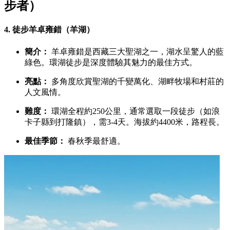
步者）
4.
徒步羊卓雍錯（羊湖）
簡介：
羊卓雍錯是西藏三大聖湖之一，湖水呈驚人的藍
綠色。環湖徒步是深度體驗其魅力的最佳方式。
亮點：
多角度欣賞聖湖的千變萬化、湖畔牧場和村莊的
人文風情。
難度：
環湖全程約250公里，通常選取一段徒步（如浪
卡子縣到打隆鎮），需3-4天。海拔約4400米，路程長。
最佳季節：
春秋季最舒適。