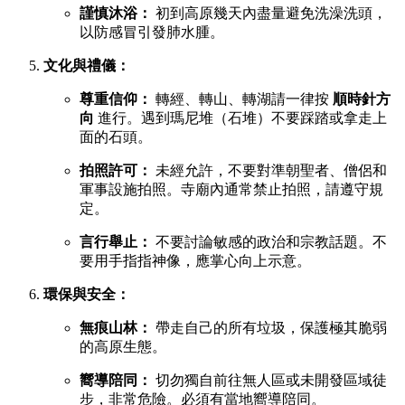
謹慎沐浴：
初到高原幾天內盡量避免洗澡洗頭，
以防感冒引發肺水腫。
文化與禮儀：
尊重信仰：
轉經、轉山、轉湖請一律按
順時針方
向
進行。遇到瑪尼堆（石堆）不要踩踏或拿走上
面的石頭。
拍照許可：
未經允許，不要對準朝聖者、僧侶和
軍事設施拍照。寺廟內通常禁止拍照，請遵守規
定。
言行舉止：
不要討論敏感的政治和宗教話題。不
要用手指指神像，應掌心向上示意。
環保與安全：
無痕山林：
帶走自己的所有垃圾，保護極其脆弱
的高原生態。
嚮導陪同：
切勿獨自前往無人區或未開發區域徒
步，非常危險。必須有當地嚮導陪同。