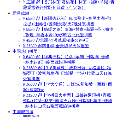
¥ 面議 起
【首飛林芝 赏桃花】林芝+拉薩+羊湖+青
藏观赏铁路软卧10日遊（可定製）
新疆旅游
¥ 6980 起
【新疆杏花節】臥進飛出+賽里木湖+那
拉提+吐爾根+圖開沙漠8天7晚外賓拼團
¥ 9980 起
【絲綢之路】青海+甘肅+新疆+茶卡鹽湖
+敦煌+烏魯木齊10天9晚西北旅遊拼團
¥ 4980 起
北疆·沙漠草原獨庫公路9天
¥ 11980 起
南北疆·全景線16天深度遊
中国热门拼团
¥ 6480 起
【經典行程】拉薩+羊湖+日喀则+珠峰
+納木錯8天7晚西藏旅遊拼團
¥ 11580 起
【318川藏線】成都出發+香格里拉+稻
城亞丁+波密然烏湖+巴鬆措+羊湖+拉薩12天11晚
外賓拼團
¥ 16800 起
【含大交通】吉隆坡/新加坡—西藏+西
寧+成都9天
¥ 11980 起
【含機票火車票】成都往返飛機+青藏
軟臥+拉薩+林芝+南迦巴瓦峰+日喀则+羊湖+珠峰
+納木錯13天12晚西藏旅遊拼團
中国城市游