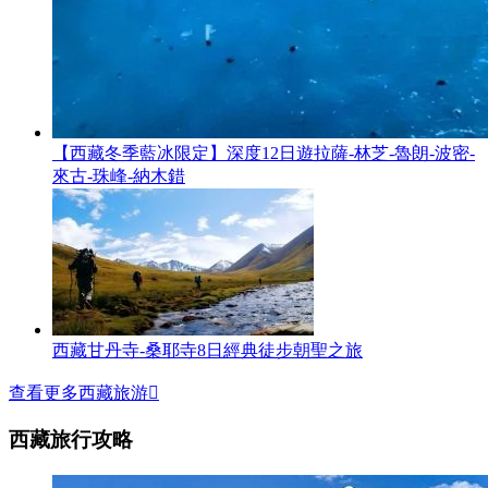
【西藏冬季藍冰限定】深度12日遊拉薩-林芝-魯朗-波密-
來古-珠峰-納木錯
西藏甘丹寺-桑耶寺8日經典徒步朝聖之旅
查看更多西藏旅游

西藏旅行攻略