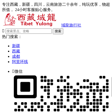
专注西藏，新疆，四川，云南旅游二十余年，纯玩优享，物超
所值， 24小时客服贴心服务。
域龍旅行社

搜索
热门搜索：
新疆
西藏
成都
阿里环线

微信