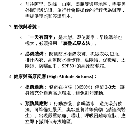
前往阿里、珠峰、山南、墨脫等邊境地區，需要另
外辦理邊防證。旅行社會根據你的行程代為辦理，
需提供護照和簽證副本。
氣候與著裝：
「一天有四季」
是常態。即使夏季，早晚溫差也
極大，必須採用
「層疊式穿衣法」
。
必備裝備：
防風防水衝鋒衣褲、抓絨衣/羽絨服、
排汗內衣、高幫防水徒步鞋、遮陽帽、保暖帽、太
陽鏡、防曬面巾、SPF50+的高原防曬霜。
健康與高原反應 (High Altitude Sickness)：
提前適應：
務必在拉薩（3650米）停留
2-3天
，讓
身體充分適應高原環境，避免劇烈運動。
預防與應對：
行動放慢、多喝溫水、避免吸菸飲
酒。可準備紅景天、奧默藍養片等藥物（請諮詢醫
生）。出現嚴重頭痛、嘔吐、呼吸困難等症狀，應
立即下撤到低海拔地區。