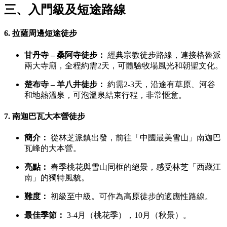
三、入門級及短途路線
6.
拉薩周邊短途徒步
甘丹寺 – 桑阿寺徒步：
經典宗教徒步路線，連接格魯派
兩大寺廟，全程約需2天，可體驗牧場風光和朝聖文化。
楚布寺 – 羊八井徒步：
約需2-3天，沿途有草原、河谷
和地熱溫泉，可泡溫泉結束行程，非常愜意。
7.
南迦巴瓦大本營徒步
簡介：
從林芝派鎮出發，前往「中國最美雪山」南迦巴
瓦峰的大本營。
亮點：
春季桃花與雪山同框的絕景，感受林芝「西藏江
南」的獨特風貌。
難度：
初級至中級。可作為高原徒步的適應性路線。
最佳季節：
3-4月（桃花季），10月（秋景）。