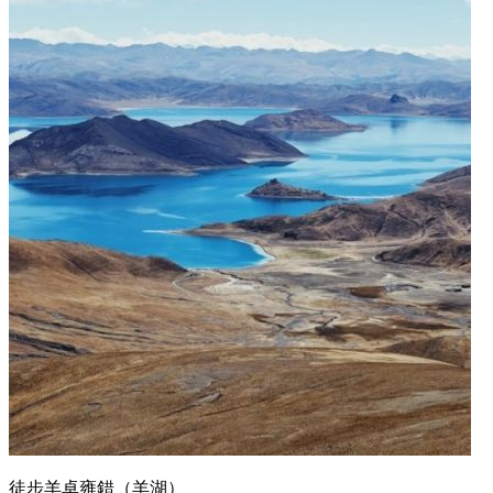
徒步羊卓雍錯（羊湖）