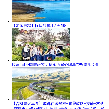
【定製行程】阿里純轉山8天7晚
拉薩4日小團體旅遊：探索西藏心臟地帶與當地文化
【含機票火車票】成都往返飛機+青藏軟臥+拉薩+林芝
+南迦巴瓦峰+日喀则+羊湖+珠峰+納木錯13天12晚西藏