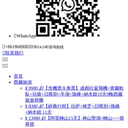

WhatsApp

+8618689002036
24小时咨询热线

联系我们




首頁
西藏旅游
¥ 9980 起
【含機票火車票】成都往返飛機+青藏軟
臥+拉薩+日喀则+羊湖+珠峰+納木錯10天9晚西藏
旅遊拼團
¥ 8380 起
【經典行程】拉萨+林芝+日喀則+珠峰
+納木錯 11天
¥ 13980 起
【阿里轉山15天】神山聖湖+轉山+一措
再措