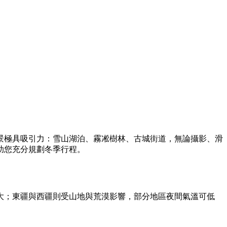
景極具吸引力：雪山湖泊、霧凇樹林、古城街道，無論攝影、滑
助您充分規劃冬季行程。
大；東疆與西疆則受山地與荒漠影響，部分地區夜間氣溫可低