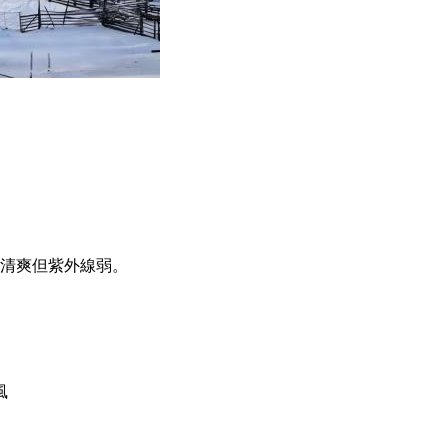
清爽但紫外線弱。
風