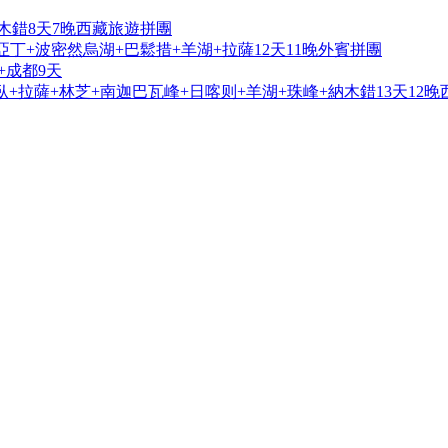
木錯8天7晚西藏旅遊拼團
亞丁+波密然烏湖+巴鬆措+羊湖+拉薩12天11晚外賓拼團
+成都9天
+拉薩+林芝+南迦巴瓦峰+日喀则+羊湖+珠峰+納木錯13天12