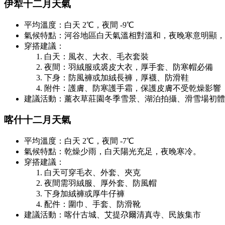
伊犁十二月天氣
平均溫度：白天 2℃，夜間 -9℃
氣候特點：河谷地區白天氣溫相對溫和，夜晚寒意明顯，
穿搭建議：
白天：風衣、大衣、毛衣套裝
夜間：羽絨服或裘皮大衣，厚手套、防寒帽必備
下身：防風褲或加絨長褲，厚襪、防滑鞋
附件：護膚、防寒護手霜，保護皮膚不受乾燥影響
建議活動：薰衣草莊園冬季雪景、湖泊拍攝、滑雪場初體
喀什十二月天氣
平均溫度：白天 2℃，夜間 -7℃
氣候特點：乾燥少雨，白天陽光充足，夜晚寒冷。
穿搭建議：
白天可穿毛衣、外套、夾克
夜間需羽絨服、厚外套、防風帽
下身加絨褲或厚牛仔褲
配件：圍巾、手套、防滑靴
建議活動：喀什古城、艾提尕爾清真寺、民族集市