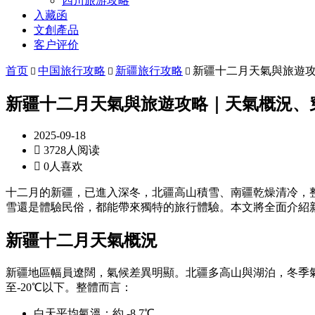
四川旅游攻略
入藏函
文創產品
客户评价
首页
中国旅行攻略
新疆旅行攻略
新疆十二月天氣與旅遊



新疆十二月天氣與旅遊攻略｜天氣概況、
2025-09-18

3728人阅读

0人喜欢
十二月的新疆，已進入深冬，北疆高山積雪、南疆乾燥清冷，
雪還是體驗民俗，都能帶來獨特的旅行體驗。本文將全面介紹
新疆十二月天氣概況
新疆地區幅員遼闊，氣候差異明顯。北疆多高山與湖泊，冬季
至-20℃以下。整體而言：
白天平均氣溫：約 -8.7℃