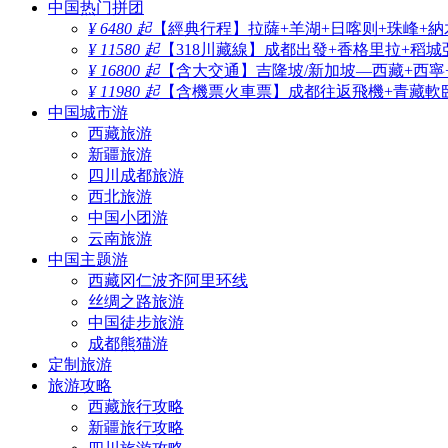
中国热门拼团
¥ 6480 起
【經典行程】拉薩+羊湖+日喀则+珠峰+納
¥ 11580 起
【318川藏線】成都出發+香格里拉+稻城
¥ 16800 起
【含大交通】吉隆坡/新加坡—西藏+西寧
¥ 11980 起
【含機票火車票】成都往返飛機+青藏軟臥
中国城市游
西藏旅游
新疆旅游
四川成都旅游
西北旅游
中国小团游
云南旅游
中国主题游
西藏冈仁波齐阿里环线
丝绸之路旅游
中国徒步旅游
成都熊猫游
定制旅游
旅游攻略
西藏旅行攻略
新疆旅行攻略