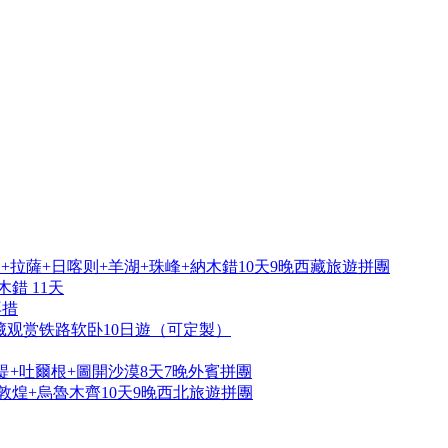
拉薩+日喀则+羊湖+珠峰+納木錯10天9晚西藏旅遊拼團
錯 11天
再措
藏观赏铁路软卧10日遊（可定製）
提+吐爾根+圖開沙漠8天7晚外賓拼團
敦煌+烏魯木齊10天9晚西北旅遊拼團