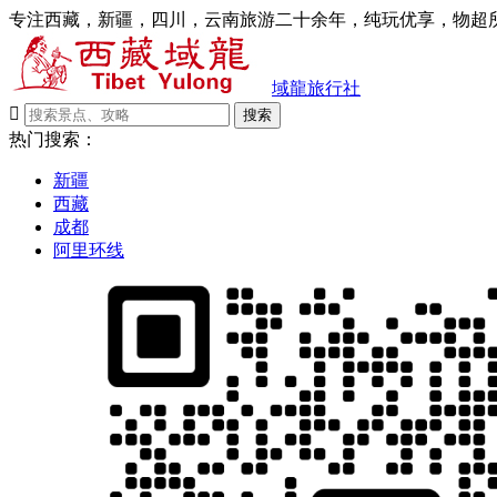
专注西藏，新疆，四川，云南旅游二十余年，纯玩优享，物超所
域龍旅行社

搜索
热门搜索：
新疆
西藏
成都
阿里环线