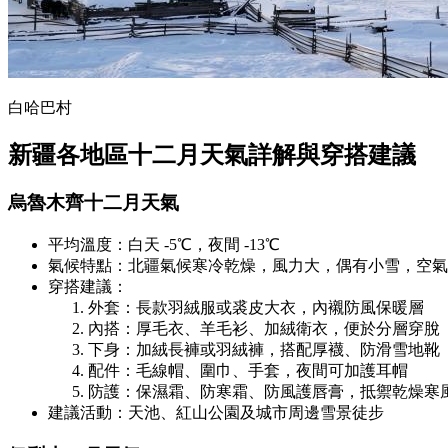
白哈巴村
新疆各地區十二月天氣詳解與穿搭建議
烏魯木齊十二月天氣
平均溫度：白天 -5℃，夜間 -13℃
氣候特點：北疆氣候寒冷乾燥，風力大，偶有小雪，空氣
穿搭建議：
外套：長款羽絨服或裘皮大衣，內襯防風保暖層
內搭：厚毛衣、羊毛衫、加絨衛衣，便於分層穿脫
下身：加絨長褲或羽絨褲，搭配厚襪、防滑雪地靴
配件：毛線帽、圍巾、手套，夜間可加護耳帽
防護：保濕霜、防寒霜、防風護唇膏，抵禦乾燥寒
建議活動：天池、紅山公園及城市周邊雪景徒步