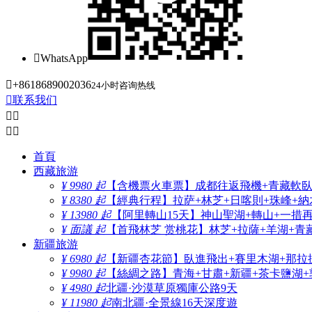

WhatsApp

+8618689002036
24小时咨询热线

联系我们




首頁
西藏旅游
¥ 9980 起
【含機票火車票】成都往返飛機+青藏軟臥+
¥ 8380 起
【經典行程】拉萨+林芝+日喀則+珠峰+納木
¥ 13980 起
【阿里轉山15天】神山聖湖+轉山+一措
¥ 面議 起
【首飛林芝 赏桃花】林芝+拉薩+羊湖+青
新疆旅游
¥ 6980 起
【新疆杏花節】臥進飛出+賽里木湖+那拉
¥ 9980 起
【絲綢之路】青海+甘肅+新疆+茶卡鹽湖+
¥ 4980 起
北疆·沙漠草原獨庫公路9天
¥ 11980 起
南北疆·全景線16天深度遊