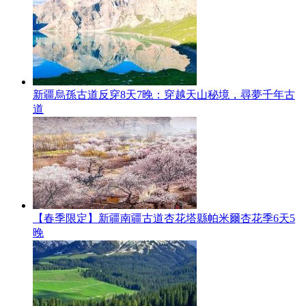
新疆烏孫古道反穿8天7晚：穿越天山秘境，尋夢千年古
道
【春季限定】新疆南疆古道杏花塔縣帕米爾杏花季6天5
晚