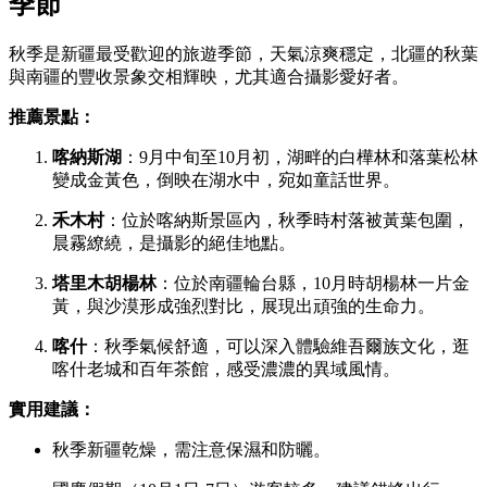
季節
秋季是新疆最受歡迎的旅遊季節，天氣涼爽穩定，北疆的秋葉
與南疆的豐收景象交相輝映，尤其適合攝影愛好者。
推薦景點：
喀納斯湖
：9月中旬至10月初，湖畔的白樺林和落葉松林
變成金黃色，倒映在湖水中，宛如童話世界。
禾木村
：位於喀納斯景區內，秋季時村落被黃葉包圍，
晨霧繚繞，是攝影的絕佳地點。
塔里木胡楊林
：位於南疆輪台縣，10月時胡楊林一片金
黃，與沙漠形成強烈對比，展現出頑強的生命力。
喀什
：秋季氣候舒適，可以深入體驗維吾爾族文化，逛
喀什老城和百年茶館，感受濃濃的異域風情。
實用建議：
秋季新疆乾燥，需注意保濕和防曬。