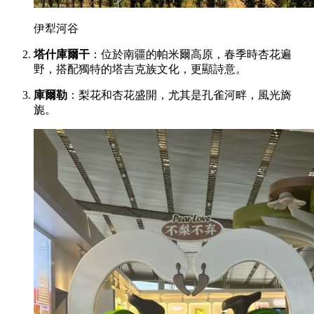
伊犁河谷
塔什庫爾干
：位於南疆的帕米爾高原，春季時杏花遍
野，搭配獨特的塔吉克族文化，更顯詩意。
庫爾勒
：梨花和杏花盛開，尤其是孔雀河畔，風光旖
旎。