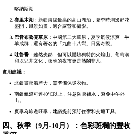
喀納斯湖
賽里木湖
：新疆海拔最高的高山湖泊，夏季時湖邊野花
盛開，風景如畫，適合露營和攝影。
巴音布魯克草原
：中國第二大草原，夏季氣候涼爽，牛
羊成群，還有著名的「九曲十八彎」日落奇觀。
吐魯番
：雖然炎熱，但可以體驗獨特的火焰山、葡萄溝
和坎兒井文化，夜晚的夜市更是熱鬧非凡。
實用建議：
北疆晝夜溫差大，需準備保暖衣物。
南疆氣溫可達40°C以上，注意防暑補水，避免中午外
出。
夏季為旅遊旺季，建議提前預訂住宿和交通工具。
四、秋季（9月-10月）：色彩斑斕的豐收