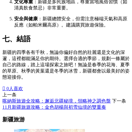
文化尊重
：新疆是多民族地區，尊重當地風俗習慣（如
清真飲食禁忌）非常重要。
安全與健康
：新疆總體安全，但需注意極端天氣和高原
反應（如帕米爾高原）。建議購買旅遊保險。
七、結語
新疆的四季各有千秋，無論你偏好自然的壯麗還是文化的深
邃，這裡都能滿足你的期待。選擇合適的季節，規劃一條屬於
自己的路線，踏上這場探索之旅吧！無論是春季的花海、夏季
的草原、秋季的黃葉還是冬季的冰雪，新疆都會以最美好的姿
態迎接你。

0
人喜欢
上一条
喀納斯旅遊全攻略：邂逅北疆秘境，領略神之調色盤
下一条
11月新疆旅遊攻略：金色胡楊與初雪仙境的雙重奏
新疆旅游