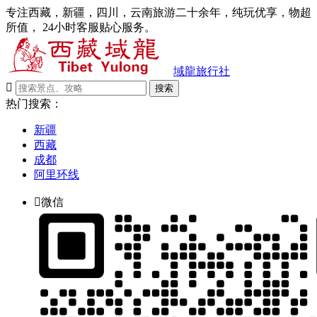
专注西藏，新疆，四川，云南旅游二十余年，纯玩优享，物超
所值， 24小时客服贴心服务。
域龍旅行社

搜索
热门搜索：
新疆
西藏
成都
阿里环线

微信