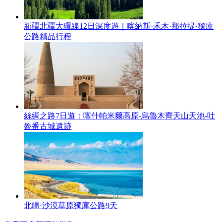
新疆北疆大環線12日深度遊｜喀納斯·禾木·那拉提·獨庫
公路精品行程
絲綢之路7日遊：喀什帕米爾高原-烏魯木齊天山天池-吐
魯番古城遺跡
北疆·沙漠草原獨庫公路9天