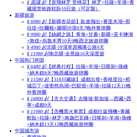
¥ 面議 起
【首飛林芝 赏桃花】林芝+拉薩+羊湖+青
藏观赏铁路软卧10日遊（可定製）
新疆旅游
¥ 6980 起
【新疆杏花節】臥進飛出+賽里木湖+那
拉提+吐爾根+圖開沙漠8天7晚外賓拼團
¥ 9980 起
【絲綢之路】青海+甘肅+新疆+茶卡鹽湖
+敦煌+烏魯木齊10天9晚西北旅遊拼團
¥ 4980 起
北疆·沙漠草原獨庫公路9天
¥ 11980 起
南北疆·全景線16天深度遊
中国热门拼团
¥ 6480 起
【經典行程】拉薩+羊湖+日喀则+珠峰
+納木錯8天7晚西藏旅遊拼團
¥ 11580 起
【318川藏線】成都出發+香格里拉+稻
城亞丁+波密然烏湖+巴鬆措+羊湖+拉薩12天11晚
外賓拼團
¥ 16800 起
【含大交通】吉隆坡/新加坡—西藏+西
寧+成都9天
¥ 11980 起
【含機票火車票】成都往返飛機+青藏
軟臥+拉薩+林芝+南迦巴瓦峰+日喀则+羊湖+珠峰
+納木錯13天12晚西藏旅遊拼團
中国城市游