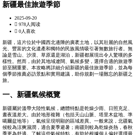
新疆最佳旅遊季節
2025-09-20

978人阅读

0人喜欢
新疆，這片位於中國西北邊陲的廣袤土地，以其壯麗的自然風
光、豐富的文化遺產和獨特的民族風情吸引著無數旅行者。無
論是雪山、沙漠、草原還是湖泊，新疆都展現出令人驚嘆的多
樣性。然而，由於其地域遼闊、氣候多變，選擇合適的旅遊季
節至關重要。本攻略將詳細介紹新疆的最佳旅遊季節，並為每
個季節推薦必訪景點和實用建議，助你規劃一場難忘的新疆之
旅。
一、新疆氣候概覽
新疆屬於溫帶大陸性氣候，總體特點是乾燥少雨、日照充足、
晝夜溫差大。由於地形複雜（包括天山山脈、塔里木盆地、準
噶爾盆地等），氣候呈現明顯的區域差異。一般來說，北疆氣
候較為涼爽濕潤，適合夏季避暑；南疆則較為乾燥炎熱，春秋
季更為舒適。了解這些氣候特點，有助於根據個人偏好選擇最