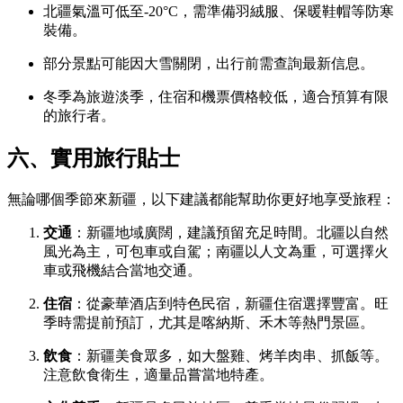
北疆氣溫可低至-20°C，需準備羽絨服、保暖鞋帽等防寒
裝備。
部分景點可能因大雪關閉，出行前需查詢最新信息。
冬季為旅遊淡季，住宿和機票價格較低，適合預算有限
的旅行者。
六、實用旅行貼士
無論哪個季節來新疆，以下建議都能幫助你更好地享受旅程：
交通
：新疆地域廣闊，建議預留充足時間。北疆以自然
風光為主，可包車或自駕；南疆以人文為重，可選擇火
車或飛機結合當地交通。
住宿
：從豪華酒店到特色民宿，新疆住宿選擇豐富。旺
季時需提前預訂，尤其是喀納斯、禾木等熱門景區。
飲食
：新疆美食眾多，如大盤雞、烤羊肉串、抓飯等。
注意飲食衛生，適量品嘗當地特產。