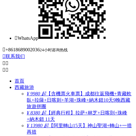

WhatsApp

+8618689002036
24小时咨询热线

联系我们




首頁
西藏旅游
¥ 9980 起
【含機票火車票】成都往返飛機+青藏軟
臥+拉薩+日喀则+羊湖+珠峰+納木錯10天9晚西藏
旅遊拼團
¥ 8380 起
【經典行程】拉萨+林芝+日喀則+珠峰
+納木錯 11天
¥ 13980 起
【阿里轉山15天】神山聖湖+轉山+一措
再措