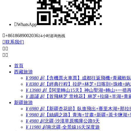

WhatsApp

+8618689002036
24小时咨询热线

联系我们




首頁
西藏旅游
¥ 9980 起
【含機票火車票】成都往返飛機+青藏軟臥+
¥ 8380 起
【經典行程】拉萨+林芝+日喀則+珠峰+納木
¥ 13980 起
【阿里轉山15天】神山聖湖+轉山+一措
¥ 面議 起
【首飛林芝 赏桃花】林芝+拉薩+羊湖+青
新疆旅游
¥ 6980 起
【新疆杏花節】臥進飛出+賽里木湖+那拉
¥ 9980 起
【絲綢之路】青海+甘肅+新疆+茶卡鹽湖+
¥ 4980 起
北疆·沙漠草原獨庫公路9天
¥ 11980 起
南北疆·全景線16天深度遊