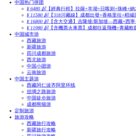
中国热门拼团
¥ 6480 起
【經典行程】拉薩+羊湖+日喀则+珠峰+納
¥ 11580 起
【318川藏線】成都出發+香格里拉+稻城
¥ 16800 起
【含大交通】吉隆坡/新加坡—西藏+西寧
¥ 11980 起
【含機票火車票】成都往返飛機+青藏軟臥
中国城市游
西藏旅游
新疆旅游
四川成都旅游
西北旅游
中国小团游
云南旅游
中国主题游
西藏冈仁波齐阿里环线
丝绸之路旅游
中国徒步旅游
成都熊猫游
定制旅游
旅游攻略
西藏旅行攻略
新疆旅行攻略