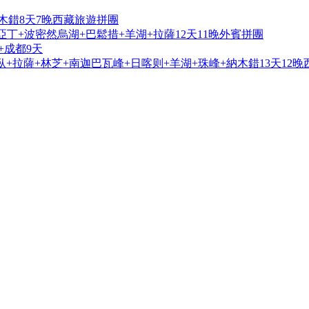
木錯8天7晚西藏旅遊拼團
亞丁+波密然烏湖+巴鬆措+羊湖+拉薩12天11晚外賓拼團
+成都9天
+拉薩+林芝+南迦巴瓦峰+日喀则+羊湖+珠峰+納木錯13天12