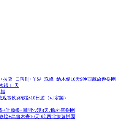
拉薩+日喀则+羊湖+珠峰+納木錯10天9晚西藏旅遊拼團
錯 11天
再措
藏观赏铁路软卧10日遊（可定製）
提+吐爾根+圖開沙漠8天7晚外賓拼團
敦煌+烏魯木齊10天9晚西北旅遊拼團