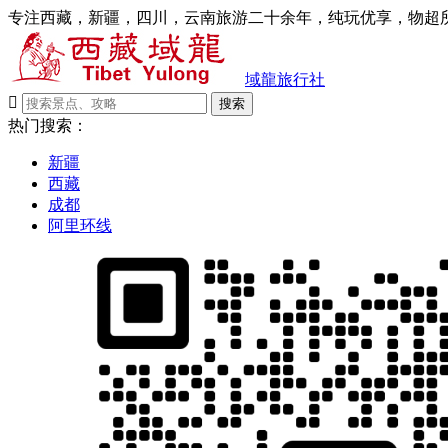
专注西藏，新疆，四川，云南旅游二十余年，纯玩优享，物超所
域龍旅行社

搜索
热门搜索：
新疆
西藏
成都
阿里环线