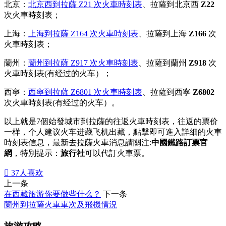
北京：
北京西到拉薩 Z21 次火車時刻表
、拉薩到北京西
Z22
次火車時刻表；
上海：
上海到拉薩 Z164 次火車時刻表
、拉薩到上海
Z166
次
火車時刻表；
蘭州：
蘭州到拉薩 Z917 次火車時刻表
、拉薩到蘭州
Z918
次
火車時刻表(有经过的火车）；
西寧：
西寧到拉薩 Z6801 次火車時刻表
、拉薩到西寧
Z6802
次火車時刻表(有经过的火车）。
以上就是7個始發城市到拉薩的往返火車時刻表，往返的票价
一样，个人建议火车进藏飞机出藏，點擊即可進入詳細的火車
時刻表信息，最新去拉薩火車消息請關注:
中國鐵路訂票官
網
，特別提示：
旅行社
可以代訂火車票。

37
人喜欢
上一条
在西藏旅游你要做些什么？
下一条
蘭州到拉薩火車車次及飛機情況