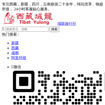
专注西藏，新疆，四川，云南旅游二十余年，纯玩优享，物超
所值， 24小时客服贴心服务。
域龍旅行社

搜索
热门搜索：
新疆
西藏
成都
阿里环线

微信