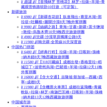
¥ 面議 起
【首飛林芝 赏桃花】林芝+拉薩+羊湖+青
藏观赏铁路软卧10日遊（可定製）
新疆旅游
¥ 6980 起
【新疆杏花節】臥進飛出+賽里木湖+那
拉提+吐爾根+圖開沙漠8天7晚外賓拼團
¥ 9980 起
【絲綢之路】青海+甘肅+新疆+茶卡鹽湖
+敦煌+烏魯木齊10天9晚西北旅遊拼團
¥ 4980 起
北疆·沙漠草原獨庫公路9天
¥ 11980 起
南北疆·全景線16天深度遊
中国热门拼团
¥ 6480 起
【經典行程】拉薩+羊湖+日喀则+珠峰
+納木錯8天7晚西藏旅遊拼團
¥ 11580 起
【318川藏線】成都出發+香格里拉+稻
城亞丁+波密然烏湖+巴鬆措+羊湖+拉薩12天11晚
外賓拼團
¥ 16800 起
【含大交通】吉隆坡/新加坡—西藏+西
寧+成都9天
¥ 11980 起
【含機票火車票】成都往返飛機+青藏
軟臥+拉薩+林芝+南迦巴瓦峰+日喀则+羊湖+珠峰
+納木錯13天12晚西藏旅遊拼團
中国城市游