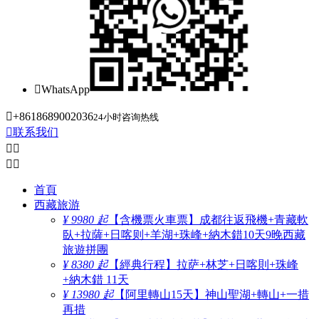

WhatsApp

+8618689002036
24小时咨询热线

联系我们




首頁
西藏旅游
¥ 9980 起
【含機票火車票】成都往返飛機+青藏軟
臥+拉薩+日喀则+羊湖+珠峰+納木錯10天9晚西藏
旅遊拼團
¥ 8380 起
【經典行程】拉萨+林芝+日喀則+珠峰
+納木錯 11天
¥ 13980 起
【阿里轉山15天】神山聖湖+轉山+一措
再措