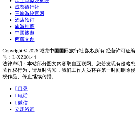
坝上草原农家院
成都旅行社
三峡游轮官网
酒店预订
旅游推薦
中國旅遊
西藏文創
Copyright © 2026 域龙中国国际旅行社 版权所有 经营许可证编
号：L-XZ00144
法律声明：本站部分图文内容取自互联网。您若发现有侵略您
著作权行为，请及时告知，我们工作人员将在第一时间删除侵
权作品、停止继续传播。

目录

电话

微信
立即咨询