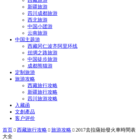
西藏旅游
新疆旅游
四川成都旅游
西北旅游
中国小团游
云南旅游
中国主题游
西藏冈仁波齐阿里环线
丝绸之路旅游
中国徒步旅游
成都熊猫游
定制旅游
旅游攻略
西藏旅行攻略
新疆旅行攻略
四川旅游攻略
入藏函
文創產品
客户评价
首页
西藏旅行攻略
旅游攻略
2017去拉薩始發火車時間表



大全