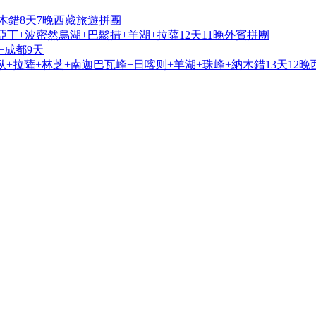
木錯8天7晚西藏旅遊拼團
亞丁+波密然烏湖+巴鬆措+羊湖+拉薩12天11晚外賓拼團
+成都9天
+拉薩+林芝+南迦巴瓦峰+日喀则+羊湖+珠峰+納木錯13天12