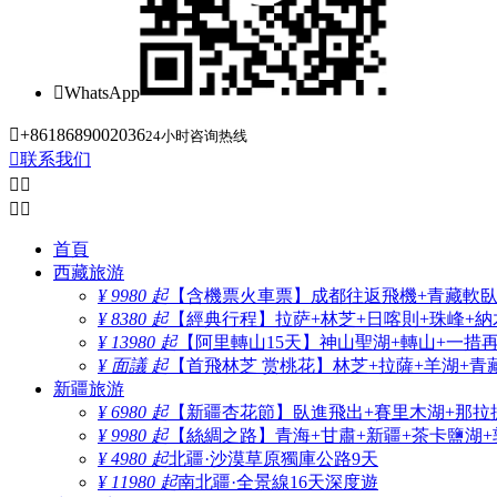

WhatsApp

+8618689002036
24小时咨询热线

联系我们




首頁
西藏旅游
¥ 9980 起
【含機票火車票】成都往返飛機+青藏軟臥+
¥ 8380 起
【經典行程】拉萨+林芝+日喀則+珠峰+納木
¥ 13980 起
【阿里轉山15天】神山聖湖+轉山+一措
¥ 面議 起
【首飛林芝 赏桃花】林芝+拉薩+羊湖+青
新疆旅游
¥ 6980 起
【新疆杏花節】臥進飛出+賽里木湖+那拉
¥ 9980 起
【絲綢之路】青海+甘肅+新疆+茶卡鹽湖+
¥ 4980 起
北疆·沙漠草原獨庫公路9天
¥ 11980 起
南北疆·全景線16天深度遊