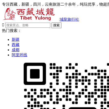
专注西藏，新疆，四川，云南旅游二十余年，纯玩优享，物超所
域龍旅行社

搜索
热门搜索：
新疆
西藏
成都
阿里环线