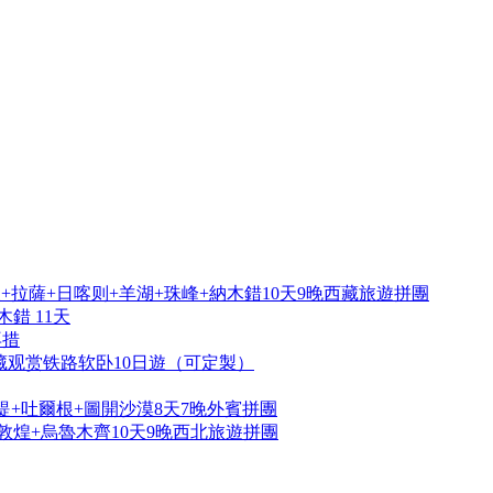
拉薩+日喀则+羊湖+珠峰+納木錯10天9晚西藏旅遊拼團
錯 11天
再措
藏观赏铁路软卧10日遊（可定製）
提+吐爾根+圖開沙漠8天7晚外賓拼團
敦煌+烏魯木齊10天9晚西北旅遊拼團