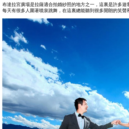
布達拉宮廣場是拉薩適合拍婚紗照的地方之一，這裏是許多遊
每天有很多人圍著噴泉跳舞，在這裏總能聽到很多開朗的笑聲