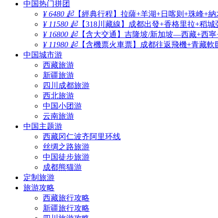
中国热门拼团
¥ 6480 起
【經典行程】拉薩+羊湖+日喀则+珠峰+納
¥ 11580 起
【318川藏線】成都出發+香格里拉+稻城
¥ 16800 起
【含大交通】吉隆坡/新加坡—西藏+西寧
¥ 11980 起
【含機票火車票】成都往返飛機+青藏軟臥
中国城市游
西藏旅游
新疆旅游
四川成都旅游
西北旅游
中国小团游
云南旅游
中国主题游
西藏冈仁波齐阿里环线
丝绸之路旅游
中国徒步旅游
成都熊猫游
定制旅游
旅游攻略
西藏旅行攻略
新疆旅行攻略