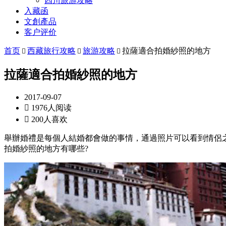
四川旅游攻略
入藏函
文創產品
客户评价
首页
西藏旅行攻略
旅游攻略
拉薩適合拍婚紗照的地方



拉薩適合拍婚紗照的地方
2017-09-07

1976人阅读

200人喜欢
舉辦婚禮是每個人結婚都會做的事情，通過照片可以看到情侶
拍婚紗照的地方有哪些?