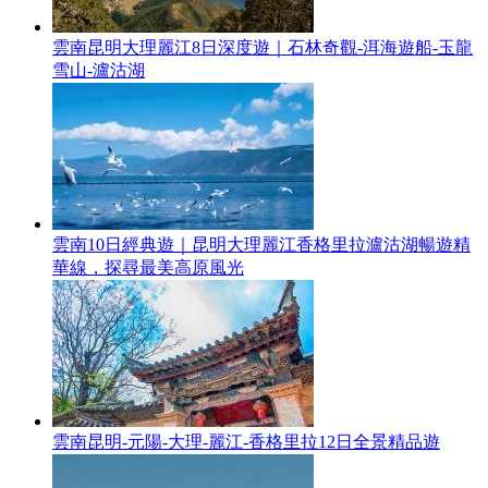
雲南昆明大理麗江8日深度遊｜石林奇觀-洱海遊船-玉龍
雪山-瀘沽湖
雲南10日經典遊｜昆明大理麗江香格里拉瀘沽湖暢遊精
華線，探尋最美高原風光
雲南昆明-元陽-大理-麗江-香格里拉12日全景精品遊