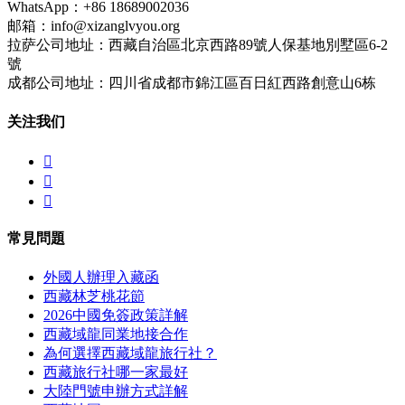
WhatsApp：+86 18689002036
邮箱：info@xizanglvyou.org
拉萨公司地址：西藏自治區北京西路89號人保基地別墅區6-2
號
成都公司地址：四川省成都市錦江區百日紅西路創意山6栋
关注我们



常見問題
外國人辦理入藏函
西藏林芝桃花節
2026中國免簽政策詳解
西藏域龍同業地接合作
為何選擇西藏域龍旅行社？
西藏旅行社哪一家最好
大陸門號申辦方式詳解