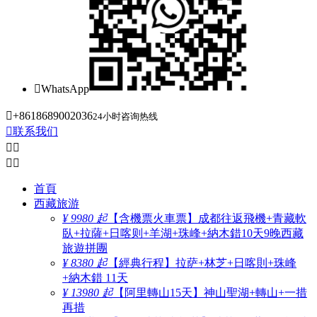

WhatsApp

+8618689002036
24小时咨询热线

联系我们




首頁
西藏旅游
¥ 9980 起
【含機票火車票】成都往返飛機+青藏軟
臥+拉薩+日喀则+羊湖+珠峰+納木錯10天9晚西藏
旅遊拼團
¥ 8380 起
【經典行程】拉萨+林芝+日喀則+珠峰
+納木錯 11天
¥ 13980 起
【阿里轉山15天】神山聖湖+轉山+一措
再措