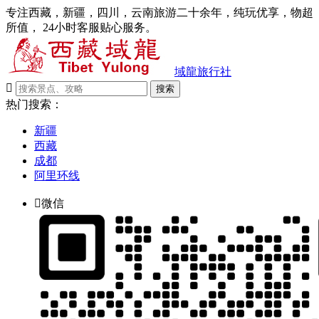
专注西藏，新疆，四川，云南旅游二十余年，纯玩优享，物超
所值， 24小时客服贴心服务。
域龍旅行社

搜索
热门搜索：
新疆
西藏
成都
阿里环线

微信