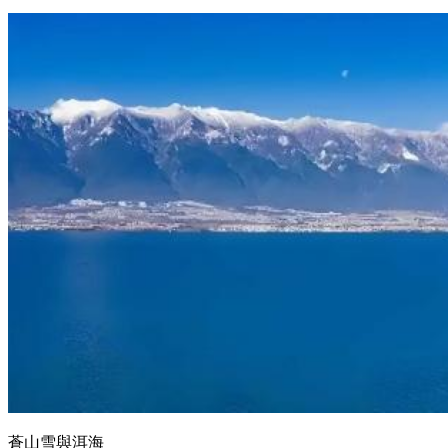
蒼山雪與洱海