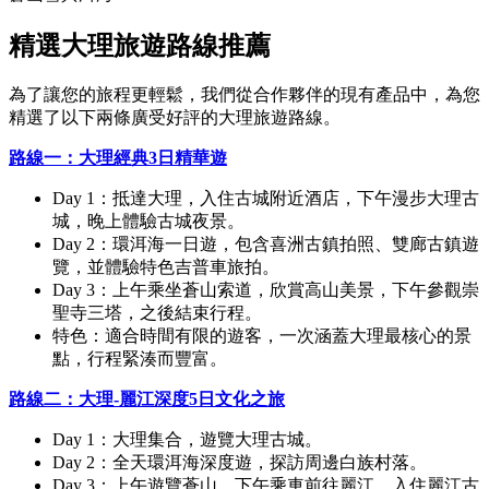
精選大理旅遊路線推薦
為了讓您的旅程更輕鬆，我們從合作夥伴的現有產品中，為您
精選了以下兩條廣受好評的大理旅遊路線。
路線一：大理經典3日精華遊
Day 1：抵達大理，入住古城附近酒店，下午漫步大理古
城，晚上體驗古城夜景。
Day 2：環洱海一日遊，包含喜洲古鎮拍照、雙廊古鎮遊
覽，並體驗特色吉普車旅拍。
Day 3：上午乘坐蒼山索道，欣賞高山美景，下午參觀崇
聖寺三塔，之後結束行程。
特色：適合時間有限的遊客，一次涵蓋大理最核心的景
點，行程緊湊而豐富。
路線二：大理-麗江深度5日文化之旅
Day 1：大理集合，遊覽大理古城。
Day 2：全天環洱海深度遊，探訪周邊白族村落。
Day 3：上午遊覽蒼山，下午乘車前往麗江，入住麗江古