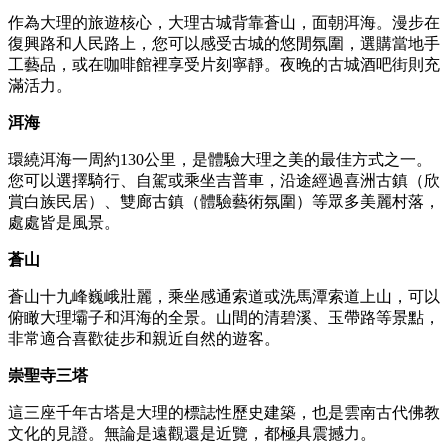
作為大理的旅遊核心，大理古城背靠蒼山，面朝洱海。漫步在
復興路和人民路上，您可以感受古城的悠閒氛圍，選購當地手
工藝品，或在咖啡館裡享受片刻寧靜。夜晚的古城酒吧街則充
滿活力。
洱海
環繞洱海一周約130公里，是體驗大理之美的最佳方式之一。
您可以選擇騎行、自駕或乘坐吉普車，沿途經過喜洲古鎮（欣
賞白族民居）、雙廊古鎮（體驗藝術氛圍）等眾多美麗村落，
處處皆是風景。
蒼山
蒼山十九峰巍峨壯麗，乘坐感通索道或洗馬潭索道上山，可以
俯瞰大理壩子和洱海的全景。山間的清碧溪、玉帶路等景點，
非常適合喜歡徒步和親近自然的遊客。
崇聖寺三塔
這三座千年古塔是大理的標誌性歷史建築，也是雲南古代佛教
文化的見證。無論是遠觀還是近覽，都極具震撼力。