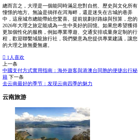
總而言之，大理是一個能同時滿足您對自然、歷史與文化所有
憧憬的地方。無論是徜徉在洱海畔，還是迷失在古城的巷弄
中，這座城市總能帶給您驚喜。提前規劃好路線與預算，您的
2026年大理之旅定能成為一生中美好的回憶。如果您希望獲得
更加個性化的服務，例如專業導遊、交通安排或量身定制的行
程，歡迎聯繫域龍旅行社，我們樂意為您提供專業建議，讓您
的大理之旅無憂無慮。

1
人喜欢
上一条
中國支付方式實用指南：海外遊客與港澳台同胞的便捷出行秘
籍
下一条
去云南最好的季节：发现云南四季的魅力
云南旅游