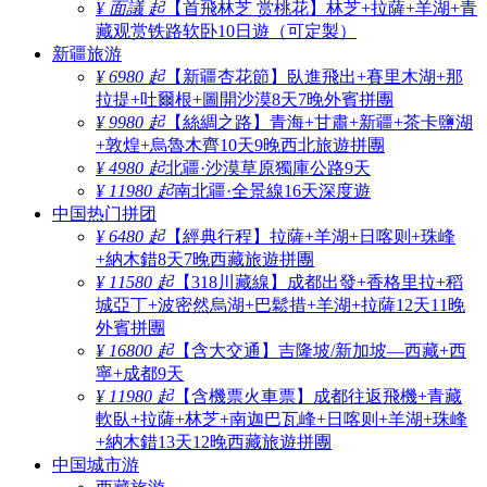
¥ 面議 起
【首飛林芝 赏桃花】林芝+拉薩+羊湖+青
藏观赏铁路软卧10日遊（可定製）
新疆旅游
¥ 6980 起
【新疆杏花節】臥進飛出+賽里木湖+那
拉提+吐爾根+圖開沙漠8天7晚外賓拼團
¥ 9980 起
【絲綢之路】青海+甘肅+新疆+茶卡鹽湖
+敦煌+烏魯木齊10天9晚西北旅遊拼團
¥ 4980 起
北疆·沙漠草原獨庫公路9天
¥ 11980 起
南北疆·全景線16天深度遊
中国热门拼团
¥ 6480 起
【經典行程】拉薩+羊湖+日喀则+珠峰
+納木錯8天7晚西藏旅遊拼團
¥ 11580 起
【318川藏線】成都出發+香格里拉+稻
城亞丁+波密然烏湖+巴鬆措+羊湖+拉薩12天11晚
外賓拼團
¥ 16800 起
【含大交通】吉隆坡/新加坡—西藏+西
寧+成都9天
¥ 11980 起
【含機票火車票】成都往返飛機+青藏
軟臥+拉薩+林芝+南迦巴瓦峰+日喀则+羊湖+珠峰
+納木錯13天12晚西藏旅遊拼團
中国城市游