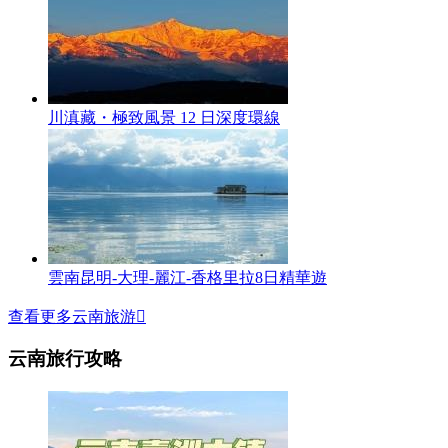
川滇藏・極致風景 12 日深度環線
雲南昆明-大理-麗江-香格里拉8日精華遊
查看更多云南旅游

云南旅行攻略