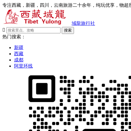
专注西藏，新疆，四川，云南旅游二十余年，纯玩优享，物超所
域龍旅行社

搜索
热门搜索：
新疆
西藏
成都
阿里环线