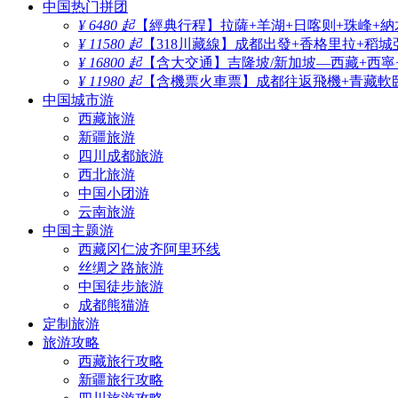
中国热门拼团
¥ 6480 起
【經典行程】拉薩+羊湖+日喀则+珠峰+納
¥ 11580 起
【318川藏線】成都出發+香格里拉+稻城
¥ 16800 起
【含大交通】吉隆坡/新加坡—西藏+西寧
¥ 11980 起
【含機票火車票】成都往返飛機+青藏軟臥
中国城市游
西藏旅游
新疆旅游
四川成都旅游
西北旅游
中国小团游
云南旅游
中国主题游
西藏冈仁波齐阿里环线
丝绸之路旅游
中国徒步旅游
成都熊猫游
定制旅游
旅游攻略
西藏旅行攻略
新疆旅行攻略