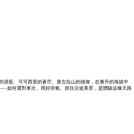
湖的湛藍、可可西里的蒼茫、唐古拉山的雄偉，在漸升的海拔中
——如何選對車次、用好供氧、抓住沿途美景，是體驗這條天路