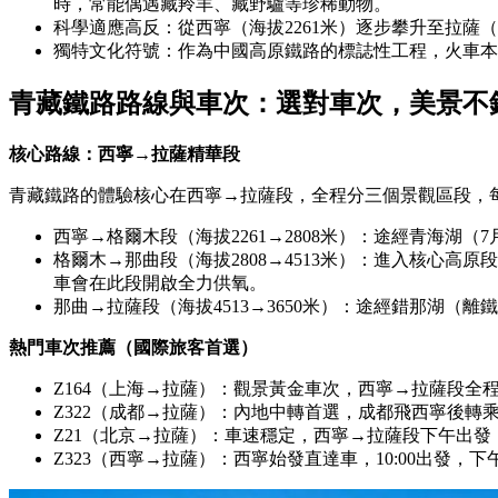
時，常能偶遇藏羚羊、藏野驢等珍稀動物。
科學適應高反：從西寧（海拔2261米）逐步攀升至拉薩
獨特文化符號：作為中國高原鐵路的標誌性工程，火車本
青藏鐵路路線與車次：選對車次，美景不
核心路線：西寧→拉薩精華段
青藏鐵路的體驗核心在西寧→拉薩段，全程分三個景觀區段，
西寧→格爾木段（海拔2261→2808米）：途經青海
格爾木→那曲段（海拔2808→4513米）：進入核心
車會在此段開啟全力供氧。
那曲→拉薩段（海拔4513→3650米）：途經錯那湖（
熱門車次推薦（國際旅客首選）
Z164（上海→拉薩）：觀景黃金車次，西寧→拉薩段全程白
Z322（成都→拉薩）：內地中轉首選，成都飛西寧後
Z21（北京→拉薩）：車速穩定，西寧→拉薩段下午出
Z323（西寧→拉薩）：西寧始發直達車，10:00出