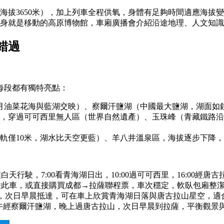
（海拔3650米），加上列車全程供氧，身體有足夠時間適應海拔
身就是移動的高原博物館，車廂廣播會介紹沿途地理、人文知識
錯過
每段都有獨特亮點：
湖（7月油菜花海與藍湖交映）、察爾汗鹽湖（中國最大鹽湖，湖面
高原段，穿過可可西里無人區（世界自然遺產）、玉珠峰（青藏鐵路
離鐵軌僅10米，湖水比天空更藍）、羊八井溫泉區，海拔逐步下降
天行駛，7:00看青海湖日出，10:00過可可西里，16:00經
轉乘此車，或直接購買成都→拉薩聯程票，車次穩定，軟臥包廂整
發，次日早晨抵達，可在車上欣賞青海湖日落與唐古拉山星空，適
發，下午經察爾汗鹽湖，晚上過唐古拉山，次日早晨到拉薩，平衡觀