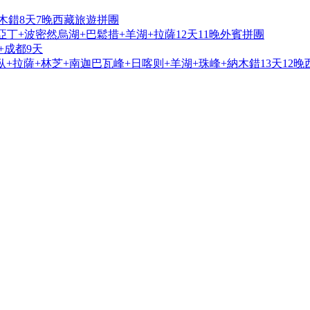
木錯8天7晚西藏旅遊拼團
亞丁+波密然烏湖+巴鬆措+羊湖+拉薩12天11晚外賓拼團
+成都9天
+拉薩+林芝+南迦巴瓦峰+日喀则+羊湖+珠峰+納木錯13天12