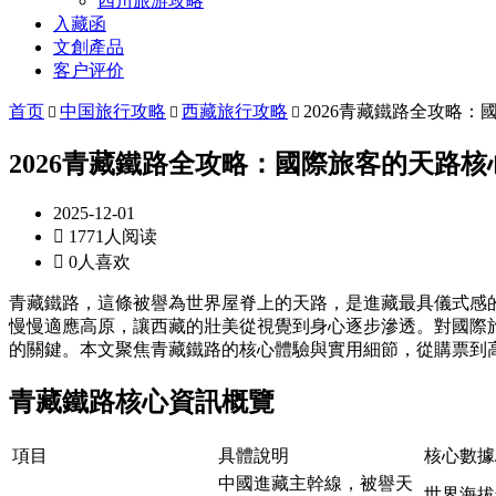
四川旅游攻略
入藏函
文創產品
客户评价
首页
中国旅行攻略
西藏旅行攻略
2026青藏鐵路全攻略



2026青藏鐵路全攻略：國際旅客的天路
2025-12-01

1771人阅读

0人喜欢
青藏鐵路，這條被譽為世界屋脊上的天路，是進藏最具儀式感的
慢慢適應高原，讓西藏的壯美從視覺到身心逐步滲透。對國際
的關鍵。本文聚焦青藏鐵路的核心體驗與實用細節，從購票到
青藏鐵路核心資訊概覽
項目
具體說明
核心數據
中國進藏主幹線，被譽天
世界海拔