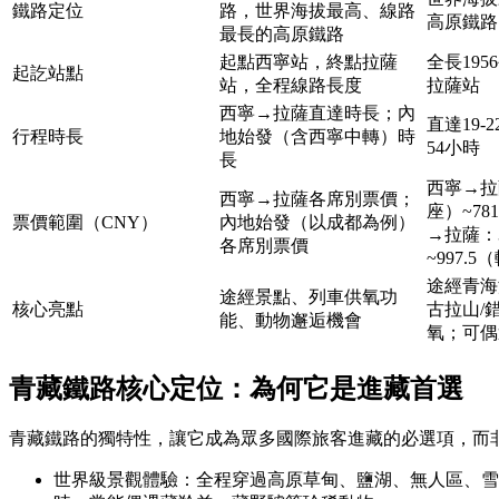
鐵路定位
路，世界海拔最高、線路
高原鐵路
最長的高原鐵路
起點西寧站，終點拉薩
全長19
起訖站點
站，全程線路長度
拉薩站
西寧→拉薩直達時長；內
直達19-
行程時長
地始發（含西寧中轉）時
54小時
長
西寧→拉
西寧→拉薩各席別票價；
座）~7
票價範圍（CNY）
內地始發（以成都為例）
→拉薩：3
各席別票價
~997.
途經青海
途經景點、列車供氧功
核心亮點
古拉山/
能、動物邂逅機會
氧；可偶
青藏鐵路核心定位：為何它是進藏首選
青藏鐵路的獨特性，讓它成為眾多國際旅客進藏的必選項，而
世界級景觀體驗：全程穿過高原草甸、鹽湖、無人區、雪