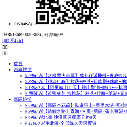

WhatsApp

+8618689002036
24小时咨询热线

联系我们




首頁
西藏旅游
¥ 9980 起
【含機票火車票】成都往返飛機+青藏軟臥+
¥ 8380 起
【經典行程】拉萨+林芝+日喀則+珠峰+納木
¥ 13980 起
【阿里轉山15天】神山聖湖+轉山+一措
¥ 面議 起
【首飛林芝 赏桃花】林芝+拉薩+羊湖+青
新疆旅游
¥ 6980 起
【新疆杏花節】臥進飛出+賽里木湖+那拉
¥ 9980 起
【絲綢之路】青海+甘肅+新疆+茶卡鹽湖+
¥ 4980 起
北疆·沙漠草原獨庫公路9天
¥ 11980 起
南北疆·全景線16天深度遊