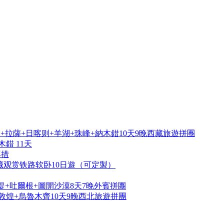
拉薩+日喀则+羊湖+珠峰+納木錯10天9晚西藏旅遊拼團
錯 11天
再措
藏观赏铁路软卧10日遊（可定製）
提+吐爾根+圖開沙漠8天7晚外賓拼團
敦煌+烏魯木齊10天9晚西北旅遊拼團