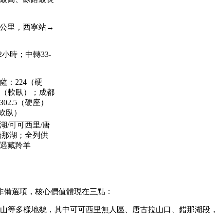
56公里，西寧站→
22小時；中轉33-
薩：224（硬
81（軟臥）；成都
02.5（硬座）
5（軟臥）
湖/可可西里/唐
錯那湖；全列供
遇藏羚羊
非備選項，核心價值體現在三點：
山等多樣地貌，其中可可西里無人區、唐古拉山口、錯那湖段，是