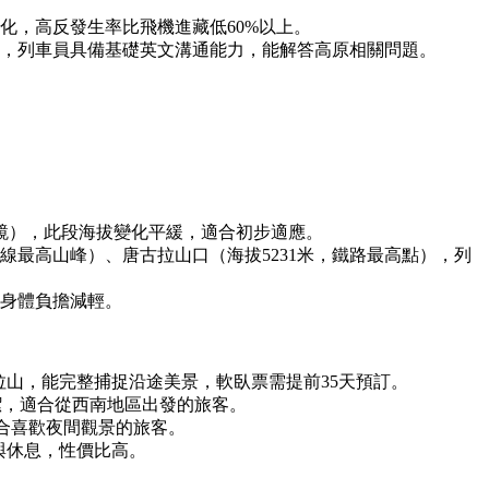
變化，高反發生率比飛機進藏低60%以上。
，列車員具備基礎英文溝通能力，能解答高原相關問題。
如鏡），此段海拔變化平緩，適合初步適應。
沿線最高山峰）、唐古拉山口（海拔5231米，鐵路最高點），列
，身體負擔減輕。
唐古拉山，能完整捕捉沿途美景，軟臥票需提前35天預訂。
潔，適合從西南地區出發的旅客。
合喜歡夜間觀景的旅客。
景與休息，性價比高。