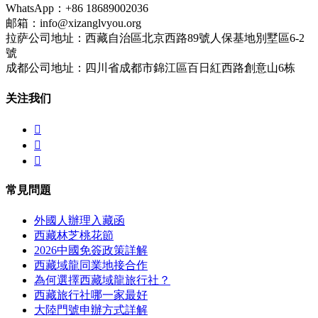
WhatsApp：+86 18689002036
邮箱：info@xizanglvyou.org
拉萨公司地址：西藏自治區北京西路89號人保基地別墅區6-2
號
成都公司地址：四川省成都市錦江區百日紅西路創意山6栋
关注我们



常見問題
外國人辦理入藏函
西藏林芝桃花節
2026中國免簽政策詳解
西藏域龍同業地接合作
為何選擇西藏域龍旅行社？
西藏旅行社哪一家最好
大陸門號申辦方式詳解