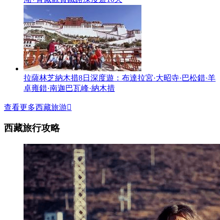
拉薩林芝納木措8日深度遊：布達拉宮·大昭寺·巴松錯·羊
卓雍錯·南迦巴瓦峰·納木措
查看更多西藏旅游

西藏旅行攻略