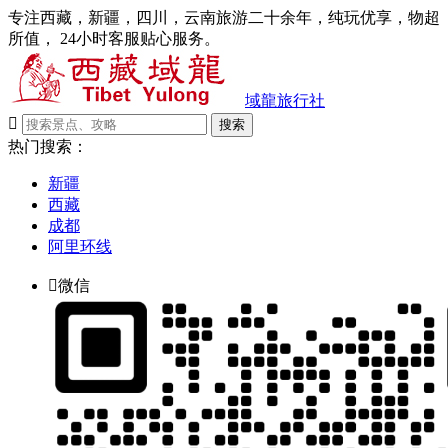
专注西藏，新疆，四川，云南旅游二十余年，纯玩优享，物超
所值， 24小时客服贴心服务。
域龍旅行社

搜索
热门搜索：
新疆
西藏
成都
阿里环线

微信