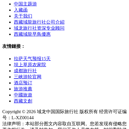
中国主题游
入藏函
关于我们
西藏域龍旅行社公司介紹
域龙旅行社资深专业顾问
西藏域龍早鳥優惠
友情鏈接：
拉萨天气预报15天
坝上草原农家院
成都旅行社
三峡游轮官网
酒店预订
旅游推薦
中國旅遊
西藏文創
Copyright © 2026 域龙中国国际旅行社 版权所有 经营许可证编
号：L-XZ00144
法律声明：本站部分图文内容取自互联网。您若发现有侵略您