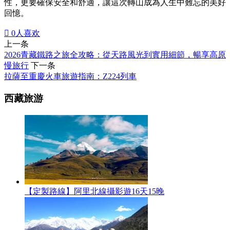
性，更要確保安全和舒適，讓這次轉山成為人生中難忘的美好
回憶。

0
人喜欢
上一条
2026青藏鐵路之旅全攻略：從天路風光到實用細節，暢享高原
慢旅行
下一条
拉薩至重慶火車旅遊指南：Z224列車
西藏旅游
【定製路線】阿里北線攝影遊16天15晚