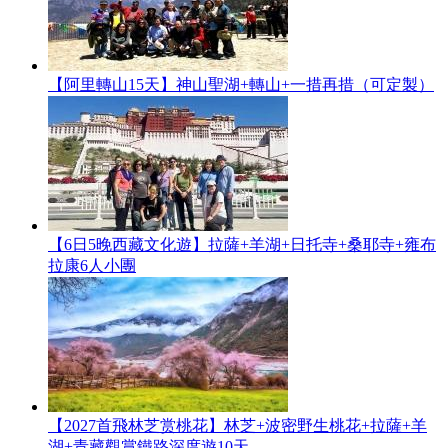
【阿里轉山15天】神山聖湖+轉山+一措再措（可定製）
【6日5晚西藏文化遊】拉薩+羊湖+日托寺+桑耶寺+雍布
拉康6人小團
【2027首飛林芝赏桃花】林芝+波密野生桃花+拉薩+羊
湖+青藏觀賞鐵路深度遊10天