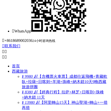

WhatsApp

+8618689002036
24小时咨询热线

联系我们




首頁
西藏旅游
¥ 9980 起
【含機票火車票】成都往返飛機+青藏軟
臥+拉薩+日喀则+羊湖+珠峰+納木錯10天9晚西藏
旅遊拼團
¥ 8380 起
【經典行程】拉萨+林芝+日喀則+珠峰
+納木錯 11天
¥ 13980 起
【阿里轉山15天】神山聖湖+轉山+一措
再措