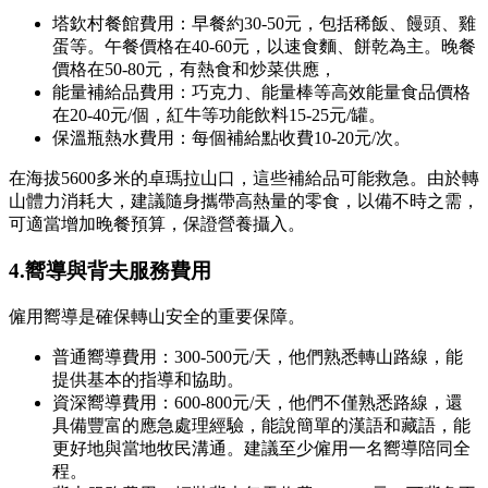
塔欽村餐館費用：早餐約30-50元，包括稀飯、饅頭、雞
蛋等。午餐價格在40-60元，以速食麵、餅乾為主。晚餐
價格在50-80元，有熱食和炒菜供應，
能量補給品費用：巧克力、能量棒等高效能量食品價格
在20-40元/個，紅牛等功能飲料15-25元/罐。
保溫瓶熱水費用：每個補給點收費10-20元/次。
在海拔5600多米的卓瑪拉山口，這些補給品可能救急。由於轉
山體力消耗大，建議隨身攜帶高熱量的零食，以備不時之需，
可適當增加晚餐預算，保證營養攝入。
4.
嚮導與背夫服務費用
僱用嚮導是確保轉山安全的重要保障。
普通嚮導費用：300-500元/天，他們熟悉轉山路線，能
提供基本的指導和協助。
資深嚮導費用：600-800元/天，他們不僅熟悉路線，還
具備豐富的應急處理經驗，能說簡單的漢語和藏語，能
更好地與當地牧民溝通。建議至少僱用一名嚮導陪同全
程。