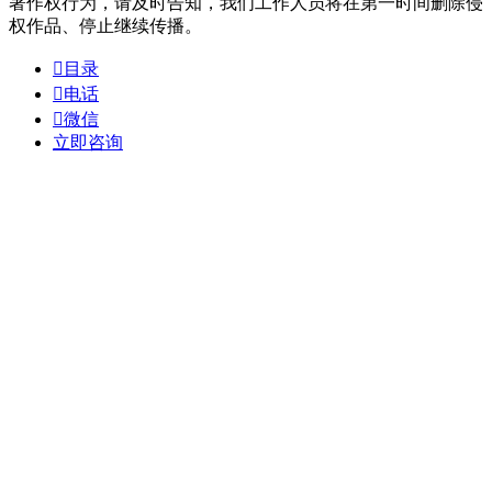
著作权行为，请及时告知，我们工作人员将在第一时间删除侵
权作品、停止继续传播。

目录

电话

微信
立即咨询