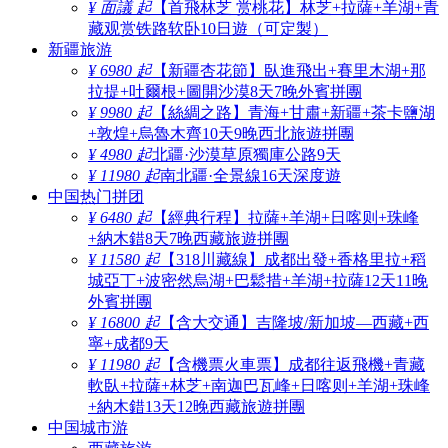
¥ 面議 起
【首飛林芝 赏桃花】林芝+拉薩+羊湖+青
藏观赏铁路软卧10日遊（可定製）
新疆旅游
¥ 6980 起
【新疆杏花節】臥進飛出+賽里木湖+那
拉提+吐爾根+圖開沙漠8天7晚外賓拼團
¥ 9980 起
【絲綢之路】青海+甘肅+新疆+茶卡鹽湖
+敦煌+烏魯木齊10天9晚西北旅遊拼團
¥ 4980 起
北疆·沙漠草原獨庫公路9天
¥ 11980 起
南北疆·全景線16天深度遊
中国热门拼团
¥ 6480 起
【經典行程】拉薩+羊湖+日喀则+珠峰
+納木錯8天7晚西藏旅遊拼團
¥ 11580 起
【318川藏線】成都出發+香格里拉+稻
城亞丁+波密然烏湖+巴鬆措+羊湖+拉薩12天11晚
外賓拼團
¥ 16800 起
【含大交通】吉隆坡/新加坡—西藏+西
寧+成都9天
¥ 11980 起
【含機票火車票】成都往返飛機+青藏
軟臥+拉薩+林芝+南迦巴瓦峰+日喀则+羊湖+珠峰
+納木錯13天12晚西藏旅遊拼團
中国城市游