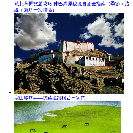
藏北草原旅遊攻略:仲巴高原秘境自駕全指南（季節＋路
線＋避坑一次搞懂）
宗山城堡——抗英遺跡與昔日衙門