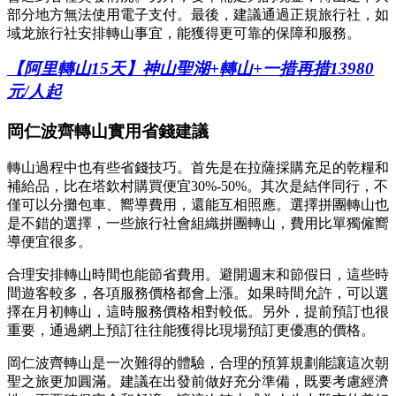
部分地方無法使用電子支付。最後，建議通過正規旅行社，如
域龙旅行社安排轉山事宜，能獲得更可靠的保障和服務。
【阿里轉山15天】神山聖湖+轉山+一措再措13980
元/人起
岡仁波齊轉山實用省錢建議
轉山過程中也有些省錢技巧。首先是在拉薩採購充足的乾糧和
補給品，比在塔欽村購買便宜30%-50%。其次是結伴同行，不
僅可以分攤包車、嚮導費用，還能互相照應。選擇拼團轉山也
是不錯的選擇，一些旅行社會組織拼團轉山，費用比單獨僱嚮
導便宜很多。
合理安排轉山時間也能節省費用。避開週末和節假日，這些時
間遊客較多，各項服務價格都會上漲。如果時間允許，可以選
擇在月初轉山，這時服務價格相對較低。另外，提前預訂也很
重要，通過網上預訂往往能獲得比現場預訂更優惠的價格。
岡仁波齊轉山是一次難得的體驗，合理的預算規劃能讓這次朝
聖之旅更加圓滿。建議在出發前做好充分準備，既要考慮經濟