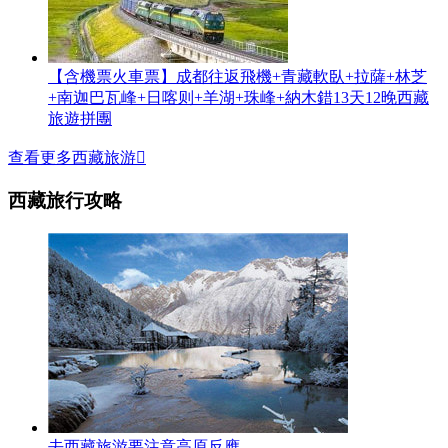
【含機票火車票】成都往返飛機+青藏軟臥+拉薩+林芝
+南迦巴瓦峰+日喀则+羊湖+珠峰+納木錯13天12晚西藏
旅遊拼團
查看更多西藏旅游

西藏旅行攻略
去西藏旅游要注意高原反應