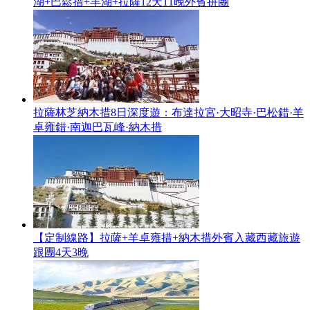
湖+巴鬆措+羊湖+拉薩12天11晚外賓拼團
拉薩林芝納木措8日深度遊：布達拉宮·大昭寺·巴松錯·羊
卓雍錯·南迦巴瓦峰·納木措
【定制線路】拉薩+羊卓雍措+納木措外賓入藏西藏旅遊
跟團4天3晚