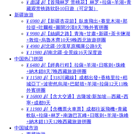
¥ 面議 起
【首飛林芝 赏桃花】林芝+拉薩+羊湖+青
藏观赏铁路软卧10日遊（可定製）
新疆旅游
¥ 6980 起
【新疆杏花節】臥進飛出+賽里木湖+那
拉提+吐爾根+圖開沙漠8天7晚外賓拼團
¥ 9980 起
【絲綢之路】青海+甘肅+新疆+茶卡鹽湖
+敦煌+烏魯木齊10天9晚西北旅遊拼團
¥ 4980 起
北疆·沙漠草原獨庫公路9天
¥ 11980 起
南北疆·全景線16天深度遊
中国热门拼团
¥ 6480 起
【經典行程】拉薩+羊湖+日喀则+珠峰
+納木錯8天7晚西藏旅遊拼團
¥ 11580 起
【318川藏線】成都出發+香格里拉+稻
城亞丁+波密然烏湖+巴鬆措+羊湖+拉薩12天11晚
外賓拼團
¥ 16800 起
【含大交通】吉隆坡/新加坡—西藏+西
寧+成都9天
¥ 11980 起
【含機票火車票】成都往返飛機+青藏
軟臥+拉薩+林芝+南迦巴瓦峰+日喀则+羊湖+珠峰
+納木錯13天12晚西藏旅遊拼團
中国城市游