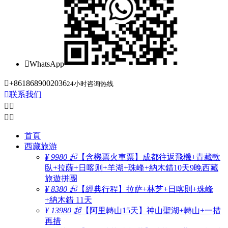

WhatsApp

+8618689002036
24小时咨询热线

联系我们




首頁
西藏旅游
¥ 9980 起
【含機票火車票】成都往返飛機+青藏軟
臥+拉薩+日喀则+羊湖+珠峰+納木錯10天9晚西藏
旅遊拼團
¥ 8380 起
【經典行程】拉萨+林芝+日喀則+珠峰
+納木錯 11天
¥ 13980 起
【阿里轉山15天】神山聖湖+轉山+一措
再措