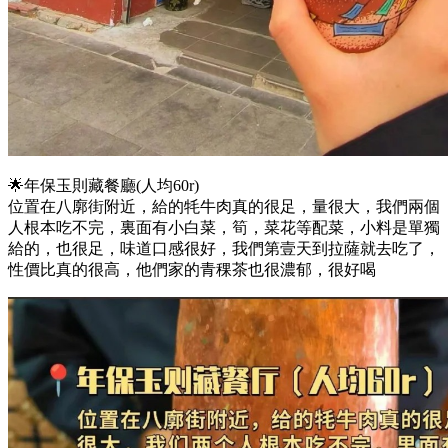
🌟年保玉則藏餐廳(人均60r)
位置在八廓街附近，給的牦牛肉真的很足，量很大，我們兩個
人根本吃不完，裏面有小白菜，筍，菜花等配菜，小料是單獨
給的，也很足，味道口感很好，我們第壹天到拉薩就去吃了，
性價比真的很高，他們家的青稞茶也很濃郁，很好喝