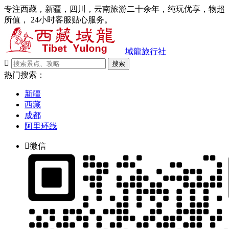
专注西藏，新疆，四川，云南旅游二十余年，纯玩优享，物超
所值， 24小时客服贴心服务。
域龍旅行社

搜索
热门搜索：
新疆
西藏
成都
阿里环线

微信