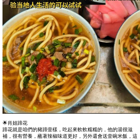
🌟肖姐蹄花
蹄花就是咱們的豬蹄壹樣，吃起來軟軟糯糯的，他的湯很滋
補，很有營養，蘸著辣椒味道更好，另外還會送壹碗米飯，這