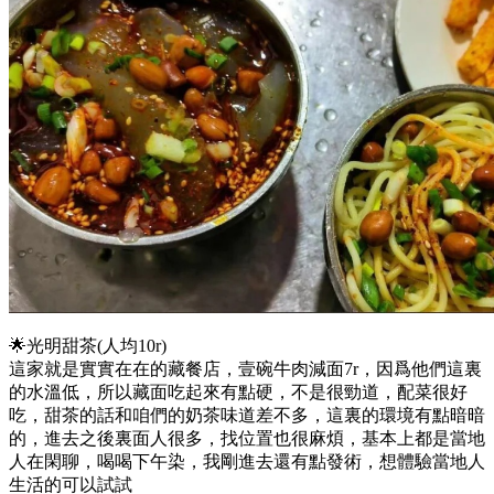
🌟光明甜茶(人均10r)
這家就是實實在在的藏餐店，壹碗牛肉減面7r，因爲他們這裏
的水溫低，所以藏面吃起來有點硬，不是很勁道，配菜很好
吃，甜茶的話和咱們的奶茶味道差不多，這裏的環境有點暗暗
的，進去之後裏面人很多，找位置也很麻煩，基本上都是當地
人在閑聊，喝喝下午染，我剛進去還有點發術，想體驗當地人
生活的可以試試