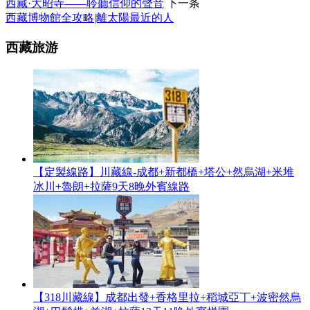
西藏·大昭寺——聆聽信仰的聲音
下一条
西藏博物館全攻略|離太陽最近的人
西藏旅游
【定製線路】川藏線-成都+新都橋+塔公+然烏湖+米堆
冰川+魯朗+拉薩9天8晚外賓線路
【318川藏線】成都出發+香格里拉+稻城亞丁+波密然烏