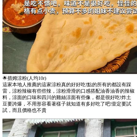
🌟措姆涼粉(人均10r)
這家本地人推薦的這家涼粉真的好好吃!點的所有的都設有踩
雷，涼粉辣椒有些些辣，涼粉滑滑的口感搭配油香油香的辣椒
料，涼面的口味和四川的雞絲涼面有些像，都是很好吃!炸土
豆要誇爆，不用形容看著樣子就知道有多好吃了吧!壹定要試
試，而且價格也不貴